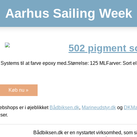
Aarhus Sailing Week
502 pigment s
Systems til at farve epoxy med.Størrelse: 125 MLFarver: Sort el
Køb nu »
bshops er i øjeblikket
Bådbiksen.dk
,
Marineudstyr.dk
og
DKMar
iser.
Bådbiksen.dk er en nystartet virksomhed, som si