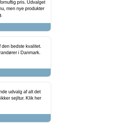
fornuftig pris. Udvalget
u, men nye produkter
g.
den bedste kvalitet.
erandører i Danmark.
de udvalg af alt det
kker sejltur. Klik her