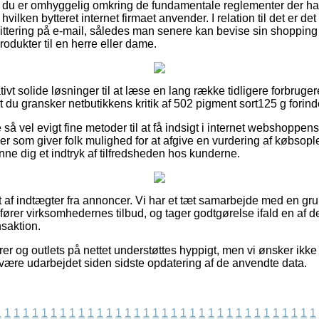
t du er omhyggelig omkring de fundamentale reglementer der har
 hvilken bytteret internet firmaet anvender. I relation til det er d
ittering på e-mail, således man senere kan bevise sin shopping
odukter til en herre eller dame.
lativt solide løsninger til at læse en lang række tidligere forbr
, at du gransker netbutikkens kritik af 502 pigment sort125 g forin
 vel evigt fine metoder til at få indsigt i internet webshoppens p
ker som giver folk mulighed for at afgive en vurdering af købs
ne dig et indtryk af tilfredsheden hos kunderne.
 af indtægter fra annoncer. Vi har et tæt samarbejde med en gru
ører virksomhedernes tilbud, og tager godtgørelse ifald en af 
saktion.
er og outlets på nettet understøttes hyppigt, men vi ønsker ikke
 være udarbejdet siden sidste opdatering af de anvendte data.
1
1
1
1
1
1
1
1
1
1
1
1
1
1
1
1
1
1
1
1
1
1
1
1
1
1
1
1
1
1
1
1
1
1
1