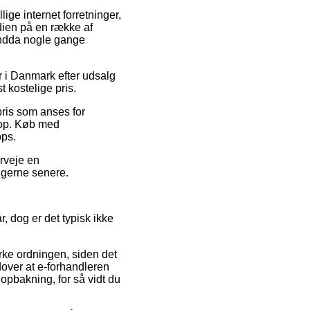
lige internet forretninger,
rdien på en række af
 endda nogle gange
r i Danmark efter udsalg
 kostelige pris.
ris som anses for
hop. Køb med
ops.
erveje en
ingerne senere.
, dog er det typisk ikke
rke ordningen, siden det
udover at e-forhandleren
opbakning, for så vidt du