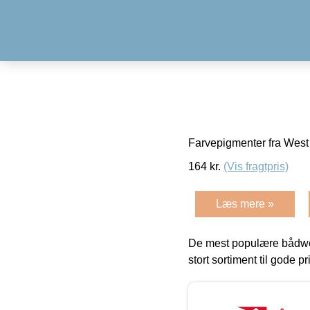
Farvepigmenter fra West 
164
kr.
(Vis fragtpris)
Læs mere »
De mest populære bådwe
stort sortiment til gode pr