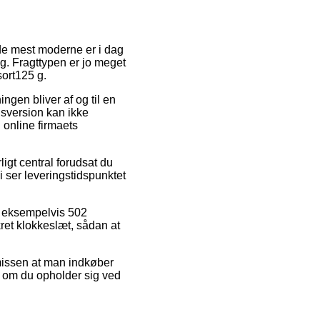
 de mest moderne er i dag
ig. Fragttypen er jo meget
sort125 g.
ingen bliver af og til en
sversion kan ikke
 online firmaets
gt central forudsat du
vi ser leveringstidspunktet
r, eksempelvis 502
ret klokkeslæt, sådan at
missen at man indkøber
– om du opholder sig ved