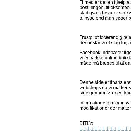
Tilmed er det en hjælp a
bestillingen, til eksempel
stadigvæk bevarer sin kv
g, hvad end man søger pr
Trustpilot forærer dig re
derfor slår vi et slag for
Facebook indebærer lige så
vi en række online butik
måde må bruges til at dan
Denne side er finansieret
webshops da vi markedsf
side gennemfører en tran
Informationer omkring var
modifikationer der måtte
BITLY:
1
1
1
1
1
1
1
1
1
1
1
1
1