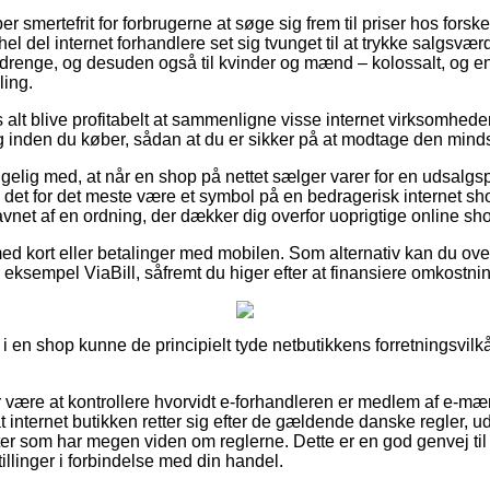
r smertefrit for forbrugerne at søge sig frem til priser hos forskel
el del internet forhandlere set sig tvunget til at trykke salgsvæ
og drenge, og desuden også til kvinder og mænd – kolossalt, og
ling.
 alt blive profitabelt at sammenligne visse internet virksomhede
 inden du køber, sådan at du er sikker på at modtage den mindst
lig med, at når en shop på nettet sælger varer for en udsalgsp
e det for det meste være et symbol på en bedragerisk internet s
vnet af en ordning, der dækker dig overfor uoprigtige online sh
med kort eller betalinger med mobilen. Som alternativ kan du ov
r eksempel ViaBill, såfremt du higer efter at finansiere omkostn
en shop kunne de principielt tyde netbutikkens forretningsvilkår
or være at kontrollere hvorvidt e-forhandleren er medlem af e-mæ
at internet butikken retter sig efter de gældende danske regler, 
ter som har megen viden om reglerne. Dette er en god genvej til 
tillinger i forbindelse med din handel.