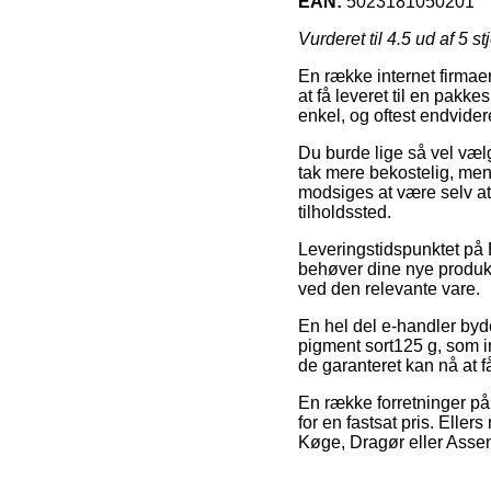
EAN:
5023181050201
Vurderet til
4.5
ud af 5 st
En række internet firmae
at få leveret til en pakk
enkel, og oftest endvide
Du burde lige så vel vælge
tak mere bekostelig, men
modsiges at være selv at
tilholdssted.
Leveringstidspunktet på 
behøver dine nye produkter
ved den relevante vare.
En hel del e-handler byd
pigment sort125 g, som i
de garanteret kan nå at 
En række forretninger på
for en fastsat pris. Ell
Køge, Dragør eller Assens 