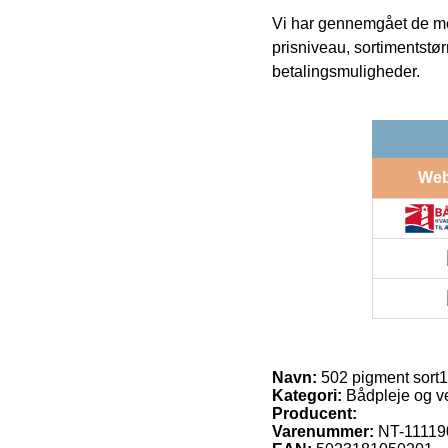
Vi har gennemgået de mes
prisniveau, sortimentstø
betalingsmuligheder.
We
Navn:
502 pigment sort
Kategori:
Bådpleje og v
Producent:
Varenummer:
NT-11119