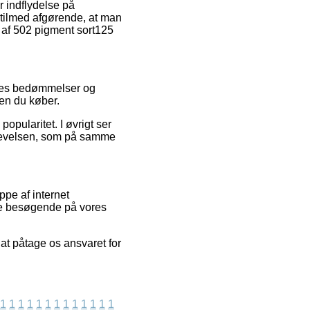
 indflydelse på
et tilmed afgørende, at man
 af 502 pigment sort125
ugeres bedømmelser og
den du køber.
opularitet. I øvrigt ser
oplevelsen, som på samme
ppe af internet
de besøgende på vores
 at påtage os ansvaret for
1
1
1
1
1
1
1
1
1
1
1
1
1