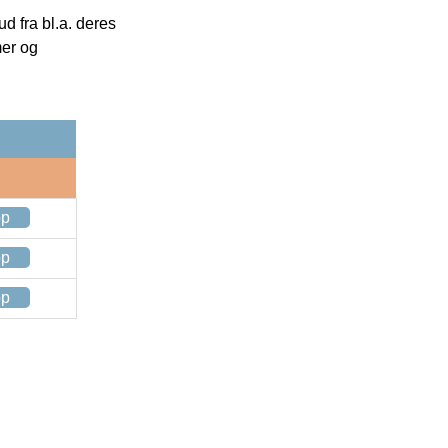
 fra bl.a. deres
mer og
op
op
op