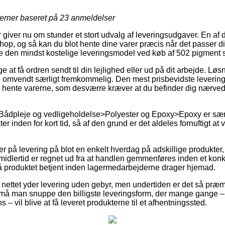
jerner baseret på
23
anmeldelser
r giver nu om stunder et stort udvalg af leveringsudgaver. En af
eshop, og så kan du blot hente dine varer præcis når det passer d
re den mindst kostelige leveringsmodel ved køb af 502 pigment 
 at få ordren sendt til din lejlighed eller ud på dit arbejde. Løsn
 omvendt særligt fremkommelig. Den mest prisbevidste levering
 hente varerne, som desværre kræver at du befinder dig nærved
Bådpleje og vedligeholdelse>Polyester og Epoxy>Epoxy er særli
 inden for kort tid, så af den grund er det aldeles fornuftigt at 
er på levering på blot en enkelt hverdag på adskillige produkte
midlertid er regnet ud fra at handlen gemmenføres inden et konk
få produktet betjent inden lagermedarbejderne drager hjemad.
 nettet yder levering uden gebyr, men undertiden er det så præ
ers må man snuppe den billigste leveringsform, der mange gange 
– vil blive at få leveret produkterne til et afhentningssted.