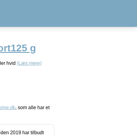
ort125 g
ler hvid
(Læs mere)
ine.dk
, som alle har et
den 2019 har tilbudt