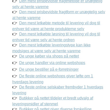
Den mest prisbevidste fragtmetode er unægtelig
selv at hente varerne
Den mest prisbevidste fragtform er unægtelig selv
at hente varerne
Den mest letkøbte metode til levering vil dog til
enhver tid være at hente produkterne selv
Den mest letkøbte løsning til levering vil dog til
enhver tid være selv at hente ordren
Den mest letkøbte leveringstype kan ikke
modsiges at være selv at hente varerne
De unge køber via shops på nettet
De unge handler via online webshops
De unge bestiller på e-forretninger
De fleste online webshops giver løfte om 1
hverdags levering
De fleste online selskaber frembyder 1 hverdags
levering
Butikker på nettet tildeler et bredt udvalg af
leveringsmidler af stenmel
Butikker på nettet giver diverse forskellige