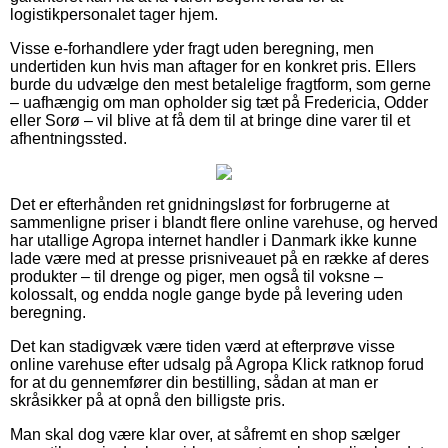
logistikpersonalet tager hjem.
Visse e-forhandlere yder fragt uden beregning, men
undertiden kun hvis man aftager for en konkret pris. Ellers
burde du udvælge den mest betalelige fragtform, som gerne
– uafhængig om man opholder sig tæt på Fredericia, Odder
eller Sorø – vil blive at få dem til at bringe dine varer til et
afhentningssted.
Det er efterhånden ret gnidningsløst for forbrugerne at
sammenligne priser i blandt flere online varehuse, og herved
har utallige Agropa internet handler i Danmark ikke kunne
lade være med at presse prisniveauet på en række af deres
produkter – til drenge og piger, men også til voksne –
kolossalt, og endda nogle gange byde på levering uden
beregning.
Det kan stadigvæk være tiden værd at efterprøve visse
online varehuse efter udsalg på Agropa Klick ratknop forud
for at du gennemfører din bestilling, sådan at man er
skråsikker på at opnå den billigste pris.
Man skal dog være klar over, at såfremt en shop sælger