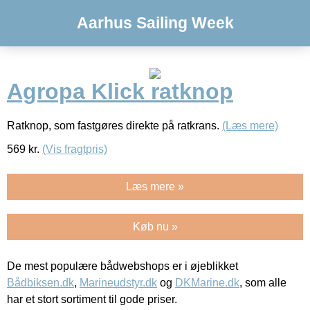
Aarhus Sailing Week
Agropa Klick ratknop
Ratknop, som fastgøres direkte på ratkrans.
(Læs mere)
569
kr.
(Vis fragtpris)
Læs mere »
Køb nu »
De mest populære bådwebshops er i øjeblikket
Bådbiksen.dk
,
Marineudstyr.dk
og
DKMarine.dk
, som alle
har et stort sortiment til gode priser.