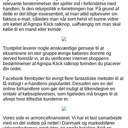
relevante bestemmelser der spiller ind i forbindelse med
handlen, fx den returpolitik e-forretningen har. På grund af
dette er det tillige essesentielt, at man altid opbevarer sin
faktura e-mail, således man når som helst vil kunne vidne
om købet af Agropa Klick ratknop, uafhængig om man skal
købe til en mand eller kvinde.
Trustpilot leverer nogle ønskværdige genveje til at
eksaminere en stor gruppe øvrige køberes domme og
derved foreslår vi, at du verificerer internet shoppens
bedømmelser af Agropa Klick ratknop forinden du placerer
din ordre.
Facebook frembyder for øvrigt flere fantastiske metoder til at
få indsigt i e-handlens popularitet. Desuden ses en del
online forhandlere som gør det muligt at tilkendegive en
omtale af købsoplevelsen, som ligeledes må bruges til at
afveje hvor tilfredse kunderne er.
Vores side er annoncefinansieret. Vi har et fast samarbejde
med en del outlets på nettet i Danmark og markedsfører