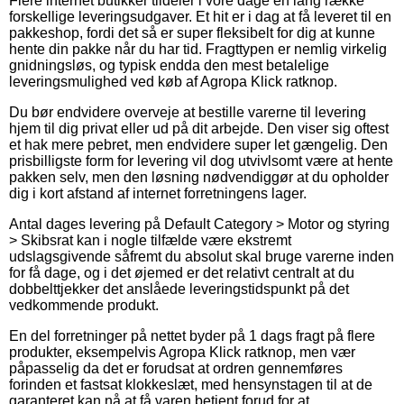
Flere internet butikker tildeler i vore dage en lang række
forskellige leveringsudgaver. Et hit er i dag at få leveret til en
pakkeshop, fordi det så er super fleksibelt for dig at kunne
hente din pakke når du har tid. Fragttypen er nemlig virkelig
gnidningsløs, og typisk endda den mest betalelige
leveringsmulighed ved køb af Agropa Klick ratknop.
Du bør endvidere overveje at bestille varerne til levering
hjem til dig privat eller ud på dit arbejde. Den viser sig oftest
et hak mere pebret, men endvidere super let gængelig. Den
prisbilligste form for levering vil dog utvivlsomt være at hente
pakken selv, men den løsning nødvendiggør at du opholder
dig i kort afstand af internet forretningens lager.
Antal dages levering på Default Category > Motor og styring
> Skibsrat kan i nogle tilfælde være ekstremt
udslagsgivende såfremt du absolut skal bruge varerne inden
for få dage, og i det øjemed er det relativt centralt at du
dobbelttjekker det anslåede leveringstidspunkt på det
vedkommende produkt.
En del forretninger på nettet byder på 1 dags fragt på flere
produkter, eksempelvis Agropa Klick ratknop, men vær
påpasselig da det er forudsat at ordren gennemføres
forinden et fastsat klokkeslæt, med hensynstagen til at de
garanteret kan nå at få varen betjent forud for at