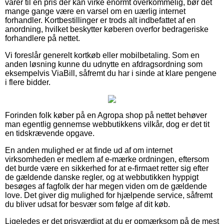
varer til en pris der kan virke enormt overkommelig, bør det
mange gange være en varsel om en uærlig internet
forhandler. Kortbestillinger er trods alt indbefattet af en
anordning, hvilket beskytter køberen overfor bedrageriske
forhandlere på nettet.
Vi foreslår generelt kortkøb eller mobilbetaling. Som en
anden løsning kunne du udnytte en afdragsordning som
eksempelvis ViaBill, såfremt du har i sinde at klare pengene
i flere bidder.
Forinden folk køber på en Agropa shop på nettet behøver
man egentlig gennemse webbutikkens vilkår, dog er det tit
en tidskrævende opgave.
En anden mulighed er at finde ud af om internet
virksomheden er medlem af e-mærke ordningen, eftersom
det burde være en sikkerhed for at e-firmaet retter sig efter
de gældende danske regler, og at webbutikken hyppigt
besøges af fagfolk der har megen viden om de gældende
love. Det giver dig mulighed for hjælpende service, såfremt
du bliver udsat for besvær som følge af dit køb.
Ligeledes er det prisværdigt at du er opmærksom på de mest