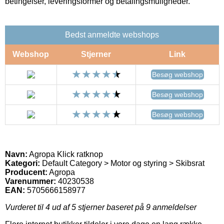
betingelser, leveringsformer og betalingsmuligheder.
Bedst anmeldte webshops
Webshop
Stjerner
Link
Besøg webshop
Besøg webshop
Besøg webshop
Navn:
Agropa Klick ratknop
Kategori:
Default Category > Motor og styring > Skibsrat
Producent:
Agropa
Varenummer:
40230538
EAN:
5705666158977
Vurderet til
4
ud af 5 stjerner baseret på
9
anmeldelser