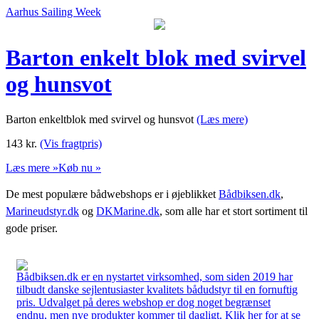
Aarhus Sailing Week
Barton enkelt blok med svirvel
og hunsvot
Barton enkeltblok med svirvel og hunsvot
(Læs mere)
143
kr.
(Vis fragtpris)
Læs mere »
Køb nu »
De mest populære bådwebshops er i øjeblikket
Bådbiksen.dk
,
Marineudstyr.dk
og
DKMarine.dk
, som alle har et stort sortiment til
gode priser.
Bådbiksen.dk er en nystartet virksomhed, som siden 2019 har
tilbudt danske sejlentusiaster kvalitets bådudstyr til en fornuftig
pris. Udvalget på deres webshop er dog noget begrænset
endnu, men nye produkter kommer til dagligt. Klik her for at se