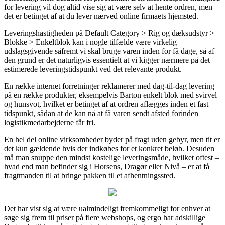
for levering vil dog altid vise sig at være selv at hente ordren, men
det er betinget af at du lever nærved online firmaets hjemsted.
Leveringshastigheden på Default Category > Rig og dæksudstyr >
Blokke > Enkeltblok kan i nogle tilfælde være virkelig
udslagsgivende såfremt vi skal bruge varen inden for få dage, så af
den grund er det naturligvis essentielt at vi kigger nærmere på det
estimerede leveringstidspunkt ved det relevante produkt.
En række internet forretninger reklamerer med dag-til-dag levering
på en række produkter, eksempelvis Barton enkelt blok med svirvel
og hunsvot, hvilket er betinget af at ordren aflægges inden et fast
tidspunkt, sådan at de kan nå at få varen sendt afsted forinden
logistikmedarbejderne får fri.
En hel del online virksomheder byder på fragt uden gebyr, men tit er
det kun gældende hvis der indkøbes for et konkret beløb. Desuden
må man snuppe den mindst kostelige leveringsmåde, hvilket oftest –
hvad end man befinder sig i Horsens, Dragør eller Nivå – er at få
fragtmanden til at bringe pakken til et afhentningssted.
Det har vist sig at være ualmindeligt fremkommeligt for enhver at
søge sig frem til priser på flere webshops, og ergo har adskillige