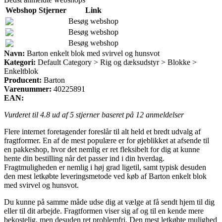
Webshop
Stjerner
Link
Besøg webshop
Besøg webshop
Besøg webshop
Navn:
Barton enkelt blok med svirvel og hunsvot
Kategori:
Default Category > Rig og dæksudstyr > Blokke >
Enkeltblok
Producent:
Barton
Varenummer:
40225891
EAN:
Vurderet til
4.8
ud af 5 stjerner baseret på
12
anmeldelser
Flere internet foretagender foreslår til alt held et bredt udvalg af
fragtformer. En af de mest populære er for øjeblikket at afsende til
en pakkeshop, hvor det nemlig er ret fleksibelt for dig at kunne
hente din bestilling når det passer ind i din hverdag.
Fragtmuligheden er nemlig i høj grad ligetil, samt typisk desuden
den mest letkøbte leveringsmetode ved køb af Barton enkelt blok
med svirvel og hunsvot.
Du kunne på samme måde udse dig at vælge at få sendt hjem til dig
eller til dit arbejde. Fragtformen viser sig af og til en kende mere
bekostelig, men desuden ret problemfri. Den mest letkøbte mulighed