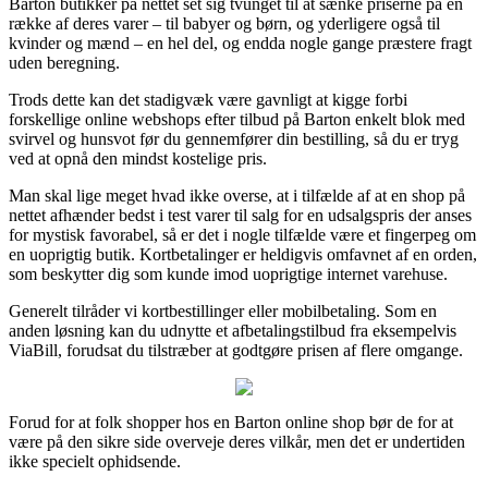
Barton butikker på nettet set sig tvunget til at sænke priserne på en
række af deres varer – til babyer og børn, og yderligere også til
kvinder og mænd – en hel del, og endda nogle gange præstere fragt
uden beregning.
Trods dette kan det stadigvæk være gavnligt at kigge forbi
forskellige online webshops efter tilbud på Barton enkelt blok med
svirvel og hunsvot før du gennemfører din bestilling, så du er tryg
ved at opnå den mindst kostelige pris.
Man skal lige meget hvad ikke overse, at i tilfælde af at en shop på
nettet afhænder bedst i test varer til salg for en udsalgspris der anses
for mystisk favorabel, så er det i nogle tilfælde være et fingerpeg om
en uoprigtig butik. Kortbetalinger er heldigvis omfavnet af en orden,
som beskytter dig som kunde imod uoprigtige internet varehuse.
Generelt tilråder vi kortbestillinger eller mobilbetaling. Som en
anden løsning kan du udnytte et afbetalingstilbud fra eksempelvis
ViaBill, forudsat du tilstræber at godtgøre prisen af flere omgange.
Forud for at folk shopper hos en Barton online shop bør de for at
være på den sikre side overveje deres vilkår, men det er undertiden
ikke specielt ophidsende.