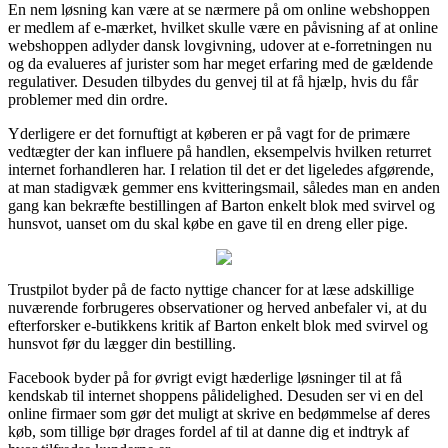
En nem løsning kan være at se nærmere på om online webshoppen
er medlem af e-mærket, hvilket skulle være en påvisning af at online
webshoppen adlyder dansk lovgivning, udover at e-forretningen nu
og da evalueres af jurister som har meget erfaring med de gældende
regulativer. Desuden tilbydes du genvej til at få hjælp, hvis du får
problemer med din ordre.
Yderligere er det fornuftigt at køberen er på vagt for de primære
vedtægter der kan influere på handlen, eksempelvis hvilken returret
internet forhandleren har. I relation til det er det ligeledes afgørende,
at man stadigvæk gemmer ens kvitteringsmail, således man en anden
gang kan bekræfte bestillingen af Barton enkelt blok med svirvel og
hunsvot, uanset om du skal købe en gave til en dreng eller pige.
Trustpilot byder på de facto nyttige chancer for at læse adskillige
nuværende forbrugeres observationer og herved anbefaler vi, at du
efterforsker e-butikkens kritik af Barton enkelt blok med svirvel og
hunsvot før du lægger din bestilling.
Facebook byder på for øvrigt evigt hæderlige løsninger til at få
kendskab til internet shoppens pålidelighed. Desuden ser vi en del
online firmaer som gør det muligt at skrive en bedømmelse af deres
køb, som tillige bør drages fordel af til at danne dig et indtryk af