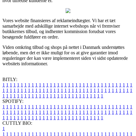
hvor tilfredse kunderne er.
Vores website finansieres af reklameindtægter. Vi har et tæt
samarbejde med adskillige internet webshops når vi fremviser
butikkernes tilbud, og indhenter kommission forudsat vores
besøgende fuldfører en ordre.
Viden omkring tilbud og shops på nettet i Danmark understøttes
løbende, men det er ikke muligt for os at give garantier imod
reguleringer der kan være implementeret siden vi sidst opdaterede
websitets informationer.
BITLY:
1
1
1
1
1
1
1
1
1
1
1
1
1
1
1
1
1
1
1
1
1
1
1
1
1
1
1
1
1
1
1
1
1
1
1
1
1
1
1
1
1
1
1
1
1
1
1
1
1
1
1
1
1
1
1
1
1
1
1
1
1
1
1
1
1
1
1
1
1
1
1
1
1
1
1
1
1
1
1
1
1
1
1
1
1
1
1
1
1
1
1
1
1
1
1
1
1
1
1
1
SPOTIFY:
1
1
1
1
1
1
1
1
1
1
1
1
1
1
1
1
1
1
1
1
1
1
1
1
1
1
1
1
1
1
1
1
1
1
1
1
1
1
1
1
1
1
1
1
1
1
1
1
1
1
1
1
1
1
1
1
1
1
1
1
1
1
1
1
1
1
1
1
1
1
1
1
1
1
1
1
1
1
1
1
1
1
1
1
1
1
1
1
1
1
1
1
1
1
1
1
1
1
1
1
CUTTLY BIO:
1
1
1
1
1
1
1
1
1
1
1
1
1
1
1
1
1
1
1
1
1
1
1
1
1
1
1
1
1
1
1
1
1
1
1
1
1