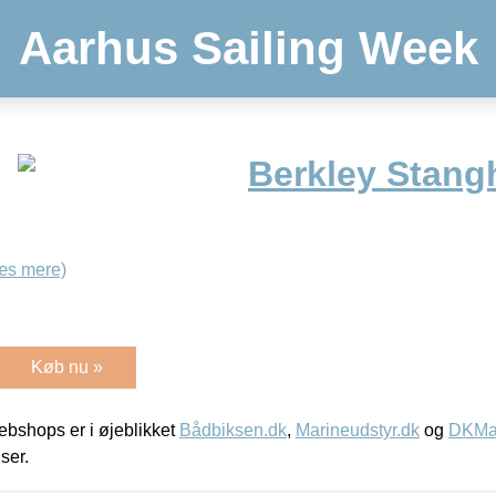
Aarhus Sailing Week
Berkley Stang
æs mere)
Køb nu »
bshops er i øjeblikket
Bådbiksen.dk
,
Marineudstyr.dk
og
DKMar
iser.