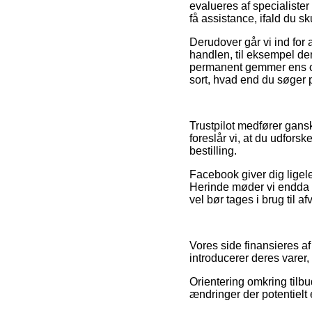
evalueres af specialiste
få assistance, ifald du sk
Derudover går vi ind for
handlen, til eksempel de
permanent gemmer ens or
sort, hvad end du søger p
Trustpilot medfører gans
foreslår vi, at du udfors
bestilling.
Facebook giver dig ligele
Herinde møder vi endda i
vel bør tages i brug til a
Vores side finansieres a
introducerer deres varer,
Orientering omkring tilb
ændringer der potentielt 