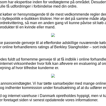
r som har ekspertise inden for vedtægterne på området. Desuden t
ulle få udfordringer i forbindelse med din ordre.
 at køber er hensynstagende til de mest vedkommende regler der
n byttepolitik e-butikken tilsikrer. Her er det på samme måde af
drekvittering, så man en anden gang vil kunne påvise sit køb 
rodukter til en kvinde eller mand.
ke passende genveje til at efterforske adskillige nuværende køb
ker online forhandlerens ratings af Berkley Stangholder – sort in
des fuldt ud fornemme genveje til at få indblik i online forhand
nternet virksomheder hvor folk kan aflevere en evaluering af ord
fvejning af hvor tilfredse kunderne er.
f annonceindtægter. Vi har tætte samarbejder med mange online 
 og indhenter kommission under forudsætning af at du udfører en 
ud og internet varehuse i Danmark opretholdes hyppigt, men vi 
er foretaget siden vi senest opdaterede vores informationer.