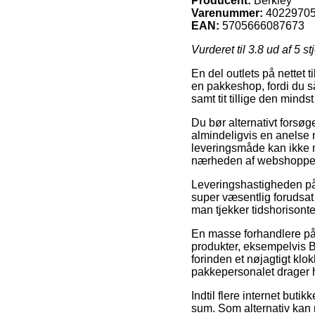
Producent:
Berkley
Varenummer:
4022970
EAN:
5705666087673
Vurderet til
3.8
ud af 5 st
En del outlets på nettet 
en pakkeshop, fordi du så
samt tit tillige den minds
Du bør alternativt forsøg
almindeligvis en anelse
leveringsmåde kan ikke m
nærheden af webshoppe
Leveringshastigheden på D
super væsentlig forudsat 
man tjekker tidshorisont
En masse forhandlere på 
produkter, eksempelvis B
forinden et nøjagtigt klo
pakkepersonalet drager 
Indtil flere internet buti
sum. Som alternativ kan 