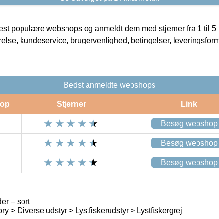
t populære webshops og anmeldt dem med stjerner fra 1 til 5 ud
rrelse, kundeservice, brugervenlighed, betingelser, leveringsfor
Bedst anmeldte webshops
op
Stjerner
Link
Besøg webshop
Besøg webshop
Besøg webshop
er – sort
y > Diverse udstyr > Lystfiskerudstyr > Lystfiskergrej