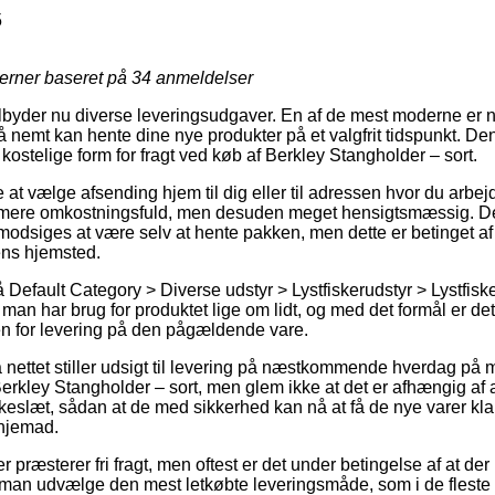
5
jerner baseret på
34
anmeldelser
tilbyder nu diverse leveringsudgaver. En af de mest moderne er n
 nemt kan hente dine nye produkter på et valgfrit tidspunkt. Den 
t kostelige form for fragt ved køb af Berkley Stangholder – sort.
e at vælge afsending hjem til dig eller til adressen hvor du arbej
 mere omkostningsfuld, men desuden meget hensigtsmæssig. Den
odsiges at være selv at hente pakken, men dette er betinget af 
ns hjemsted.
efault Category > Diverse udstyr > Lystfiskerudstyr > Lystfisker
man har brug for produktet lige om lidt, og med det formål er det
en for levering på den pågældende vare.
nettet stiller udsigt til levering på næstkommende hverdag på
erkley Stangholder – sort, men glem ikke at det er afhængig af a
kkeslæt, sådan at de med sikkerhed kan nå at få de nye varer kla
hjemad.
kker præsterer fri fragt, men oftest er det under betingelse af at d
man udvælge den mest letkøbte leveringsmåde, som i de fleste 