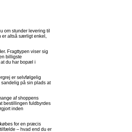
u om stunder levering til
er altså særligt enkel,
der. Fragttypen viser sig
 billigste
at du har bopæl i
grej er selvfølgelig
 sandelig på sin plads at
 mange af shoppens
t bestillingen fuldbyrdes
rgjort inden
er købes for en præcis
tilfælde – hvad end du er