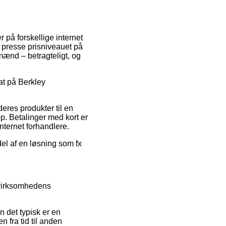
 på forskellige internet
t presse prisniveauet på
 mænd – betragteligt, og
at på Berkley
eres produkter til en
op. Betalinger med kort er
nternet forhandlere.
del af en løsning som fx
 virksomhedens
n det typisk er en
n fra tid til anden