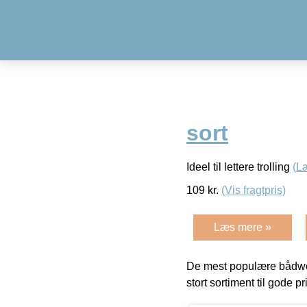
sort
Ideel til lettere trolling
(L
109
kr.
(Vis fragtpris)
Læs mere »
De mest populære bådwe
stort sortiment til gode pr