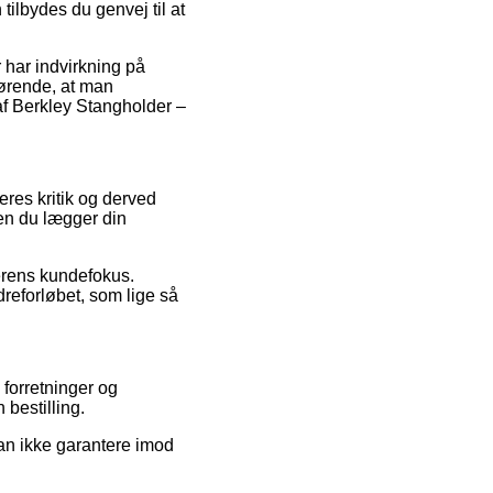
ilbydes du genvej til at
 har indvirkning på
gørende, at man
af Berkley Stangholder –
eres kritik og derved
den du lægger din
lerens kundefokus.
reforløbet, som lige så
forretninger og
bestilling.
kan ikke garantere imod