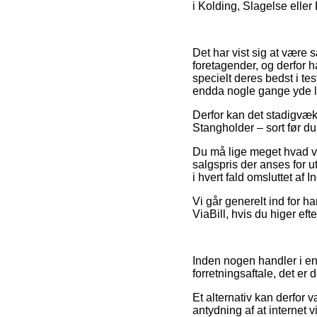
i Kolding, Slagelse eller 
Det har vist sig at være 
foretagender, og derfor h
specielt deres bedst i te
endda nogle gange yde l
Derfor kan det stadigvæk 
Stangholder – sort før du
Du må lige meget hvad væ
salgspris der anses for u
i hvert fald omsluttet af
Vi går generelt ind for h
ViaBill, hvis du higer ef
Inden nogen handler i en
forretningsaftale, det er
Et alternativ kan derfor 
antydning af at internet 