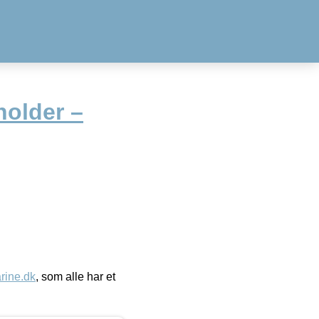
holder –
ine.dk
, som alle har et