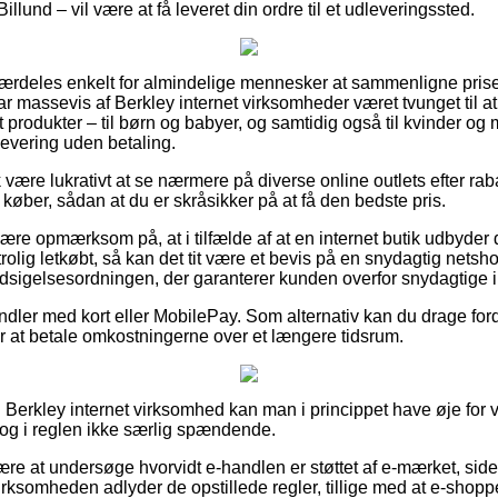
Billund – vil være at få leveret din ordre til et udleveringssted.
særdeles enkelt for almindelige mennesker at sammenligne priser
ar massevis af Berkley internet virksomheder været tvunget til a
st produkter – til børn og babyer, og samtidig også til kvinder og
evering uden betaling.
være lukrativt at se nærmere på diverse online outlets efter rab
 køber, sådan at du er skråsikker på at få den bedste pris.
re opmærksom på, at i tilfælde af at en internet butik udbyder d
trolig letkøbt, så kan det tit være et bevis på en snydagtig netsh
 Indsigelsesordningen, der garanterer kunden overfor snydagtige i
andler med kort eller MobilePay. Som alternativ kan du drage for
ter at betale omkostningerne over et længere tidsrum.
 Berkley internet virksomhed kan man i princippet have øje for
 dog i reglen ikke særlig spændende.
være at undersøge hvorvidt e-handlen er støttet af e-mærket, side
virksomheden adlyder de opstillede regler, tillige med at e-shoppe