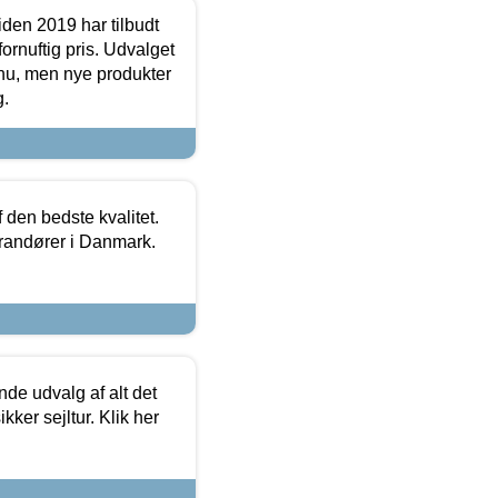
den 2019 har tilbudt
fornuftig pris. Udvalget
u, men nye produkter
g.
den bedste kvalitet.
erandører i Danmark.
de udvalg af alt det
kker sejltur. Klik her