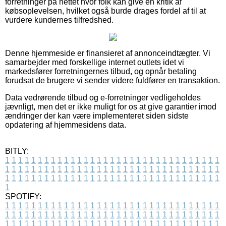
forretninger på nettet hvor folk kan give en kritik af
købsoplevelsen, hvilket også burde drages fordel af til at
vurdere kundernes tilfredshed.
Denne hjemmeside er finansieret af annonceindtægter. Vi
samarbejder med forskellige internet outlets idet vi
markedsfører forretningernes tilbud, og opnår betaling
forudsat de brugere vi sender videre fuldfører en transaktion.
Data vedrørende tilbud og e-forretninger vedligeholdes
jævnligt, men det er ikke muligt for os at give garantier imod
ændringer der kan være implementeret siden sidste
opdatering af hjemmesidens data.
BITLY:
1
1
1
1
1
1
1
1
1
1
1
1
1
1
1
1
1
1
1
1
1
1
1
1
1
1
1
1
1
1
1
1
1
1
1
1
1
1
1
1
1
1
1
1
1
1
1
1
1
1
1
1
1
1
1
1
1
1
1
1
1
1
1
1
1
1
1
1
1
1
1
1
1
1
1
1
1
1
1
1
1
1
1
1
1
1
1
1
1
1
1
1
1
1
1
1
1
1
1
1
SPOTIFY:
1
1
1
1
1
1
1
1
1
1
1
1
1
1
1
1
1
1
1
1
1
1
1
1
1
1
1
1
1
1
1
1
1
1
1
1
1
1
1
1
1
1
1
1
1
1
1
1
1
1
1
1
1
1
1
1
1
1
1
1
1
1
1
1
1
1
1
1
1
1
1
1
1
1
1
1
1
1
1
1
1
1
1
1
1
1
1
1
1
1
1
1
1
1
1
1
1
1
1