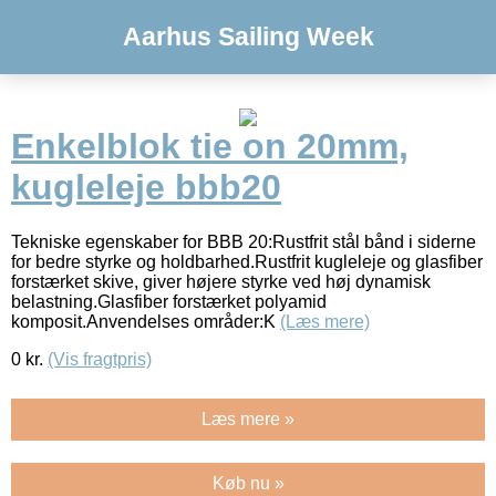
Aarhus Sailing Week
Enkelblok tie on 20mm,
kugleleje bbb20
Tekniske egenskaber for BBB 20:Rustfrit stål bånd i siderne
for bedre styrke og holdbarhed.Rustfrit kugleleje og glasfiber
forstærket skive, giver højere styrke ved høj dynamisk
belastning.Glasfiber forstærket polyamid
komposit.Anvendelses områder:K
(Læs mere)
0
kr.
(Vis fragtpris)
Læs mere »
Køb nu »