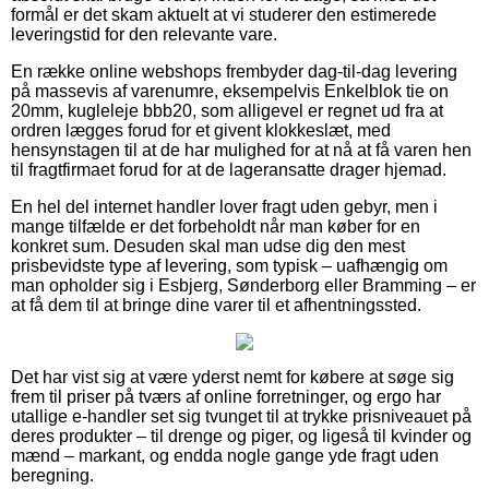
formål er det skam aktuelt at vi studerer den estimerede
leveringstid for den relevante vare.
En række online webshops frembyder dag-til-dag levering
på massevis af varenumre, eksempelvis Enkelblok tie on
20mm, kugleleje bbb20, som alligevel er regnet ud fra at
ordren lægges forud for et givent klokkeslæt, med
hensynstagen til at de har mulighed for at nå at få varen hen
til fragtfirmaet forud for at de lageransatte drager hjemad.
En hel del internet handler lover fragt uden gebyr, men i
mange tilfælde er det forbeholdt når man køber for en
konkret sum. Desuden skal man udse dig den mest
prisbevidste type af levering, som typisk – uafhængig om
man opholder sig i Esbjerg, Sønderborg eller Bramming – er
at få dem til at bringe dine varer til et afhentningssted.
Det har vist sig at være yderst nemt for købere at søge sig
frem til priser på tværs af online forretninger, og ergo har
utallige e-handler set sig tvunget til at trykke prisniveauet på
deres produkter – til drenge og piger, og ligeså til kvinder og
mænd – markant, og endda nogle gange yde fragt uden
beregning.