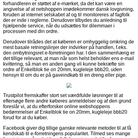
forhandleren er støttet af e-mærket, da det kan være en
angivelse af at netshoppen imødekommer dansk lovgivning,
foruden at internet selskabet af og til monitoreres af fagfolk
der er inde i reglerne. Derudover tilbydes du anledning til
hjælpende service, når du udsættes for dilemmaer i
processen med din ordre.
Derudover tilrådes det at køberen er omhyggelig omkring de
mest basale retningslinjer der indvirker på handlen, f.eks.
den ombytningsret e-forretningen har. I den sammenhæng er
det tillige relevant, at man når som helst beholder ens e-mail
kvittering, så man en anden gang vil kunne bekræfte sin
ordre af Enkelblok tie on 20mm, kugleleje bbb20, uden
hensyn til om du er på gaveindkøb til en dreng eller pige.
Trustpilot fremskaffer stort set værdifulde løsninger til at
eftersøge flere andre køberes anmeldelser og af den grund
foreslår vi, at du efterforsker online webshoppens
bedømmelser af Enkelblok tie on 20mm, kugleleje bbb20
forud for at du køber.
Facebook giver dig tillige ganske relevante metoder til at få
kendskab til e-forretningens popularitet. Tilmed ses mange