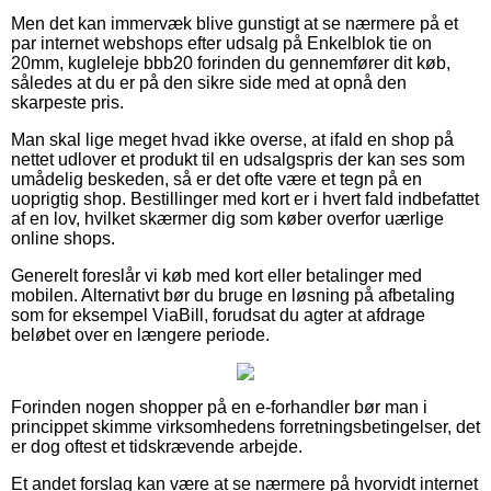
Men det kan immervæk blive gunstigt at se nærmere på et
par internet webshops efter udsalg på Enkelblok tie on
20mm, kugleleje bbb20 forinden du gennemfører dit køb,
således at du er på den sikre side med at opnå den
skarpeste pris.
Man skal lige meget hvad ikke overse, at ifald en shop på
nettet udlover et produkt til en udsalgspris der kan ses som
umådelig beskeden, så er det ofte være et tegn på en
uoprigtig shop. Bestillinger med kort er i hvert fald indbefattet
af en lov, hvilket skærmer dig som køber overfor uærlige
online shops.
Generelt foreslår vi køb med kort eller betalinger med
mobilen. Alternativt bør du bruge en løsning på afbetaling
som for eksempel ViaBill, forudsat du agter at afdrage
beløbet over en længere periode.
Forinden nogen shopper på en e-forhandler bør man i
princippet skimme virksomhedens forretningsbetingelser, det
er dog oftest et tidskrævende arbejde.
Et andet forslag kan være at se nærmere på hvorvidt internet