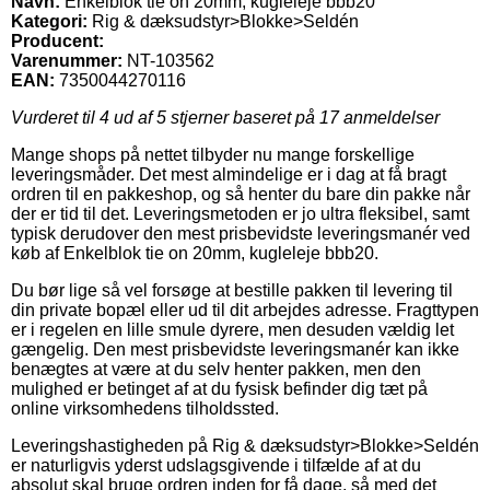
Navn:
Enkelblok tie on 20mm, kugleleje bbb20
Kategori:
Rig & dæksudstyr>Blokke>Seldén
Producent:
Varenummer:
NT-103562
EAN:
7350044270116
Vurderet til
4
ud af 5 stjerner baseret på
17
anmeldelser
Mange shops på nettet tilbyder nu mange forskellige
leveringsmåder. Det mest almindelige er i dag at få bragt
ordren til en pakkeshop, og så henter du bare din pakke når
der er tid til det. Leveringsmetoden er jo ultra fleksibel, samt
typisk derudover den mest prisbevidste leveringsmanér ved
køb af Enkelblok tie on 20mm, kugleleje bbb20.
Du bør lige så vel forsøge at bestille pakken til levering til
din private bopæl eller ud til dit arbejdes adresse. Fragttypen
er i regelen en lille smule dyrere, men desuden vældig let
gængelig. Den mest prisbevidste leveringsmanér kan ikke
benægtes at være at du selv henter pakken, men den
mulighed er betinget af at du fysisk befinder dig tæt på
online virksomhedens tilholdssted.
Leveringshastigheden på Rig & dæksudstyr>Blokke>Seldén
er naturligvis yderst udslagsgivende i tilfælde af at du
absolut skal bruge ordren inden for få dage, så med det