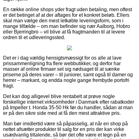
En række online shops yder fragt uden betaling, men oftest
er det betinget af at der aftages for et konkret beløb. Ellers
skal man vælge den mest letkøbte leveringsform, som i
mange tilfælde – om man befinder sig nær Aalborg, Hobro
eller Bjerringbro – vil blive at få fragtmanden til at levere
ordren til et udleveringssted.
Det er i dag vældig hensigtsmæssigt for os alle at lave
prissammenligning fra flere webbutikker, og derfor har
masser af online firmaer set sig nødsaget til at sænke
priserne på deres varer – til juniorer, samt også til damer og
herrer – markant, og endda nogle gange frembyde portofri
fragt.
Det kan dog alligevel blive rentabelt at prøve nogle
forskellige internet virksomheder i Danmark efter rabatkoder
på Impeller t. Honda 35-50 Hk før du handler, sådan at man
er på den sikre side med at få den mest attraktive pris.
Man bør imidlertid være så påpasselig, at når en shop på
nettet afsætter produkter til salg for en pris der kan virke
usædvanlig tiltalende, så bør det ofte være et tegn på en