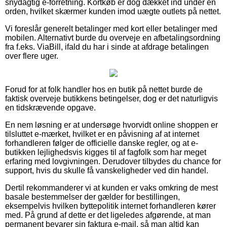
snydagtig e-forretning. Kortkøb er dog dækket ind under en
orden, hvilket skærmer kunden imod uægte outlets på nettet.
Vi foreslår generelt betalinger med kort eller betalinger med
mobilen. Alternativt burde du overveje en afbetalingsordning
fra f.eks. ViaBill, ifald du har i sinde at afdrage betalingen
over flere uger.
Forud for at folk handler hos en butik på nettet burde de
faktisk overveje butikkens betingelser, dog er det naturligvis
en tidskrævende opgave.
En nem løsning er at undersøge hvorvidt online shoppen er
tilsluttet e-mærket, hvilket er en påvisning af at internet
forhandleren følger de officielle danske regler, og at e-
butikken lejlighedsvis kigges til af fagfolk som har meget
erfaring med lovgivningen. Derudover tilbydes du chance for
support, hvis du skulle få vanskeligheder ved din handel.
Dertil rekommanderer vi at kunden er vaks omkring de mest
basale bestemmelser der gælder for bestillingen,
eksempelvis hvilken byttepolitik internet forhandleren kører
med. På grund af dette er det ligeledes afgørende, at man
permanent bevarer sin faktura e-mail, så man altid kan