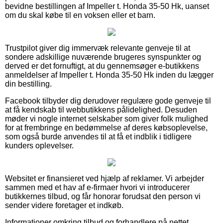
bevidne bestillingen af Impeller t. Honda 35-50 Hk, uanset
om du skal købe til en voksen eller et barn.
Trustpilot giver dig immervæk relevante genveje til at
sondere adskillige nuværende brugeres synspunkter og
derved er det fornuftigt, at du gennemsøger e-butikkens
anmeldelser af Impeller t. Honda 35-50 Hk inden du lægger
din bestilling.
Facebook tilbyder dig derudover regulære gode genveje til
at få kendskab til webbutikkens pålidelighed. Desuden
møder vi nogle internet selskaber som giver folk mulighed
for at frembringe en bedømmelse af deres købsoplevelse,
som også burde anvendes til at få et indblik i tidligere
kunders oplevelser.
Websitet er finansieret ved hjælp af reklamer. Vi arbejder
sammen med et hav af e-firmaer hvori vi introducerer
butikkernes tilbud, og får honorar forudsat den person vi
sender videre foretager et indkøb.
Informationer omkring tilbud og forhandlere på nettet