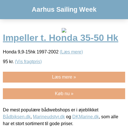
Aarhus Sailing Week
Impeller t. Honda 35-50 Hk
Honda 9,9-15hk 1997-2002
(Læs mere)
95
kr.
(Vis fragtpris)
Læs mere »
Køb nu »
De mest populære bådwebshops er i øjeblikket
Bådbiksen.dk
,
Marineudstyr.dk
og
DKMarine.dk
, som alle
har et stort sortiment til gode priser.