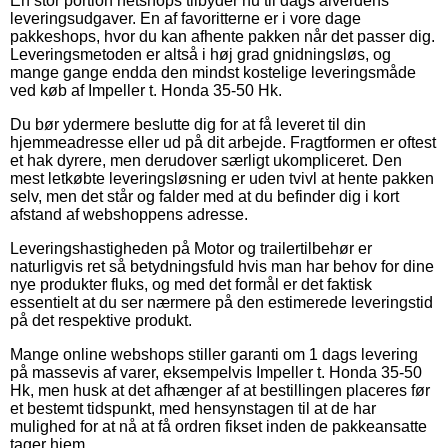
En stor portion netshops tilbyder nu til dags alverdens
leveringsudgaver. En af favoritterne er i vore dage
pakkeshops, hvor du kan afhente pakken når det passer dig.
Leveringsmetoden er altså i høj grad gnidningsløs, og
mange gange endda den mindst kostelige leveringsmåde
ved køb af Impeller t. Honda 35-50 Hk.
Du bør ydermere beslutte dig for at få leveret til din
hjemmeadresse eller ud på dit arbejde. Fragtformen er oftest
et hak dyrere, men derudover særligt ukompliceret. Den
mest letkøbte leveringsløsning er uden tvivl at hente pakken
selv, men det står og falder med at du befinder dig i kort
afstand af webshoppens adresse.
Leveringshastigheden på Motor og trailertilbehør er
naturligvis ret så betydningsfuld hvis man har behov for dine
nye produkter fluks, og med det formål er det faktisk
essentielt at du ser nærmere på den estimerede leveringstid
på det respektive produkt.
Mange online webshops stiller garanti om 1 dags levering
på massevis af varer, eksempelvis Impeller t. Honda 35-50
Hk, men husk at det afhænger af at bestillingen placeres før
et bestemt tidspunkt, med hensynstagen til at de har
mulighed for at nå at få ordren fikset inden de pakkeansatte
tager hjem.