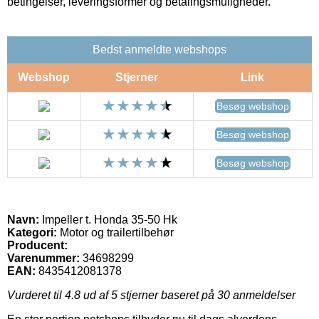
betingelser, leveringsformer og betalingsmuligheder.
Bedst anmeldte webshops
Webshop
Stjerner
Link
Besøg webshop
Besøg webshop
Besøg webshop
Navn:
Impeller t. Honda 35-50 Hk
Kategori:
Motor og trailertilbehør
Producent:
Varenummer:
34698299
EAN:
8435412081378
Vurderet til
4.8
ud af 5 stjerner baseret på
30
anmeldelser