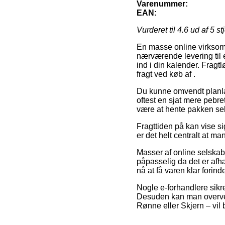
Varenummer:
EAN:
Vurderet til
4.6
ud af 5 st
En masse online virksomh
nærværende levering til e
ind i din kalender. Fragt
fragt ved køb af .
Du kunne omvendt planlægge
oftest en sjat mere pebr
være at hente pakken sel
Fragttiden på kan vise s
er det helt centralt at m
Masser af online selskab
påpasselig da det er afhæ
nå at få varen klar forind
Nogle e-forhandlere sikrer
Desuden kan man overvej
Rønne eller Skjern – vil b