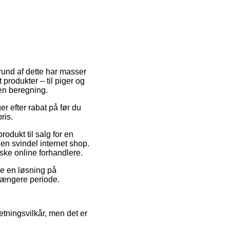
grund af dette har masser
 produkter – til piger og
en beregning.
er efter rabat på før du
ris.
rodukt til salg for en
 en svindel internet shop.
ske online forhandlere.
ge en løsning på
 længere periode.
etningsvilkår, men det er