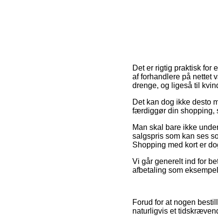
Det er rigtig praktisk fo
af forhandlere på nettet v
drenge, og ligeså til kv
Det kan dog ikke desto min
færdiggør din shopping, 
Man skal bare ikke undervu
salgspris som kan ses som
Shopping med kort er dog
Vi går generelt ind for b
afbetaling som eksempelv
Forud for at nogen bestil
naturligvis et tidskræven