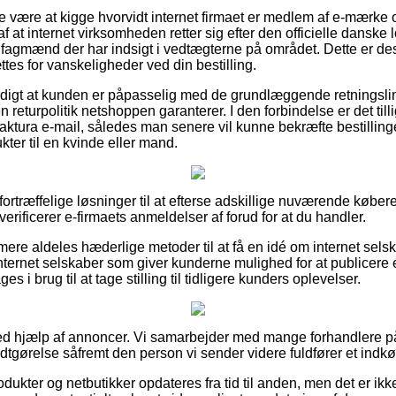
e være at kigge hvorvidt internet firmaet er medlem af e-mærke 
f at internet virksomheden retter sig efter den officielle danske 
 fagmænd der har indsigt i vedtægterne på området. Dette er desu
tes for vanskeligheder ved din bestilling.
digt at kunden er påpasselig med de grundlæggende retningslinj
 returpolitik netshoppen garanterer. I den forbindelse er det till
aktura e-mail, således man senere vil kunne bekræfte bestillinge
ter til en kvinde eller mand.
e fortræffelige løsninger til at efterse adskillige nuværende købe
erificerer e-firmaets anmeldelser af forud for at du handler.
re aldeles hæderlige metoder til at få en idé om internet selsk
nternet selskaber som giver kunderne mulighed for at publicere 
s i brug til at tage stilling til tidligere kunders oplevelser.
ved hjælp af annoncer. Vi samarbejder med mange forhandlere på 
dtgørelse såfremt den person vi sender videre fuldfører et indkø
dukter og netbutikker opdateres fra tid til anden, men det er ikke