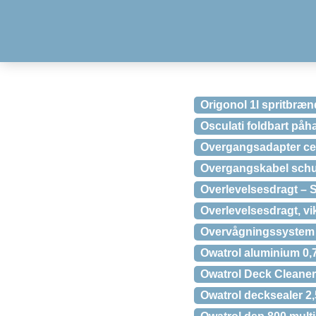
Origonol 1l spritbræn
Osculati foldbart på
Overgangsadapter ce
Overgangskabel sch
Overlevelsesdragt –
Overlevelsesdragt, vi
Overvågningssystem t
Owatrol aluminium 0,
Owatrol Deck Cleane
Owatrol decksealer 2,