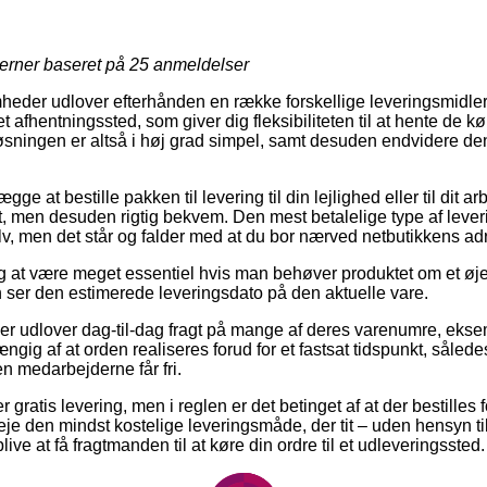
jerner baseret på
25
anmeldelser
eder udlover efterhånden en række forskellige leveringsmidler. E
t afhentningssted, som giver dig fleksibiliteten til at hente de k
løsningen er altså i høj grad simpel, samt desuden endvidere den
 at bestille pakken til levering til din lejlighed eller til dit a
et, men desuden rigtig bekvem. Den mest betalelige type af leve
v, men det står og falder med at du bor nærved netbutikkens ad
ig at være meget essentiel hvis man behøver produktet om et øje
an ser den estimerede leveringsdato på den aktuelle vare.
er udlover dag-til-dag fragt på mange af deres varenumre, eks
ngig af at orden realiseres forud for et fastsat tidspunkt, såled
en medarbejderne får fri.
 gratis levering, men i reglen er det betinget af at der bestilles 
e den mindst kostelige leveringsmåde, der tit – uden hensyn t
live at få fragtmanden til at køre din ordre til et udleveringssted.