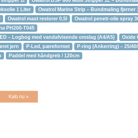
stripper 1l
Owatrol DSP 800 Multi Stripper 1L – Bundmali
solie 1 Liter
Owatrol Marine Strip – Bundmaling fjerner 1
l
Owatrol mast restorer 0,5l
Owatrol penetr-olie spray 
ha PH200-T045
 – Logbog med vandafvisende omslag (A4/A5)
Oxide 
eret jern
P-Led, pæreformet
P-ring (Ankerring) – 25/40
b
Paddel med håndgreb / 120cm
Køb nu »