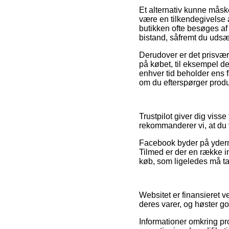
Et alternativ kunne måsk
være en tilkendegivelse a
butikken ofte besøges af
bistand, såfremt du udsæt
Derudover er det prisvær
på købet, til eksempel den
enhver tid beholder ens f
om du efterspørger produk
Trustpilot giver dig viss
rekommanderer vi, at du v
Facebook byder på yderme
Tilmed er der en række i
køb, som ligeledes må tage
Websitet er finansieret 
deres varer, og høster go
Informationer omkring pro