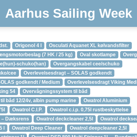
Aarhus Sailing Week
dst.
Origonol 4 l
Osculati Aquanet XL kølvandsfilter
hængsmotorbeslag (7 HK / 25 kg)
Oval skotlampe
Overg
e(hun)-schuko(han)
Overgangskabel cee/schuko
uko/cee
Overlevelsesdragt – SOLAS godkendt
 SOLAS godkendt / Medium
Overlevelsesdragt Viking Me
king 54
Overvågningssystem til båd
il båd 12/24v, albin pump marine
Owatrol Aluminium
75l
Owatrol C.I.P.
Owatrol c.i.p. 0,75l rustbeskyttelse
r – Dæksrens
Owatrol deckcleaner 2,5l
Owatrol decksea
5 l
Owatrol Deep Cleaner
Owatrol deepcleaner 2,5l