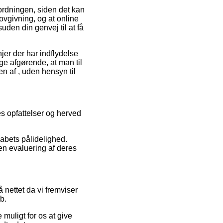
ordningen, siden det kan
lovgivning, og at online
den din genvej til at få
er der har indflydelse
ige afgørende, at man til
n af , uden hensyn til
res opfattelser og herved
abets pålidelighed.
en evaluering af deres
nettet da vi fremviser
b.
 muligt for os at give