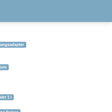
angsadapter
dium
ler 1 l