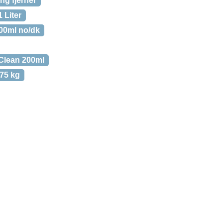
ng fjerner
 Liter
300ml no/dk
Clean 200ml
/75 kg