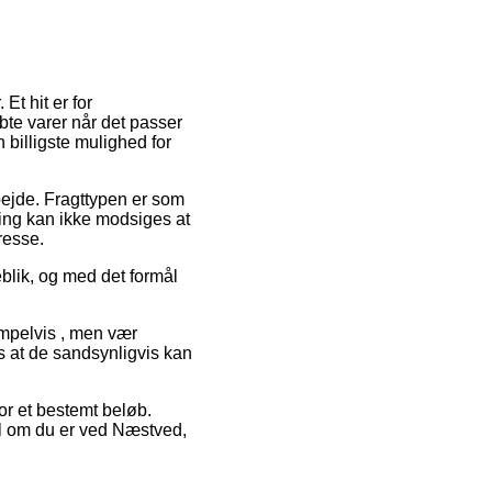
t hit er for
øbte varer når det passer
 billigste mulighed for
rbejde. Fragttypen er som
ring kan ikke modsiges at
resse.
blik, og med det formål
empelvis , men vær
es at de sandsynligvis kan
for et bestemt beløb.
il om du er ved Næstved,