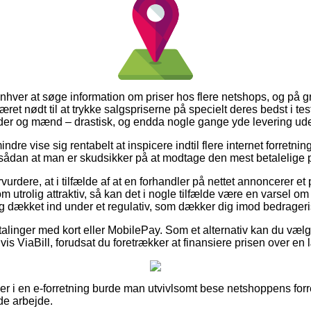
r enhver at søge information om priser hos flere netshops, og på 
æret nødt til at trykke salgspriserne på specielt deres bedst i test
inder og mænd – drastisk, og endda nogle gange yde levering ud
dre vise sig rentabelt at inspicere indtil flere internet forretning
sådan at man er skudsikker på at modtage den mest betalelige p
rdere, at i tilfælde af at en forhandler på nettet annoncerer et p
 utrolig attraktiv, så kan det i nogle tilfælde være en varsel om
 dækket ind under et regulativ, som dækker dig imod bedrageri
etalinger med kort eller MobilePay. Som et alternativ kan du væl
is ViaBill, forudsat du foretrækker at finansiere prisen over en
ler i en e-forretning burde man utvivlsomt bese netshoppens forr
de arbejde.