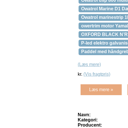
Owatrol dsp 800 multi 
Owatrol Marine D1 Dæk
Owatrol marinestrip 1
owertrim motor Yama
OXFORD BLACK N’RED
P-led elektro galvanis
Paddel med håndgre
(Læs mere)
kr.
(Vis fragtpris)
Læs mere »
Navn:
Kategori:
Producent: