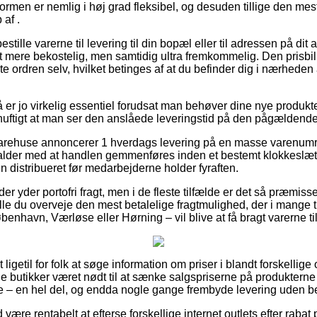
formen er nemlig i høj grad fleksibel, og desuden tillige den mes
af .
bestille varerne til levering til din bopæl eller til adressen på di
idt mere bekostelig, men samtidig ultra fremkommelig. Den prisbil
 ordren selv, hvilket betinges af at du befinder dig i nærheden
er jo virkelig essentiel forudsat man behøver dine nye produkt
ornuftigt at man ser den anslåede leveringstid på den pågældende
varehuse annoncerer 1 hverdags levering på en masse varenumr
falder med at handlen gemmenføres inden et bestemt klokkeslæt, s
en distribueret før medarbejderne holder fyraften.
r yder portofri fragt, men i de fleste tilfælde er det så præmisse
ulle du overveje den mest betalelige fragtmulighed, der i mange
benhavn, Værløse eller Hørning – vil blive at få bragt varerne t
igetil for folk at søge information om priser i blandt forskellige
line butikker været nødt til at sænke salgspriserne på produkterne
ne – en hel del, og endda nogle gange frembyde levering uden b
d være rentabelt at efterse forskellige internet outlets efter rabat 