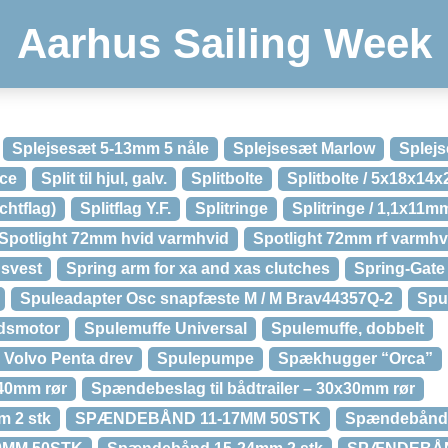
Aarhus Sailing Week
Splejsesæt 5-13mm 5 nåle
Splejsesæt Marlow
Splejs
ice
Split til hjul, galv.
Splitbolte
Splitbolte / 5x18x14
chtflag)
Splitflag Y.F.
Splitringe
Splitringe / 1,1x11mm
Spotlight 72mm hvid varmhvid
Spotlight 72mm rf varmhv
gsvest
Spring arm for xa and xas clutches
Spring-Gate 
Spuleadapter Osc snapfæste M / M Brav44357Q-2
Spu
dsmotor
Spulemuffe Universal
Spulemuffe, dobbelt
l Volvo Penta drev
Spulepumpe
Spækhugger “Orca”
40mm rør
Spændebeslag til bådtrailer – 30x30mm rør
 2 stk
SPÆNDEBÅND 11-17MM 50STK
Spændebånd 