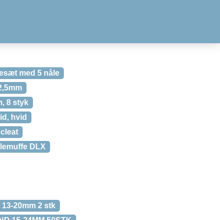
esæt med 5 nåle
x2,5mm
, 8 styk
id, hvid
cleat
lemuffe DLX
13-20mm 2 stk