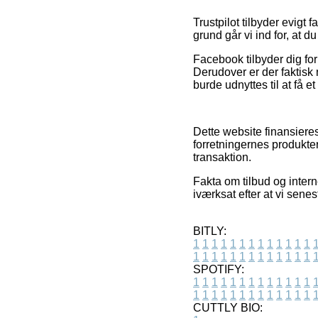
Trustpilot tilbyder evigt 
grund går vi ind for, at d
Facebook tilbyder dig for 
Derudover er der faktisk 
burde udnyttes til at få e
Dette website finansier
forretningernes produkte
transaktion.
Fakta om tilbud og intern
iværksat efter at vi sene
BITLY:
1
1
1
1
1
1
1
1
1
1
1
1
1
1
1
1
1
1
1
1
1
1
1
1
1
1
SPOTIFY:
1
1
1
1
1
1
1
1
1
1
1
1
1
1
1
1
1
1
1
1
1
1
1
1
1
1
CUTTLY BIO: