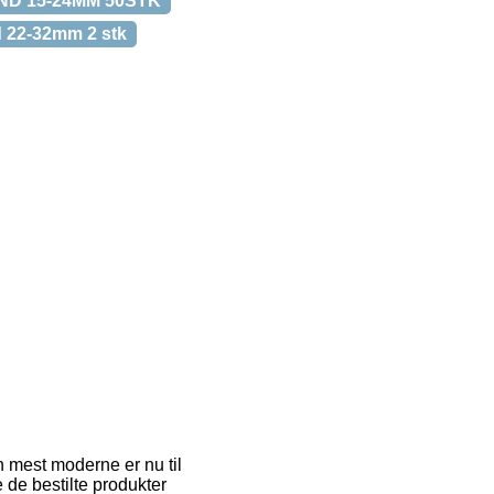
D 15-24MM 50STK
22-32mm 2 stk
 mest moderne er nu til
e de bestilte produkter