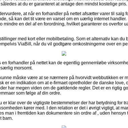
således at du er garanteret at antage den mindst kostelige pris.
ervurdere, at når en forhandler på nettet afsætter varer til salg 
ende, så kan det tit være en varsel om en uærlig internet handl
to mindre en del af en forordning, hvilket garanterer os overfor 
estillinger med kort eller mobilbetaling. Som et alternativ kan du 
pelvis ViaBill, når du vil godtgøre omkostningerne over en pe
s en forhandler på nettet kan de egentlig gennemløbe virksomhe
e særlig morsomt.
kunne måske være at se nærmere på hvorvidt webbutikken er 
sk er en indikation om at e-firmaet opretholder de danske love, o
r har megen viden om de gældende regler. Det er en rigtig god 
emmaer som følge af din ordre.
 er klar over de vigtigste bestemmelser der har betydning for tr
ksomheden kører med. I den relation er det i øvrigt vigtigt, at man
des man i fremtiden kan dokumentere sin ordre af , uden hensyn 
t barn.