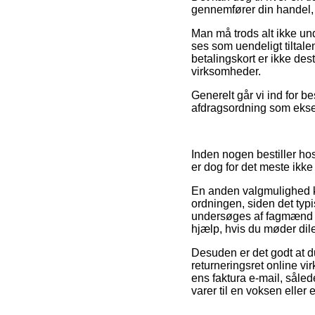
gennemfører din handel, 
Man må trods alt ikke und
ses som uendeligt tiltal
betalingskort er ikke des
virksomheder.
Generelt går vi ind for b
afdragsordning som eksem
Inden nogen bestiller ho
er dog for det meste ikk
En anden valgmulighed 
ordningen, siden det typi
undersøges af fagmænd de
hjælp, hvis du møder dil
Desuden er det godt at du
returneringsret online vir
ens faktura e-mail, såle
varer til en voksen eller e