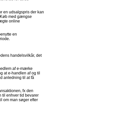
for en udsalgspris der kan
er. Køb med gængse
uægte online
benytte en
riode.
dens handelsvilkår, det
medlem af e-mærke
g at e-handlen af og til
anledning til at få
ansaktionen, fx den
 til enhver tid bevarer
til om man søger efter