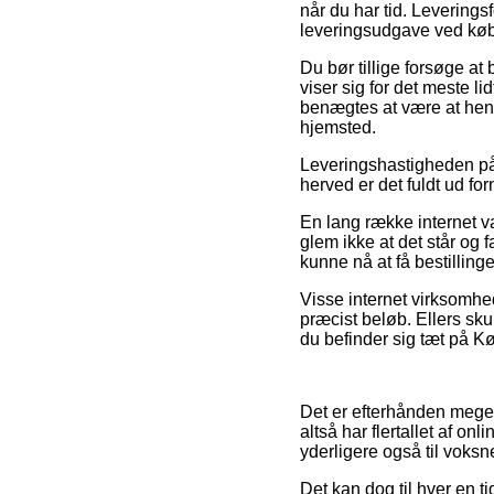
når du har tid. Leverings
leveringsudgave ved køb 
Du bør tillige forsøge at 
viser sig for det meste l
benægtes at være at hente
hjemsted.
Leveringshastigheden på 
herved er det fuldt ud f
En lang række internet 
glem ikke at det står og 
kunne nå at få bestilling
Visse internet virksomhede
præcist beløb. Ellers sk
du befinder sig tæt på Kø
Det er efterhånden meget l
altså har flertallet af on
yderligere også til voks
Det kan dog til hver en ti