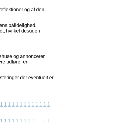
reflektioner og af den
erens pålidelighed.
et, hvilket desuden
rehuse og annoncerer
re udfører en
steringer der eventuelt er
1
1
1
1
1
1
1
1
1
1
1
1
1
1
1
1
1
1
1
1
1
1
1
1
1
1