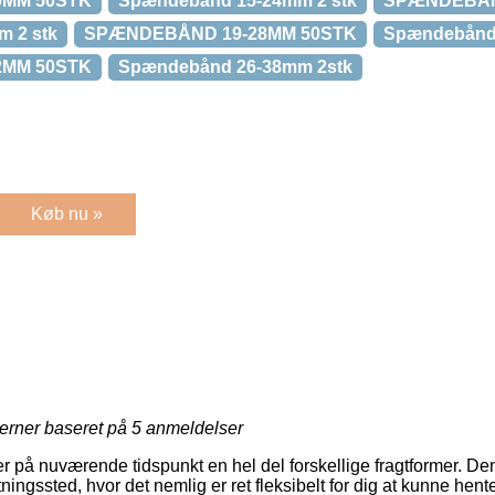
0MM 50STK
Spændebånd 15-24mm 2 stk
SPÆNDEBÅN
 2 stk
SPÆNDEBÅND 19-28MM 50STK
Spændebånd 
2MM 50STK
Spændebånd 26-38mm 2stk
Køb nu »
jerner baseret på
5
anmeldelser
på nuværende tidspunkt en hel del forskellige fragtformer. Den
tningssted, hvor det nemlig er ret fleksibelt for dig at kunne hent