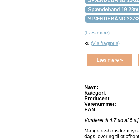
SPÆNDEBÅND 13-2
Spændebånd 19-28mm
SPÆNDEBÅND 22-3
(Læs mere)
kr.
(Vis fragtpris)
Læs mere »
Navn:
Kategori:
Producent:
Varenummer:
EAN:
Vurderet til
4.7
ud af 5 st
Mange e-shops frembyder 
dags levering til et afhen