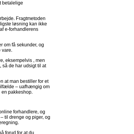
t betalelige
t arbejde. Fragtmetoden
ligste løsning kan ikke
 af e-forhandlerens
er om få sekunder, og
 vare.
e, eksempelvis , men
å de har udsigt til at
n at man bestiller for et
 tilfælde – uafhængig om
il en pakkeshop.
 online forhandlere, og
 – til drenge og piger, og
eregning.
på forud for at du