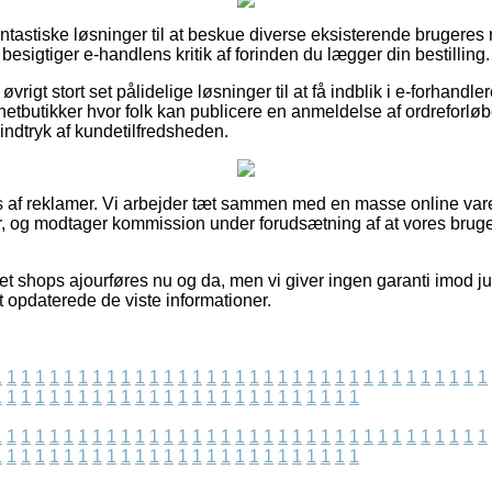
fantastiske løsninger til at beskue diverse eksisterende brugeres 
u besigtiger e-handlens kritik af forinden du lægger din bestilling.
øvrigt stort set pålidelige løsninger til at få indblik i e-forhandl
netbutikker hvor folk kan publicere en anmeldelse af ordreforløb
t indtryk af kundetilfredsheden.
es af reklamer. Vi arbejder tæt sammen med en masse online va
r, og modtager kommission under forudsætning af at vores bruge
et shops ajourføres nu og da, men vi giver ingen garanti imod ju
st opdaterede de viste informationer.
1
1
1
1
1
1
1
1
1
1
1
1
1
1
1
1
1
1
1
1
1
1
1
1
1
1
1
1
1
1
1
1
1
1
1
1
1
1
1
1
1
1
1
1
1
1
1
1
1
1
1
1
1
1
1
1
1
1
1
1
1
1
1
1
1
1
1
1
1
1
1
1
1
1
1
1
1
1
1
1
1
1
1
1
1
1
1
1
1
1
1
1
1
1
1
1
1
1
1
1
1
1
1
1
1
1
1
1
1
1
1
1
1
1
1
1
1
1
1
1
1
1