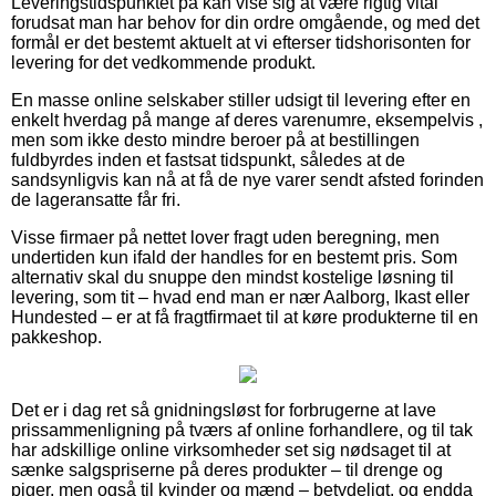
Leveringstidspunktet på kan vise sig at være rigtig vital
forudsat man har behov for din ordre omgående, og med det
formål er det bestemt aktuelt at vi efterser tidshorisonten for
levering for det vedkommende produkt.
En masse online selskaber stiller udsigt til levering efter en
enkelt hverdag på mange af deres varenumre, eksempelvis ,
men som ikke desto mindre beroer på at bestillingen
fuldbyrdes inden et fastsat tidspunkt, således at de
sandsynligvis kan nå at få de nye varer sendt afsted forinden
de lageransatte får fri.
Visse firmaer på nettet lover fragt uden beregning, men
undertiden kun ifald der handles for en bestemt pris. Som
alternativ skal du snuppe den mindst kostelige løsning til
levering, som tit – hvad end man er nær Aalborg, Ikast eller
Hundested – er at få fragtfirmaet til at køre produkterne til en
pakkeshop.
Det er i dag ret så gnidningsløst for forbrugerne at lave
prissammenligning på tværs af online forhandlere, og til tak
har adskillige online virksomheder set sig nødsaget til at
sænke salgspriserne på deres produkter – til drenge og
piger, men også til kvinder og mænd – betydeligt, og endda