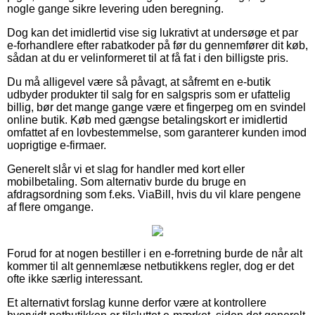
nogle gange sikre levering uden beregning.
Dog kan det imidlertid vise sig lukrativt at undersøge et par
e-forhandlere efter rabatkoder på før du gennemfører dit køb,
sådan at du er velinformeret til at få fat i den billigste pris.
Du må alligevel være så påvagt, at såfremt en e-butik
udbyder produkter til salg for en salgspris som er ufattelig
billig, bør det mange gange være et fingerpeg om en svindel
online butik. Køb med gængse betalingskort er imidlertid
omfattet af en lovbestemmelse, som garanterer kunden imod
uoprigtige e-firmaer.
Generelt slår vi et slag for handler med kort eller
mobilbetaling. Som alternativ burde du bruge en
afdragsordning som f.eks. ViaBill, hvis du vil klare pengene
af flere omgange.
Forud for at nogen bestiller i en e-forretning burde de når alt
kommer til alt gennemlæse netbutikkens regler, dog er det
ofte ikke særlig interessant.
Et alternativt forslag kunne derfor være at kontrollere