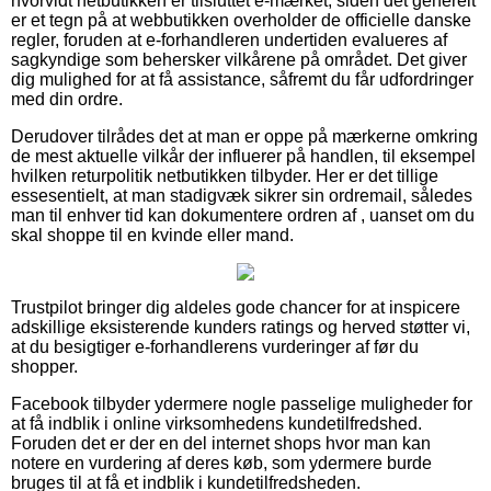
hvorvidt netbutikken er tilsluttet e-mærket, siden det generelt
er et tegn på at webbutikken overholder de officielle danske
regler, foruden at e-forhandleren undertiden evalueres af
sagkyndige som behersker vilkårene på området. Det giver
dig mulighed for at få assistance, såfremt du får udfordringer
med din ordre.
Derudover tilrådes det at man er oppe på mærkerne omkring
de mest aktuelle vilkår der influerer på handlen, til eksempel
hvilken returpolitik netbutikken tilbyder. Her er det tillige
essesentielt, at man stadigvæk sikrer sin ordremail, således
man til enhver tid kan dokumentere ordren af , uanset om du
skal shoppe til en kvinde eller mand.
Trustpilot bringer dig aldeles gode chancer for at inspicere
adskillige eksisterende kunders ratings og herved støtter vi,
at du besigtiger e-forhandlerens vurderinger af før du
shopper.
Facebook tilbyder ydermere nogle passelige muligheder for
at få indblik i online virksomhedens kundetilfredshed.
Foruden det er der en del internet shops hvor man kan
notere en vurdering af deres køb, som ydermere burde
bruges til at få et indblik i kundetilfredsheden.