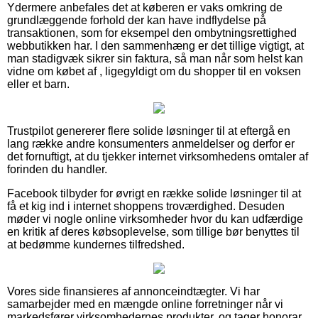
Ydermere anbefales det at køberen er vaks omkring de
grundlæggende forhold der kan have indflydelse på
transaktionen, som for eksempel den ombytningsrettighed
webbutikken har. I den sammenhæng er det tillige vigtigt, at
man stadigvæk sikrer sin faktura, så man når som helst kan
vidne om købet af , ligegyldigt om du shopper til en voksen
eller et barn.
Trustpilot genererer flere solide løsninger til at eftergå en
lang række andre konsumenters anmeldelser og derfor er
det fornuftigt, at du tjekker internet virksomhedens omtaler af
forinden du handler.
Facebook tilbyder for øvrigt en række solide løsninger til at
få et kig ind i internet shoppens troværdighed. Desuden
møder vi nogle online virksomheder hvor du kan udfærdige
en kritik af deres købsoplevelse, som tillige bør benyttes til
at bedømme kundernes tilfredshed.
Vores side finansieres af annonceindtægter. Vi har
samarbejder med en mængde online forretninger når vi
markedsfører virksomhedernes produkter, og tager honorar