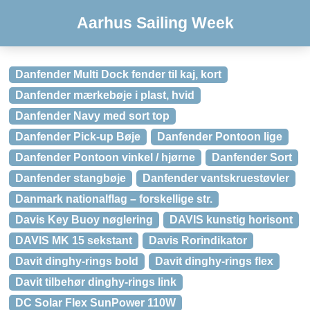
Aarhus Sailing Week
Danfender Multi Dock fender til kaj, kort
Danfender mærkebøje i plast, hvid
Danfender Navy med sort top
Danfender Pick-up Bøje
Danfender Pontoon lige
Danfender Pontoon vinkel / hjørne
Danfender Sort
Danfender stangbøje
Danfender vantskruestøvler
Danmark nationalflag – forskellige str.
Davis Key Buoy nøglering
DAVIS kunstig horisont
DAVIS MK 15 sekstant
Davis Rorindikator
Davit dinghy-rings bold
Davit dinghy-rings flex
Davit tilbehør dinghy-rings link
DC Solar Flex SunPower 110W