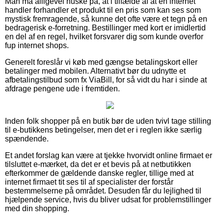
Man må alligevel huske på, at i tilfælde af at en internet
handler forhandler et produkt til en pris som kan ses som
mystisk fremragende, så kunne det ofte være et tegn på en
bedragerisk e-forretning. Bestillinger med kort er imidlertid
en del af en regel, hvilket forsvarer dig som kunde overfor
fup internet shops.
Generelt foreslår vi køb med gængse betalingskort eller
betalinger med mobilen. Alternativt bør du udnytte et
afbetalingstilbud som fx ViaBill, for så vidt du har i sinde at
afdrage pengene ude i fremtiden.
Inden folk shopper på en butik bør de uden tvivl tage stilling
til e-butikkens betingelser, men det er i reglen ikke særlig
spændende.
Et andet forslag kan være at tjekke hvorvidt online firmaet er
tilsluttet e-mærket, da det er et bevis på at netbutikken
efterkommer de gældende danske regler, tillige med at
internet firmaet tit ses til af specialister der forstår
bestemmelserne på området. Desuden får du lejlighed til
hjælpende service, hvis du bliver udsat for problemstillinger
med din shopping.