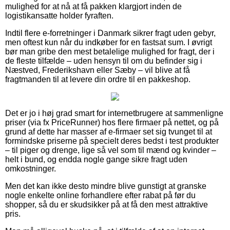
mulighed for at nå at få pakken klargjort inden de
logistikansatte holder fyraften.
Indtil flere e-forretninger i Danmark sikrer fragt uden gebyr,
men oftest kun når du indkøber for en fastsat sum. I øvrigt
bør man gribe den mest betalelige mulighed for fragt, der i
de fleste tilfælde – uden hensyn til om du befinder sig i
Næstved, Frederikshavn eller Sæby – vil blive at få
fragtmanden til at levere din ordre til en pakkeshop.
Det er jo i høj grad smart for internetbrugere at sammenligne
priser (via fx PriceRunner) hos flere firmaer på nettet, og på
grund af dette har masser af e-firmaer set sig tvunget til at
formindske priserne på specielt deres bedst i test produkter
– til piger og drenge, lige så vel som til mænd og kvinder –
helt i bund, og endda nogle gange sikre fragt uden
omkostninger.
Men det kan ikke desto mindre blive gunstigt at granske
nogle enkelte online forhandlere efter rabat på før du
shopper, så du er skudsikker på at få den mest attraktive
pris.