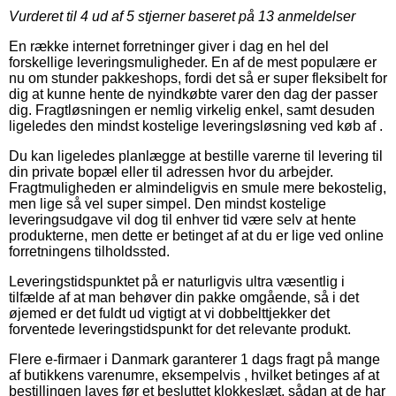
Vurderet til
4
ud af 5 stjerner baseret på
13
anmeldelser
En række internet forretninger giver i dag en hel del
forskellige leveringsmuligheder. En af de mest populære er
nu om stunder pakkeshops, fordi det så er super fleksibelt for
dig at kunne hente de nyindkøbte varer den dag der passer
dig. Fragtløsningen er nemlig virkelig enkel, samt desuden
ligeledes den mindst kostelige leveringsløsning ved køb af .
Du kan ligeledes planlægge at bestille varerne til levering til
din private bopæl eller til adressen hvor du arbejder.
Fragtmuligheden er almindeligvis en smule mere bekostelig,
men lige så vel super simpel. Den mindst kostelige
leveringsudgave vil dog til enhver tid være selv at hente
produkterne, men dette er betinget af at du er lige ved online
forretningens tilholdssted.
Leveringstidspunktet på er naturligvis ultra væsentlig i
tilfælde af at man behøver din pakke omgående, så i det
øjemed er det fuldt ud vigtigt at vi dobbelttjekker det
forventede leveringstidspunkt for det relevante produkt.
Flere e-firmaer i Danmark garanterer 1 dags fragt på mange
af butikkens varenumre, eksempelvis , hvilket betinges af at
bestillingen laves før et besluttet klokkeslæt, sådan at de har