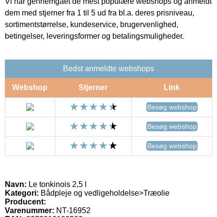
Vi har gennemgået de mest populære webshops og anmeldt
dem med stjerner fra 1 til 5 ud fra bl.a. deres prisniveau,
sortimentstørrelse, kundeservice, brugervenlighed,
betingelser, leveringsformer og betalingsmuligheder.
Bedst anmeldte webshops
Webshop
Stjerner
Link
Besøg webshop
Besøg webshop
Besøg webshop
Navn:
Le tonkinois 2,5 l
Kategori:
Bådpleje og vedligeholdelse>Træolie
Producent:
Varenummer:
NT-16952