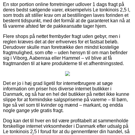
En stor portion online forretninger udlover 1 dags fragt på
deres bedst sælgende varer, eksempelvis Le tonkinois 2,5 l,
som trods alt stiller krav om at bestillingen laves forinden et
bestemt tidspunkt, med det formål at de garanteret kan nå at
få varerne afsted før de pakkeansatte tager hjem.
Flere shops på nettet frembyder fragt uden gebyr, men i
reglen kræves det at der erhverves for et fastsat beløb.
Derudover skulle man foretrække den mindst kostelige
fragtmulighed, som ofte – uden hensyn til om man befinder
sig i Viborg, Aabenraa eller Hammel – vil blive at få
fragtmanden til at køre produkterne til et afhentningssted.
Det er jo i høj grad ligetil for internetbrugere at søge
information om priser hos diverse internet butikker i
Danmark, og så har en hel del butikker på nettet ikke kunne
slippe for at formindske salgspriserne på varerne – til børn,
lige så vel som til kvinder og mænd – markant, og endda
nogle gange yde gratis fragt.
Dog kan det til hver en tid være profitabelt at sammenholde
forskellige internet virksomheder i Danmark efter udsalg på
Le tonkinois 2,5 l forud for at du gennemfører din handel, så