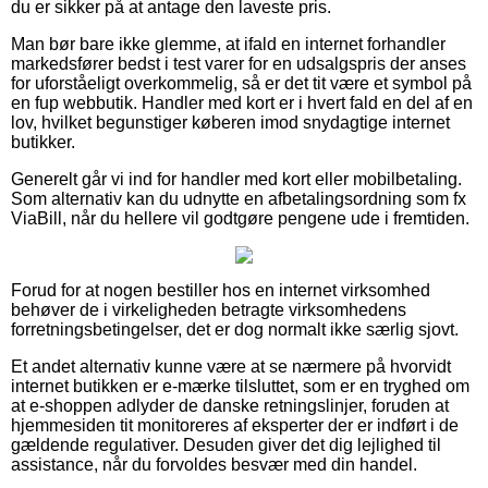
du er sikker på at antage den laveste pris.
Man bør bare ikke glemme, at ifald en internet forhandler
markedsfører bedst i test varer for en udsalgspris der anses
for uforståeligt overkommelig, så er det tit være et symbol på
en fup webbutik. Handler med kort er i hvert fald en del af en
lov, hvilket begunstiger køberen imod snydagtige internet
butikker.
Generelt går vi ind for handler med kort eller mobilbetaling.
Som alternativ kan du udnytte en afbetalingsordning som fx
ViaBill, når du hellere vil godtgøre pengene ude i fremtiden.
Forud for at nogen bestiller hos en internet virksomhed
behøver de i virkeligheden betragte virksomhedens
forretningsbetingelser, det er dog normalt ikke særlig sjovt.
Et andet alternativ kunne være at se nærmere på hvorvidt
internet butikken er e-mærke tilsluttet, som er en tryghed om
at e-shoppen adlyder de danske retningslinjer, foruden at
hjemmesiden tit monitoreres af eksperter der er indført i de
gældende regulativer. Desuden giver det dig lejlighed til
assistance, når du forvoldes besvær med din handel.