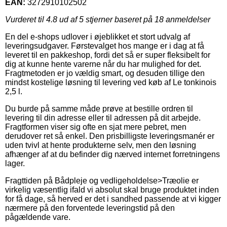
EAN:
3272910102502
Vurderet til
4.8
ud af 5 stjerner baseret på
18
anmeldelser
En del e-shops udlover i øjeblikket et stort udvalg af
leveringsudgaver. Førstevalget hos mange er i dag at få
leveret til en pakkeshop, fordi det så er super fleksibelt for
dig at kunne hente varerne når du har mulighed for det.
Fragtmetoden er jo vældig smart, og desuden tillige den
mindst kostelige løsning til levering ved køb af Le tonkinois
2,5 l.
Du burde på samme måde prøve at bestille ordren til
levering til din adresse eller til adressen på dit arbejde.
Fragtformen viser sig ofte en sjat mere pebret, men
derudover ret så enkel. Den prisbilligste leveringsmanér er
uden tvivl at hente produkterne selv, men den løsning
afhænger af at du befinder dig nærved internet forretningens
lager.
Fragttiden på Bådpleje og vedligeholdelse>Træolie er
virkelig væsentlig ifald vi absolut skal bruge produktet inden
for få dage, så herved er det i sandhed passende at vi kigger
nærmere på den forventede leveringstid på den
pågældende vare.