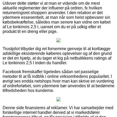
Udover dette støtter vi at man er vidende om de mest
aktuelle reglementer der influerer på ordren, fx hvilken
returneringsret shoppen anvender. I den relation er det
ydermere essesentielt, at man når som helst opbevarer sin
købsbekræftelse, således man senere kan vidne om købet
af Le tonkinois 2,5 l, uanset om du er på udkig efter et
produkt til en dreng eller pige.
Trustpilot tilbyder dig ret fornemme genveje til at kortlægge
adskillige eksisterende køberes oplevelser og af den grund
er det en hjælp, at du tager et kig på netbutikkens ratings af
Le tonkinois 2,5 l inden du handler.
Facebook fremskaffer ligeledes sådan set passelige
metoder til at få indblik i online virksomhedens popularitet. I
øvrigt ses endda netshops hvor man kan skrive en vurdering
af ordreforløbet, som ydermere bør anvendes til at bedømme
tilfredsheden hos kunderne.
Denne side finansieres af reklamer. Vi har samarbejder med
forskellige internet handler derved at vi markedsfører