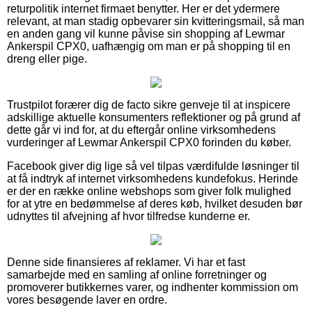
returpolitik internet firmaet benytter. Her er det ydermere
relevant, at man stadig opbevarer sin kvitteringsmail, så man
en anden gang vil kunne påvise sin shopping af Lewmar
Ankerspil CPX0, uafhængig om man er på shopping til en
dreng eller pige.
Trustpilot forærer dig de facto sikre genveje til at inspicere
adskillige aktuelle konsumenters reflektioner og på grund af
dette går vi ind for, at du eftergår online virksomhedens
vurderinger af Lewmar Ankerspil CPX0 forinden du køber.
Facebook giver dig lige så vel tilpas værdifulde løsninger til
at få indtryk af internet virksomhedens kundefokus. Herinde
er der en række online webshops som giver folk mulighed
for at ytre en bedømmelse af deres køb, hvilket desuden bør
udnyttes til afvejning af hvor tilfredse kunderne er.
Denne side finansieres af reklamer. Vi har et fast
samarbejde med en samling af online forretninger og
promoverer butikkernes varer, og indhenter kommission om
vores besøgende laver en ordre.