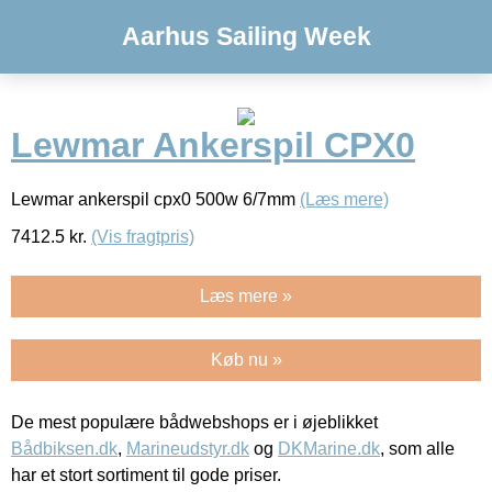
Aarhus Sailing Week
Lewmar Ankerspil CPX0
Lewmar ankerspil cpx0 500w 6/7mm
(Læs mere)
7412.5
kr.
(Vis fragtpris)
Læs mere »
Køb nu »
De mest populære bådwebshops er i øjeblikket
Bådbiksen.dk
,
Marineudstyr.dk
og
DKMarine.dk
, som alle
har et stort sortiment til gode priser.