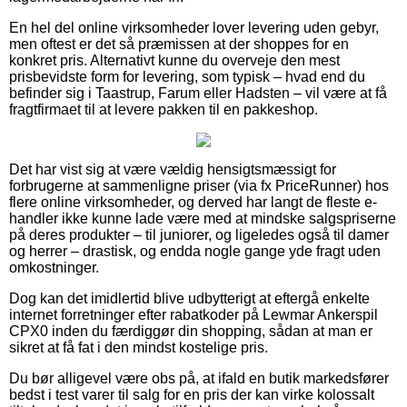
En hel del online virksomheder lover levering uden gebyr,
men oftest er det så præmissen at der shoppes for en
konkret pris. Alternativt kunne du overveje den mest
prisbevidste form for levering, som typisk – hvad end du
befinder sig i Taastrup, Farum eller Hadsten – vil være at få
fragtfirmaet til at levere pakken til en pakkeshop.
Det har vist sig at være vældig hensigtsmæssigt for
forbrugerne at sammenligne priser (via fx PriceRunner) hos
flere online virksomheder, og derved har langt de fleste e-
handler ikke kunne lade være med at mindske salgspriserne
på deres produkter – til juniorer, og ligeledes også til damer
og herrer – drastisk, og endda nogle gange yde fragt uden
omkostninger.
Dog kan det imidlertid blive udbytterigt at eftergå enkelte
internet forretninger efter rabatkoder på Lewmar Ankerspil
CPX0 inden du færdiggør din shopping, sådan at man er
sikret at få fat i den mindst kostelige pris.
Du bør alligevel være obs på, at ifald en butik markedsfører
bedst i test varer til salg for en pris der kan virke kolossalt