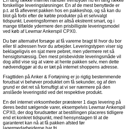
En lang række internet handler frembyder nu en lang række
forskellige leveringsløsninger. En af de mest benyttede er
p.t. at få afleveret pakken hos en pakkeshop, og så kan du
blot gå forbi efter de købte produkter på et selvvalgt
tidspunkt. Leveringsformen er altså ekstremt smart, og i
mange tilfælde ydermere den prisbilligste leveringsmodel
ved køb af Lewmar Ankerspil CPX0.
Du bør alternativt forsøge at få varerne bragt til hvor du bor
eller til adressen hvor du arbejder. Leveringstypen viser sig
beklageligvis en sjat mere pebret, men ydermere ret så
hensigtsmæssig. Den mest prisbevidste leveringsmåde vil
dog altid vise sig at være at hente pakken selv, men dette
nødvendiggør at du er tæt på internet shoppens adresse.
Fragttiden på Anker & Fortøjning er jo rigtig bestemmende
forudsat vi behøver produktet om få sekunder, og af den
grund er det ret så fornuftigt at vi ser nærmere på den
anslåede leveringstid ved det respektive produkt.
En del internet virksomheder præsterer 1 dags levering på
deres bedst sælgende varer, eksempelvis Lewmar Ankerspil
CPX0, der dog forudsætter at bestillingen placeres tidligere
end et konkret tidspunkt, med hensynstagen til at de
garanteret kan nå at få pakken afsted før
lagermedarbejderne har fri.