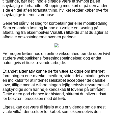
tiltalende, bør det i nogle tilfælde være et symbol på en
snydagtig e-forhandler. Shopping med kort er på den anden
side en del af en foranstaltning, hvilket redder køber overfor
snydagtige internet varehuse.
Generelt slår vi et slag for kortbetalinger eller mobilbetaling.
Som en anden løsning kunne du vælge en løsning på
afbetaling fra eksempelvis ViaBill, i tilfælde af at du agter at
afbetale omkostningerne over en periode.
Før nogen køber hos en online virksomhed bør de uden tvivl
studere webbutikkens forretningsbetingelser, dog er det
naturligvis et tidskrævende arbejde.
Et andet alternativ kunne derfor være at kigge om internet
forretningen er e-mærket medlem, siden det almindeligvis er
en indikator for at internet selskabet accepterer de danske
love, tillige med at e-forretningen lejlighedsvis revurderes af
sagkyndige som har nøje kendskab til lovene på området.
Dette er en god chance for bistand, såfremt du bliver udsat
for besvær i processen med dit køb.
Ligeså kan det være til hjælp at du er vidende om de mest
vitale vilkår der gælder for købet, som eksempelvis den