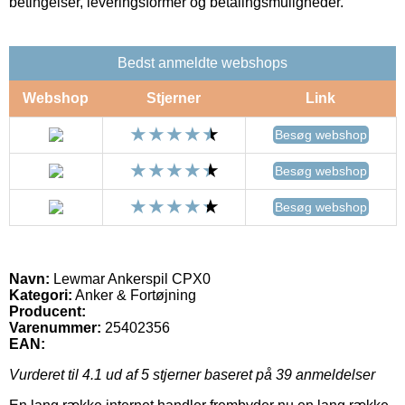
betingelser, leveringsformer og betalingsmuligheder.
Bedst anmeldte webshops
Webshop
Stjerner
Link
Besøg webshop
Besøg webshop
Besøg webshop
Navn:
Lewmar Ankerspil CPX0
Kategori:
Anker & Fortøjning
Producent:
Varenummer:
25402356
EAN:
Vurderet til
4.1
ud af 5 stjerner baseret på
39
anmeldelser