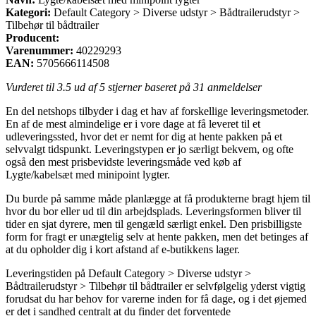
Kategori:
Default Category > Diverse udstyr > Bådtrailerudstyr >
Tilbehør til bådtrailer
Producent:
Varenummer:
40229293
EAN:
5705666114508
Vurderet til
3.5
ud af 5 stjerner baseret på
31
anmeldelser
En del netshops tilbyder i dag et hav af forskellige leveringsmetoder.
En af de mest almindelige er i vore dage at få leveret til et
udleveringssted, hvor det er nemt for dig at hente pakken på et
selvvalgt tidspunkt. Leveringstypen er jo særligt bekvem, og ofte
også den mest prisbevidste leveringsmåde ved køb af
Lygte/kabelsæt med minipoint lygter.
Du burde på samme måde planlægge at få produkterne bragt hjem til
hvor du bor eller ud til din arbejdsplads. Leveringsformen bliver til
tider en sjat dyrere, men til gengæld særligt enkel. Den prisbilligste
form for fragt er unægtelig selv at hente pakken, men det betinges af
at du opholder dig i kort afstand af e-butikkens lager.
Leveringstiden på Default Category > Diverse udstyr >
Bådtrailerudstyr > Tilbehør til bådtrailer er selvfølgelig yderst vigtig
forudsat du har behov for varerne inden for få dage, og i det øjemed
er det i sandhed centralt at du finder det forventede