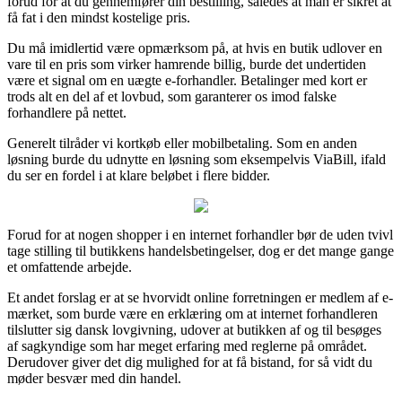
forud for at du gennemfører din bestilling, således at man er sikret at
få fat i den mindst kostelige pris.
Du må imidlertid være opmærksom på, at hvis en butik udlover en
vare til en pris som virker hamrende billig, burde det undertiden
være et signal om en uægte e-forhandler. Betalinger med kort er
trods alt en del af et lovbud, som garanterer os imod falske
forhandlere på nettet.
Generelt tilråder vi kortkøb eller mobilbetaling. Som en anden
løsning burde du udnytte en løsning som eksempelvis ViaBill, ifald
du ser en fordel i at klare beløbet i flere bidder.
Forud for at nogen shopper i en internet forhandler bør de uden tvivl
tage stilling til butikkens handelsbetingelser, dog er det mange gange
et omfattende arbejde.
Et andet forslag er at se hvorvidt online forretningen er medlem af e-
mærket, som burde være en erklæring om at internet forhandleren
tilslutter sig dansk lovgivning, udover at butikken af og til besøges
af sagkyndige som har meget erfaring med reglerne på området.
Derudover giver det dig mulighed for at få bistand, for så vidt du
møder besvær med din handel.