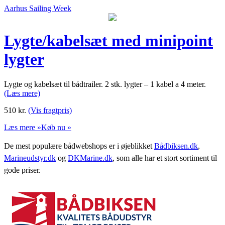
Aarhus Sailing Week
Lygte/kabelsæt med minipoint
lygter
Lygte og kabelsæt til bådtrailer. 2 stk. lygter – 1 kabel a 4 meter.
(Læs mere)
510
kr.
(Vis fragtpris)
Læs mere »
Køb nu »
De mest populære bådwebshops er i øjeblikket
Bådbiksen.dk
,
Marineudstyr.dk
og
DKMarine.dk
, som alle har et stort sortiment til
gode priser.