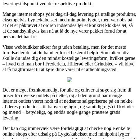
leveringstidspunkt ved det respektive produkt.
Mange internet shops yder dag-til-dag levering på utallige produkter,
eksempelvis Lygte/kabelsæt med minipoint lygter, men vær obs på
at det er påkrævet at ordren indsendes før et konkret klokkeslæt, så
at de sandsynligvis kan nå at få de nye varer pakket forud for at
personalet har fri.
Visse webbutikker sikrer fragt uden betaling, men for det meste
forudsætter det at du handler for et bestemt beløb. Som alternativ
skulle du udse dig den mindst kostelige leveringsform, hvilket gerne
– hvad end man bor i Fredericia, Hillerød eller Grindsted – vil blive
at få fragtfirmaet til at køre dine varer til et afhentningssted.
Det er meget fremkommeligt for alle og enhver at søge sig frem til
priser fra diverse outlets på nettet, og af den grund har mange
internet outlets været nødt til at nedsætte salgspriserne på en række
af deres produkter – til babyer og børn, og samtidig også til kvinder
og mænd – betydeligt, og endda nogle gange præstere gratis
levering.
Det kan dog immervæk være fordelagtigt at checke nogle enkelte
online shops efter udsalg på Lygte/kabelsæt med minipoint lygter