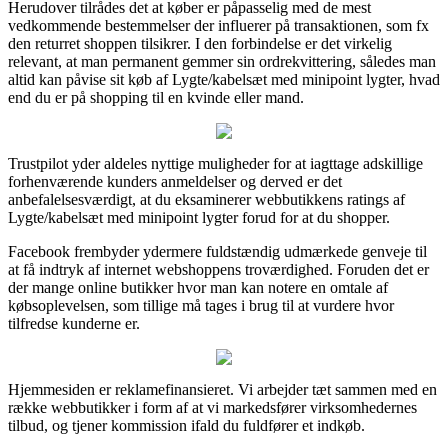
Herudover tilrådes det at køber er påpasselig med de mest
vedkommende bestemmelser der influerer på transaktionen, som fx
den returret shoppen tilsikrer. I den forbindelse er det virkelig
relevant, at man permanent gemmer sin ordrekvittering, således man
altid kan påvise sit køb af Lygte/kabelsæt med minipoint lygter, hvad
end du er på shopping til en kvinde eller mand.
Trustpilot yder aldeles nyttige muligheder for at iagttage adskillige
forhenværende kunders anmeldelser og derved er det
anbefalelsesværdigt, at du eksaminerer webbutikkens ratings af
Lygte/kabelsæt med minipoint lygter forud for at du shopper.
Facebook frembyder ydermere fuldstændig udmærkede genveje til
at få indtryk af internet webshoppens troværdighed. Foruden det er
der mange online butikker hvor man kan notere en omtale af
købsoplevelsen, som tillige må tages i brug til at vurdere hvor
tilfredse kunderne er.
Hjemmesiden er reklamefinansieret. Vi arbejder tæt sammen med en
række webbutikker i form af at vi markedsfører virksomhedernes
tilbud, og tjener kommission ifald du fuldfører et indkøb.