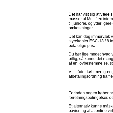
Det har vist sig at være 
masser af Multiflex inter
til juniorer, og yderlige
omkostninger.
Det kan dog immervæk væ
styrekabler ESC-18 / 8 f
betalelige pris.
Du bør lige meget hvad v
billig, så kunne det man
af en lovbestemmelse, so
Vi tilråder køb med gæng
afbetalingsordning fra f.e
Forinden nogen køber hos
forretningsbetingelser, d
Et alternativ kunne måsk
påvisning af at online v