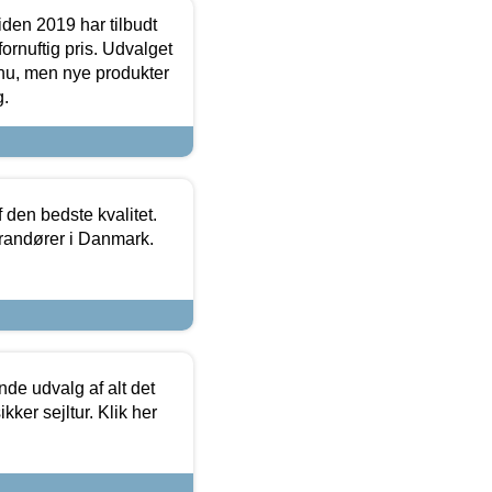
den 2019 har tilbudt
fornuftig pris. Udvalget
u, men nye produkter
g.
den bedste kvalitet.
erandører i Danmark.
de udvalg af alt det
kker sejltur. Klik her