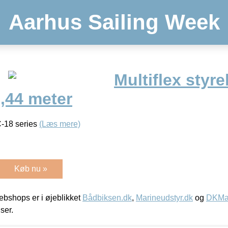
Aarhus Sailing Week
Multiflex styr
2,44 meter
C-18 series
(Læs mere)
Køb nu »
bshops er i øjeblikket
Bådbiksen.dk
,
Marineudstyr.dk
og
DKMar
iser.