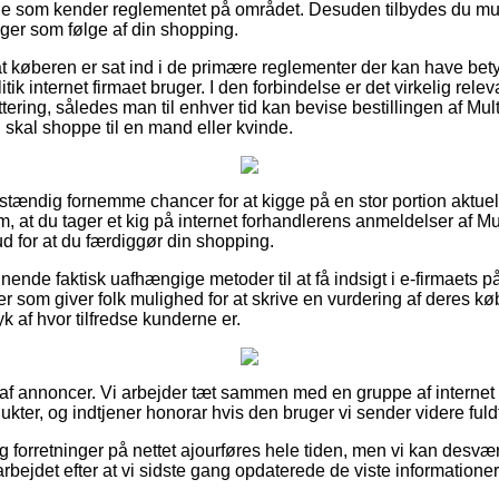
 som kender reglementet på området. Desuden tilbydes du muli
nger som følge af din shopping.
at køberen er sat ind i de primære reglementer der kan have bet
ik internet firmaet bruger. I den forbindelse er det virkelig rele
tering, således man til enhver tid kan bevise bestillingen af Mul
u skal shoppe til en mand eller kvinde.
ldstændig fornemme chancer for at kigge på en stor portion aktue
 om, at du tager et kig på internet forhandlerens anmeldelser af M
rud for at du færdiggør din shopping.
ende faktisk uafhængige metoder til at få indsigt i e-firmaets på
nger som giver folk mulighed for at skrive en vurdering af deres k
ryk af hvor tilfredse kunderne er.
 af annoncer. Vi arbejder tæt sammen med en gruppe af internet f
kter, og indtjener honorar hvis den bruger vi sender videre fuld
g forretninger på nettet ajourføres hele tiden, men vi kan desvæ
arbejdet efter at vi sidste gang opdaterede de viste informationer