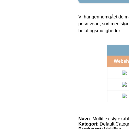
Vi har gennemgået de mes
prisniveau, sortimentstø
betalingsmuligheder.
Websh
Navn:
Multiflex styrekab
Kategori:
Default Catego