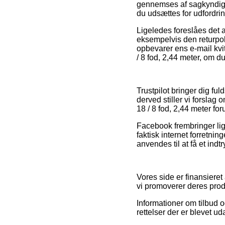
gennemses af sagkyndige
du udsættes for udfordri
Ligeledes foreslåes det 
eksempelvis den returpolit
opbevarer ens e-mail kvit
/ 8 fod, 2,44 meter, om d
Trustpilot bringer dig fu
derved stiller vi forslag
18 / 8 fod, 2,44 meter fo
Facebook frembringer lign
faktisk internet forretni
anvendes til at få et indt
Vores side er finansieret
vi promoverer deres produ
Informationer om tilbud o
rettelser der er blevet ud