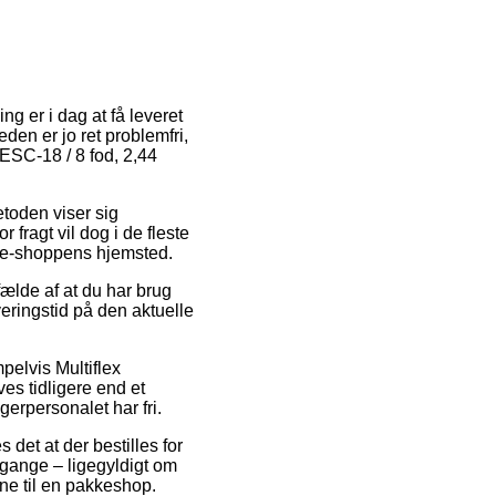
ng er i dag at få leveret
eden er jo ret problemfri,
 ESC-18 / 8 fod, 2,44
etoden viser sig
 fragt vil dog i de fleste
ær e-shoppens hjemsted.
ælde af at du har brug
veringstid på den aktuelle
elvis Multiflex
es tidligere end et
gerpersonalet har fri.
det at der bestilles for
 gange – ligegyldigt om
rne til en pakkeshop.