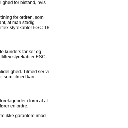
ghed for bistand, hvis
ydning for ordren, som
vant, at man stadig
tiflex styrekabler ESC-18
lle kunders tanker og
ultiflex styrekabler ESC-
lidelighed. Tilmed ser vi
øb, som tilmed kan
oretagender i form af at
fører en ordre.
rre ikke garantere imod
.