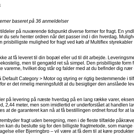
8
jerner baseret på
36
anmeldelser
tildeler på nuværende tidspunkt diverse former for fragt. En yndli
vor du selv henter ordren når det passer ind i din hverdag. Muligh
prisbilligste mulighed for fragt ved køb af Multiflex styrekabler
e at få leveret til din bopæl eller ud til dit arbejde. Leveringsm
ostelig, men til gengæld ret så simpel. Den prisbilligste form for
te varerne, hvilket dog står og falder med at du befinder dig n
Default Category > Motor og styring er rigtig bestemmende i tilf
erfor er det rimelig meningsfuldt at du besigtiger den anslåede le
r på levering på næste hverdag på en lang række varer, eksemp
d, 2,44 meter, men som imidlertid er underforstået at handlen lav
es at de garanteret kan nå at få bestillingen ordnet forud for at la
rembyder fragt uden beregning, men i de fleste tilfælde påkræves 
n kan du beslutte sig for den billigste fragtmetode, som mange
else eller Bjerringbro – vil være at få dem til at køre produkte