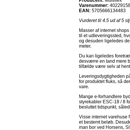
Producent:
Multiflex
Varenummer:
4022915
EAN:
5705666134483
Vurderet til
4.5
ud af 5 st
Masser af internet shops 
til et udleveringssted, h
og desuden ligeledes den 
meter.
Du kan ligeledes foretrækk
desværre en tand mere bek
tilfælde være selv at hen
Leveringsdygtigheden på 
for produktet fluks, så d
vare.
Mange e-forhandlere byde
styrekabler ESC-18 / 8 fo
besluttet tidspunkt, såled
Visse internet varehuse f
et bestemt beløb. Desude
man bor ved Horsens, Slag