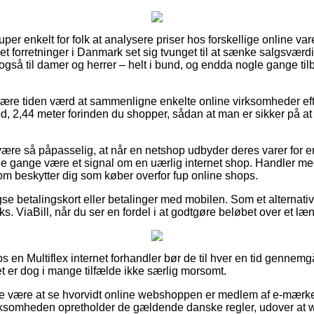
super enkelt for folk at analysere priser hos forskellige online v
net forretninger i Danmark set sig tvunget til at sænke salgsvær
re også til damer og herrer – helt i bund, og endda nogle gange ti
re tiden værd at sammenligne enkelte online virksomheder efte
od, 2,44 meter forinden du shopper, sådan at man er sikker på 
ære så påpasselig, at når en netshop udbyder deres varer for en
ge gange være et signal om en uærlig internet shop. Handler med
m beskytter dig som køber overfor fup online shops.
se betalingskort eller betalinger med mobilen. Som et alternati
ks. ViaBill, når du ser en fordel i at godtgøre beløbet over et læ
 en Multiflex internet forhandler bør de til hver en tid gennemg
et er dog i mange tilfælde ikke særlig morsomt.
e være at se hvorvidt online webshoppen er medlem af e-mærket, 
irksomheden opretholder de gældende danske regler, udover at 