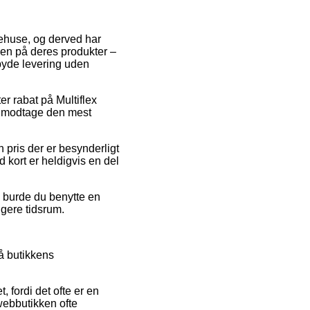
arehuse, og derved har
dien på deres produkter –
lbyde levering uden
r rabat på Multiflex
at modtage den mest
 pris der er besynderligt
 kort er heldigvis en del
v burde du benytte en
ngere tidsrum.
å butikkens
fordi det ofte er en
webbutikken ofte