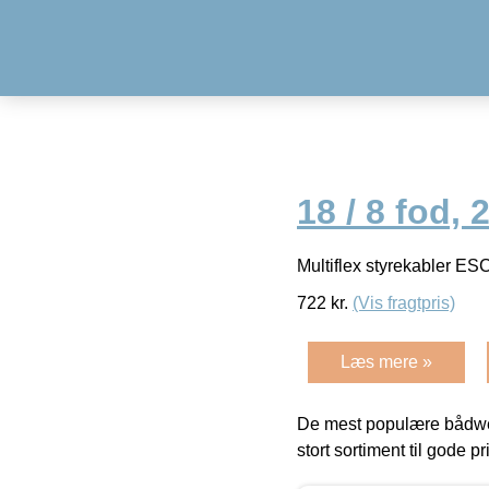
18 / 8 fod, 
Multiflex styrekabler ES
722
kr.
(Vis fragtpris)
Læs mere »
De mest populære bådwe
stort sortiment til gode pr