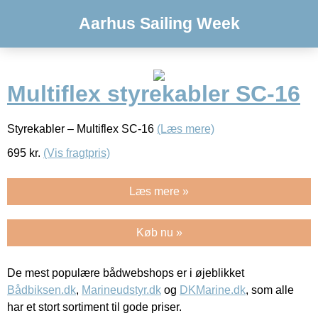
Aarhus Sailing Week
Multiflex styrekabler SC-16
Styrekabler – Multiflex SC-16
(Læs mere)
695
kr.
(Vis fragtpris)
Læs mere »
Køb nu »
De mest populære bådwebshops er i øjeblikket
Bådbiksen.dk
,
Marineudstyr.dk
og
DKMarine.dk
, som alle
har et stort sortiment til gode priser.