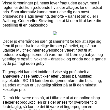
Visse forretninger på nettet lover fragt uden gebyr, men i
reglen er det kun gældende hvis der aftages for en fastsat
pris. Som alternativ kunne man udse dig den mest
prisbevidste slags levering, der ofte – uanset om du er i
Aalborg, Odder eller Støvring – er at få dem til at køre din
bestilling til en pakkeshop.
Det er jo efterhånden særligt smertefrit for folk at søge sig
frem til priser fra forskellige firmaer på nettet, og så har
utallige Multiflex internet webshops været nødt til at
reducere salgspriserne på varerne – til børn og babyer, og
yderligere også til voksne – drastisk, og endda nogle gange
byde på fragt uden gebyr.
Til gengæld kan det imidlertid vise sig profitabelt at
analysere visse netbutikker efter udsalg på Multiflex
styrekabler SC-16 forinden du gennemfører din bestilling,
således at man er usvigeligt sikker på at få den mindst
kostelige pris.
Du må blot være obs på, at i tilfælde af at en online shop
sælger et produkt til en pris der anses for overordentlig
fordelagtig, så kunne det tit være et fingerpeg om en