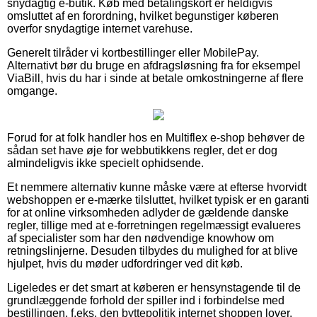
snydagtig e-butik. Køb med betalingskort er heldigvis
omsluttet af en forordning, hvilket begunstiger køberen
overfor snydagtige internet varehuse.
Generelt tilråder vi kortbestillinger eller MobilePay.
Alternativt bør du bruge en afdragsløsning fra for eksempel
ViaBill, hvis du har i sinde at betale omkostningerne af flere
omgange.
Forud for at folk handler hos en Multiflex e-shop behøver de
sådan set have øje for webbutikkens regler, det er dog
almindeligvis ikke specielt ophidsende.
Et nemmere alternativ kunne måske være at efterse hvorvidt
webshoppen er e-mærke tilsluttet, hvilket typisk er en garanti
for at online virksomheden adlyder de gældende danske
regler, tillige med at e-forretningen regelmæssigt evalueres
af specialister som har den nødvendige knowhow om
retningslinjerne. Desuden tilbydes du mulighed for at blive
hjulpet, hvis du møder udfordringer ved dit køb.
Ligeledes er det smart at køberen er hensynstagende til de
grundlæggende forhold der spiller ind i forbindelse med
bestillingen, f.eks. den byttepolitik internet shoppen lover.