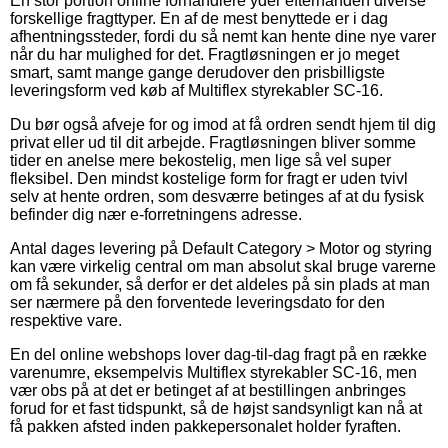
En stor portion online forhandlere yder efterhånden diverse
forskellige fragttyper. En af de mest benyttede er i dag
afhentningssteder, fordi du så nemt kan hente dine nye varer
når du har mulighed for det. Fragtløsningen er jo meget
smart, samt mange gange derudover den prisbilligste
leveringsform ved køb af Multiflex styrekabler SC-16.
Du bør også afveje for og imod at få ordren sendt hjem til dig
privat eller ud til dit arbejde. Fragtløsningen bliver somme
tider en anelse mere bekostelig, men lige så vel super
fleksibel. Den mindst kostelige form for fragt er uden tvivl
selv at hente ordren, som desværre betinges af at du fysisk
befinder dig nær e-forretningens adresse.
Antal dages levering på Default Category > Motor og styring
kan være virkelig central om man absolut skal bruge varerne
om få sekunder, så derfor er det aldeles på sin plads at man
ser nærmere på den forventede leveringsdato for den
respektive vare.
En del online webshops lover dag-til-dag fragt på en række
varenumre, eksempelvis Multiflex styrekabler SC-16, men
vær obs på at det er betinget af at bestillingen anbringes
forud for et fast tidspunkt, så de højst sandsynligt kan nå at
få pakken afsted inden pakkepersonalet holder fyraften.