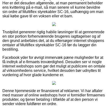
Her er det desuden afgørende, at man permanent beholder
ens kvittering på e-mail, så man senere vil kunne bevidne
sin ordre af Multiflex styrekabler SC-16, uafhængig om man
skal købe gave til en voksen eller et barn.
Trustpilot genererer rigtig habile løsninger til at gennemrode
en stor portion forhenværende brugeres iagttagelser og af
den grund anbefales det, at du eftersøger internet shoppens
omtaler af Multiflex styrekabler SC-16 før du lægger din
bestilling.
Facebook yder for øvrigt immervæk pæne muligheder for at
få indtryk af e-firmaets troværdighed. Desuden ser vi nogle
internet webshops som gør det muligt at publicere en omtale
af virksomhedens service, hvilket desuden bør udnyttes til
vurdering af hvor glade kunderne er.
Denne hjemmeside er finansieret af reklamer. Vi har aftaler
med masser af online webshops hvor vi formidler firmaernes
produkter, og tjener betaling i tilfælde af at den person vi
sender videre fuldfører en ordre.