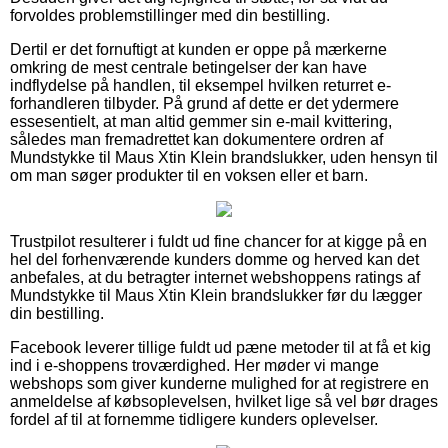
forvoldes problemstillinger med din bestilling.
Dertil er det fornuftigt at kunden er oppe på mærkerne
omkring de mest centrale betingelser der kan have
indflydelse på handlen, til eksempel hvilken returret e-
forhandleren tilbyder. På grund af dette er det ydermere
essesentielt, at man altid gemmer sin e-mail kvittering,
således man fremadrettet kan dokumentere ordren af
Mundstykke til Maus Xtin Klein brandslukker, uden hensyn til
om man søger produkter til en voksen eller et barn.
Trustpilot resulterer i fuldt ud fine chancer for at kigge på en
hel del forhenværende kunders domme og herved kan det
anbefales, at du betragter internet webshoppens ratings af
Mundstykke til Maus Xtin Klein brandslukker før du lægger
din bestilling.
Facebook leverer tillige fuldt ud pæne metoder til at få et kig
ind i e-shoppens troværdighed. Her møder vi mange
webshops som giver kunderne mulighed for at registrere en
anmeldelse af købsoplevelsen, hvilket lige så vel bør drages
fordel af til at fornemme tidligere kunders oplevelser.