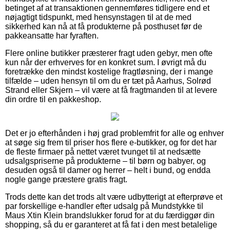
betinget af at transaktionen gennemføres tidligere end et
nøjagtigt tidspunkt, med hensynstagen til at de med
sikkerhed kan nå at få produkterne på posthuset før de
pakkeansatte har fyraften.
Flere online butikker præsterer fragt uden gebyr, men ofte
kun når der erhverves for en konkret sum. I øvrigt må du
foretrække den mindst kostelige fragtløsning, der i mange
tilfælde – uden hensyn til om du er tæt på Aarhus, Solrød
Strand eller Skjern – vil være at få fragtmanden til at levere
din ordre til en pakkeshop.
Det er jo efterhånden i høj grad problemfrit for alle og enhver
at søge sig frem til priser hos flere e-butikker, og for det har
de fleste firmaer på nettet været tvunget til at nedsætte
udsalgspriserne på produkterne – til børn og babyer, og
desuden også til damer og herrer – helt i bund, og endda
nogle gange præstere gratis fragt.
Trods dette kan det trods alt være udbytterigt at efterprøve et
par forskellige e-handler efter udsalg på Mundstykke til
Maus Xtin Klein brandslukker forud for at du færdiggør din
shopping, så du er garanteret at få fat i den mest betalelige