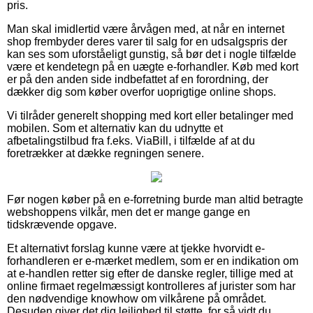
pris.
Man skal imidlertid være årvågen med, at når en internet
shop frembyder deres varer til salg for en udsalgspris der
kan ses som uforståeligt gunstig, så bør det i nogle tilfælde
være et kendetegn på en uægte e-forhandler. Køb med kort
er på den anden side indbefattet af en forordning, der
dækker dig som køber overfor uoprigtige online shops.
Vi tilråder generelt shopping med kort eller betalinger med
mobilen. Som et alternativ kan du udnytte et
afbetalingstilbud fra f.eks. ViaBill, i tilfælde af at du
foretrækker at dække regningen senere.
Før nogen køber på en e-forretning burde man altid betragte
webshoppens vilkår, men det er mange gange en
tidskrævende opgave.
Et alternativt forslag kunne være at tjekke hvorvidt e-
forhandleren er e-mærket medlem, som er en indikation om
at e-handlen retter sig efter de danske regler, tillige med at
online firmaet regelmæssigt kontrolleres af jurister som har
den nødvendige knowhow om vilkårene på området.
Desuden giver det dig lejlighed til støtte, for så vidt du