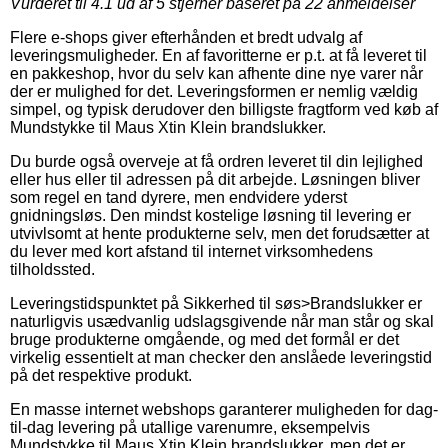
Vurderet til
4.1
ud af 5 stjerner baseret på
22
anmeldelser
Flere e-shops giver efterhånden et bredt udvalg af
leveringsmuligheder. En af favoritterne er p.t. at få leveret til
en pakkeshop, hvor du selv kan afhente dine nye varer når
der er mulighed for det. Leveringsformen er nemlig vældig
simpel, og typisk derudover den billigste fragtform ved køb af
Mundstykke til Maus Xtin Klein brandslukker.
Du burde også overveje at få ordren leveret til din lejlighed
eller hus eller til adressen på dit arbejde. Løsningen bliver
som regel en tand dyrere, men endvidere yderst
gnidningsløs. Den mindst kostelige løsning til levering er
utvivlsomt at hente produkterne selv, men det forudsætter at
du lever med kort afstand til internet virksomhedens
tilholdssted.
Leveringstidspunktet på Sikkerhed til søs>Brandslukker er
naturligvis usædvanlig udslagsgivende når man står og skal
bruge produkterne omgående, og med det formål er det
virkelig essentielt at man checker den anslåede leveringstid
på det respektive produkt.
En masse internet webshops garanterer muligheden for dag-
til-dag levering på utallige varenumre, eksempelvis
Mundstykke til Maus Xtin Klein brandslukker, men det er