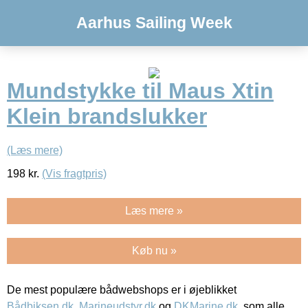
Aarhus Sailing Week
Mundstykke til Maus Xtin
Klein brandslukker
(Læs mere)
198
kr.
(Vis fragtpris)
Læs mere »
Køb nu »
De mest populære bådwebshops er i øjeblikket
Bådbiksen.dk
,
Marineudstyr.dk
og
DKMarine.dk
, som alle