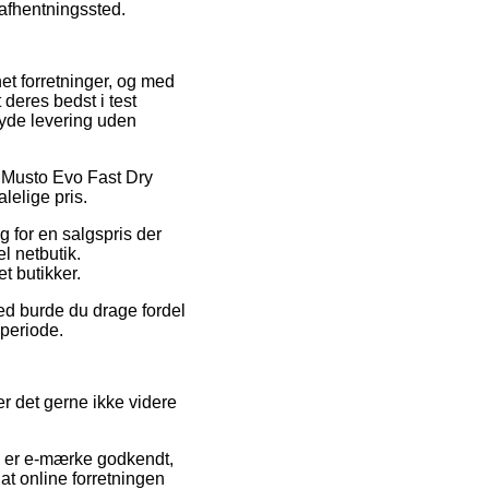
t afhentningssted.
net forretninger, og med
 deres bedst i test
lbyde levering uden
å Musto Evo Fast Dry
lelige pris.
lg for en salgspris der
l netbutik.
t butikker.
ed burde du drage fordel
 periode.
 er det gerne ikke videre
n er e-mærke godkendt,
 at online forretningen