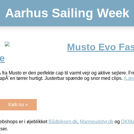
Aarhus Sailing Week
Musto Evo Fas
e
a Musto er den perfekte cap til varmt vejr og aktive sejlere. Fr
capÂ´en tørrer hurtigt. Justerbar spænde og snor med clips.
(Læs
Køb nu »
bshops er i øjeblikket
Bådbiksen.dk
,
Marineudstyr.dk
og
DKMar
iser.