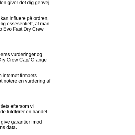
n giver det dig genvej
kan influere på ordren,
lig essesentielt, at man
sto Evo Fast Dry Crew
øberes vurderinger og
st Dry Crew Cap/ Orange
internet firmaets
t notere en vurdering af
lets eftersom vi
de fuldfører en handel.
 give garantier imod
ns data.