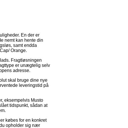
muligheder. En der er
åde nemt kan hente din
ngsløs, samt endda
 Cap/ Orange.
splads. Fragtløsningen
agttype er unægtelig selv
hoppens adresse.
olut skal bruge dine nye
forventede leveringstid på
ter, eksempelvis Musto
lået tidspunkt, sådan at
em.
der købes for en konkret
 du opholder sig nær