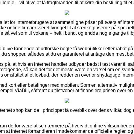
leleje – vil blive at få fragtmanden til at køre din bestilling til e
ra let for internetbrugere at sammenligne priser på tværs af inter
ke online firmaer været tvunget til at sænke priserne på specielt
 lige så vel som til voksne – helt i bund, og endda nogle gange ti
id blive lønnende at udforske nogle få webbutikker efter rabat p
u shopper, således at du er garanteret at antage den mest beta
 på, at hvis en internet handler udbyder bedst i test varer til sa
mragende, så kan det for det meste være en varsel om en svinde
is omsluttet af et lovbud, der redder en overfor snydagtige interne
 med kort eller betalinger med mobilen. Som en alternativ muligh
empel ViaBill, såfremt du tilstræber at finansiere prisen over en
internet shop kan de i princippet få overblik over dens vilkår, dog
an derfor være at se nærmere på hvorvidt online virksomhede
g om at internet forhandleren imødekommer de officielle regler, og