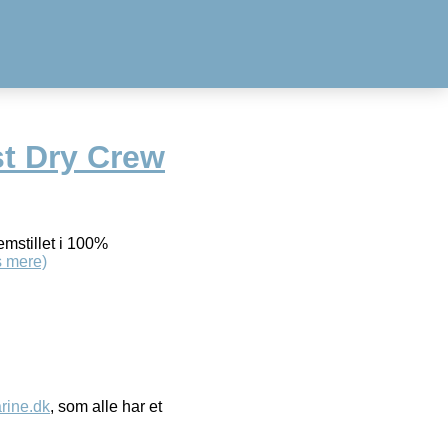
t Dry Crew
emstillet i 100%
 mere)
ine.dk
, som alle har et