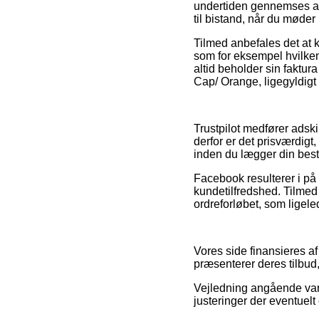
undertiden gennemses af
til bistand, når du møder
Tilmed anbefales det at 
som for eksempel hvilken 
altid beholder sin faktu
Cap/ Orange, ligegyldigt 
Trustpilot medfører adski
derfor er det prisværdigt
inden du lægger din besti
Facebook resulterer i på
kundetilfredshed. Tilmed
ordreforløbet, som ligel
Vores side finansieres a
præsenterer deres tilbud
Vejledning angående vare
justeringer der eventuel