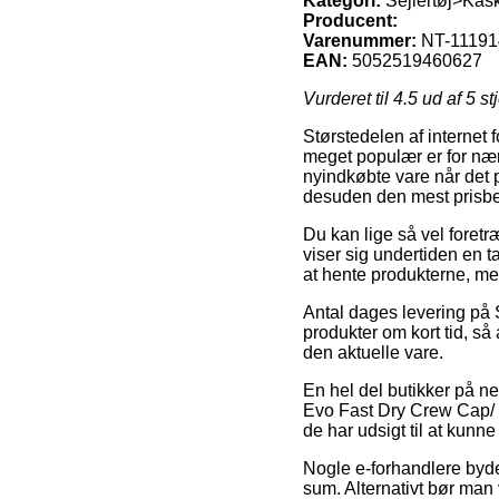
Kategori:
Sejlertøj>Kask
Producent:
Varenummer:
NT-11191
EAN:
5052519460627
Vurderet til
4.5
ud af 5 st
Størstedelen af internet 
meget populær er for nær
nyindkøbte vare når det 
desuden den mest prisbe
Du kan lige så vel foretræ
viser sig undertiden en t
at hente produkterne, men
Antal dages levering på 
produkter om kort tid, så 
den aktuelle vare.
En hel del butikker på n
Evo Fast Dry Crew Cap/ Or
de har udsigt til at kunn
Nogle e-forhandlere byder
sum. Alternativt bør man