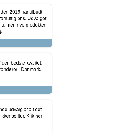
den 2019 har tilbudt
fornuftig pris. Udvalget
u, men nye produkter
g.
den bedste kvalitet.
erandører i Danmark.
de udvalg af alt det
kker sejltur. Klik her