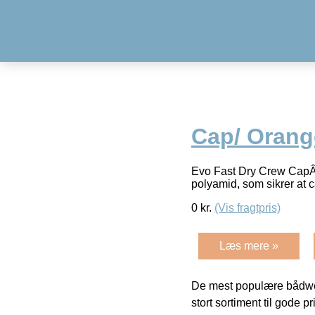
Cap/ Orang
Evo Fast Dry Crew CapÂ fr
polyamid, som sikrer at 
0
kr.
(Vis fragtpris)
Læs mere »
De mest populære bådwe
stort sortiment til gode pr