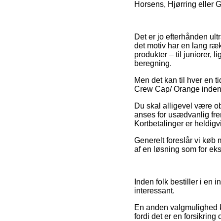
Horsens, Hjørring eller Gil
Det er jo efterhånden ult
det motiv har en lang ræk
produkter – til juniorer,
beregning.
Men det kan til hver en t
Crew Cap/ Orange inden d
Du skal alligevel være obs
anses for usædvanlig fre
Kortbetalinger er heldigv
Generelt foreslår vi køb
af en løsning som for eks
Inden folk bestiller i en 
interessant.
En anden valgmulighed k
fordi det er en forsikrin