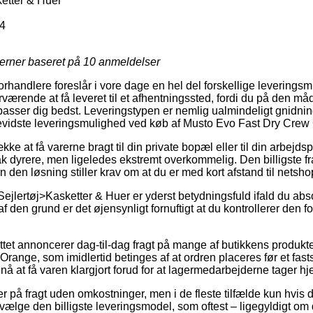
etter & Huer
4
jerner baseret på
10
anmeldelser
forhandlere foreslår i vore dage en hel del forskellige leverings
værende at få leveret til et afhentningssted, fordi du på den m
passer dig bedst. Leveringstypen er nemlig ualmindeligt gnidni
vidste leveringsmulighed ved køb af Musto Evo Fast Dry Crew
kke at få varerne bragt til din private bopæl eller til din arbejd
ak dyrere, men ligeledes ekstremt overkommelig. Den billigste fr
 den løsning stiller krav om at du er med kort afstand til nets
Sejlertøj>Kasketter & Huer er yderst betydningsfuld ifald du abs
af den grund er det øjensynligt fornuftigt at du kontrollerer den 
ettet annoncerer dag-til-dag fragt på mange af butikkens produk
ange, som imidlertid betinges af at ordren placeres før et fasts
e nå at få varen klargjort forud for at lagermedarbejderne tager hj
 på fragt uden omkostninger, men i de fleste tilfælde kun hvis 
 vælge den billigste leveringsmodel, som oftest – ligegyldigt om