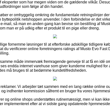
 eksperter som har megen viden om de gældende vilkår. Desude
 udfordringer som følge af din handel.
køber er omhyggelig omkring de fundamentale retningslinjer der 
byttepolitik netshoppen anvender. I den forbindelse er det virke
ra e-mail, så man en anden gang kan bevise sin bestilling af Mu
om man er på udkig efter et produkt til en pige eller dreng.
llige fornemme løsninger til at efterforske adskillige tidligere k
, at du verificerer online forretningens ratings af Musto Evo Fa
lling.
 samme måde immervæk fremragende genveje til at få en idé om 
 ses endda internet varehuse som giver kunderne mulighed for a
edes må bruges til at bedømme kundetilfredsheden.
f reklamer. Vi arbejder tæt sammen med en lang række online out
, og indhenter kommission såfremt en bruger fra vores hjemmesi
r og online shops understøttes rutinemæssigt, men vi kan ikke
t er implementeret efter at vi sidste gang opdaterede hjemmeside