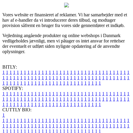
Vores website er finansieret af reklamer. Vi har samarbejder med et
hav af e-handler da vi introducerer deres tilbud, og modtager
provision såfremt en bruger fra vores side gennemfører et indkøb.
Vejledning angående produkter og online webshops i Danmark
vedligeholdes jævnligt, men vi påtager os intet ansvar for rettelser
der eventuelt er udført siden nyligste opdatering af de anvendte
oplysninger.
BITLY:
1
1
1
1
1
1
1
1
1
1
1
1
1
1
1
1
1
1
1
1
1
1
1
1
1
1
1
1
1
1
1
1
1
1
1
1
1
1
1
1
1
1
1
1
1
1
1
1
1
1
1
1
1
1
1
1
1
1
1
1
1
1
1
1
1
1
1
1
1
1
1
1
1
1
1
1
1
1
1
1
1
1
1
1
1
1
1
1
1
1
1
1
1
1
1
1
1
1
1
1
SPOTIFY:
1
1
1
1
1
1
1
1
1
1
1
1
1
1
1
1
1
1
1
1
1
1
1
1
1
1
1
1
1
1
1
1
1
1
1
1
1
1
1
1
1
1
1
1
1
1
1
1
1
1
1
1
1
1
1
1
1
1
1
1
1
1
1
1
1
1
1
1
1
1
1
1
1
1
1
1
1
1
1
1
1
1
1
1
1
1
1
1
1
1
1
1
1
1
1
1
1
1
1
1
CUTTLY BIO:
1
1
1
1
1
1
1
1
1
1
1
1
1
1
1
1
1
1
1
1
1
1
1
1
1
1
1
1
1
1
1
1
1
1
1
1
1
1
1
1
1
1
1
1
1
1
1
1
1
1
1
1
1
1
1
1
1
1
1
1
1
1
1
1
1
1
1
1
1
1
1
1
1
1
1
1
1
1
1
1
1
1
1
1
1
1
1
1
1
1
1
1
1
1
1
1
1
1
1
1
1