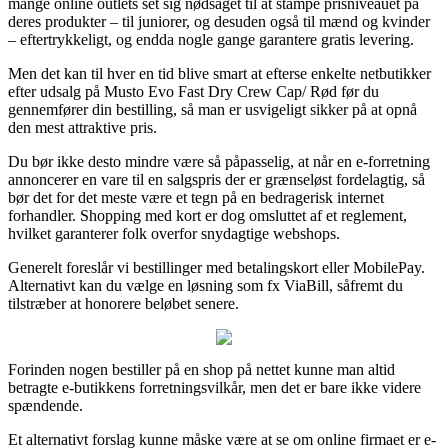
mange online outlets set sig nødsaget til at stampe prisniveauet på
deres produkter – til juniorer, og desuden også til mænd og kvinder
– eftertrykkeligt, og endda nogle gange garantere gratis levering.
Men det kan til hver en tid blive smart at efterse enkelte netbutikker
efter udsalg på Musto Evo Fast Dry Crew Cap/ Rød før du
gennemfører din bestilling, så man er usvigeligt sikker på at opnå
den mest attraktive pris.
Du bør ikke desto mindre være så påpasselig, at når en e-forretning
annoncerer en vare til en salgspris der er grænseløst fordelagtig, så
bør det for det meste være et tegn på en bedragerisk internet
forhandler. Shopping med kort er dog omsluttet af et reglement,
hvilket garanterer folk overfor snydagtige webshops.
Generelt foreslår vi bestillinger med betalingskort eller MobilePay.
Alternativt kan du vælge en løsning som fx ViaBill, såfremt du
tilstræber at honorere beløbet senere.
Forinden nogen bestiller på en shop på nettet kunne man altid
betragte e-butikkens forretningsvilkår, men det er bare ikke videre
spændende.
Et alternativt forslag kunne måske være at se om online firmaet er e-