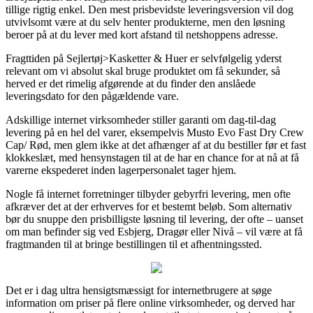
tillige rigtig enkel. Den mest prisbevidste leveringsversion vil dog
utvivlsomt være at du selv henter produkterne, men den løsning
beroer på at du lever med kort afstand til netshoppens adresse.
Fragttiden på Sejlertøj>Kasketter & Huer er selvfølgelig yderst
relevant om vi absolut skal bruge produktet om få sekunder, så
herved er det rimelig afgørende at du finder den anslåede
leveringsdato for den pågældende vare.
Adskillige internet virksomheder stiller garanti om dag-til-dag
levering på en hel del varer, eksempelvis Musto Evo Fast Dry Crew
Cap/ Rød, men glem ikke at det afhænger af at du bestiller før et fast
klokkeslæt, med hensynstagen til at de har en chance for at nå at få
varerne ekspederet inden lagerpersonalet tager hjem.
Nogle få internet forretninger tilbyder gebyrfri levering, men ofte
afkræver det at der erhverves for et bestemt beløb. Som alternativ
bør du snuppe den prisbilligste løsning til levering, der ofte – uanset
om man befinder sig ved Esbjerg, Dragør eller Nivå – vil være at få
fragtmanden til at bringe bestillingen til et afhentningssted.
Det er i dag ultra hensigtsmæssigt for internetbrugere at søge
information om priser på flere online virksomheder, og derved har