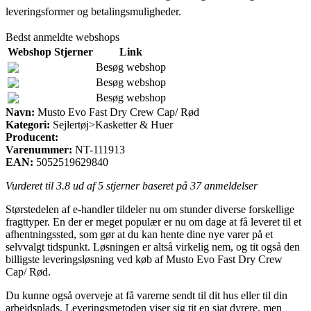
leveringsformer og betalingsmuligheder.
Bedst anmeldte webshops
Webshop
Stjerner
Link
Besøg webshop
Besøg webshop
Besøg webshop
Navn:
Musto Evo Fast Dry Crew Cap/ Rød
Kategori:
Sejlertøj>Kasketter & Huer
Producent:
Varenummer:
NT-111913
EAN:
5052519629840
Vurderet til
3.8
ud af 5 stjerner baseret på
37
anmeldelser
Størstedelen af e-handler tildeler nu om stunder diverse forskellige
fragttyper. En der er meget populær er nu om dage at få leveret til et
afhentningssted, som gør at du kan hente dine nye varer på et
selvvalgt tidspunkt. Løsningen er altså virkelig nem, og tit også den
billigste leveringsløsning ved køb af Musto Evo Fast Dry Crew
Cap/ Rød.
Du kunne også overveje at få varerne sendt til dit hus eller til din
arbejdsplads. Leveringsmetoden viser sig tit en sjat dyrere, men