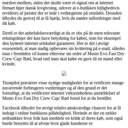
mærket medlem, siden det skulle være et signal om at internet
firmaet føjer dansk lovgivning, udover at e-butikken lejlighedsvis
revideres af jurister der er inde i vedtægterne på området. Desuden
tilbydes du genvej til at få hjælp, hvis du møder udfordringer med
dit køb.
Dertil er det anbefalelsesværdigt at du er obs på de mest relevante
retningslinjer der kan have betydning for købet, som for eksempel
den bytteret internet selskabet garanterer. Her er det i øvrigt
essesentielt, at man stadig opbevarer sin kvittering på e-mail, således
man i fremtiden vil kunne eftervise sin ordre af Musto Evo Fast Dry
Crew Cap/ Rød, hvad end man skal købe en gave til en mand eller
kvinde.
Trustpilot præsterer visse nyttige muligheder for at verificere mange
nuværende forbrugeres vurderinger og af den grund er det
fornuftigt, at du verificerer internet virksomhedens anmeldelser af
Musto Evo Fast Dry Crew Cap/ Rød forud for at du bestiller.
Facebook tilbyder for øvrigt relativt ønskværdige chancer for at få
indsigt i online butikkens pålidelighed. Herinde er der en række
netbutikker hvor folk kan meddele en kritik af deres køb, som også
burde benyttes til at afveje hvor glade kunderne er.