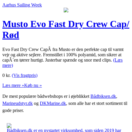
Aarhus Sailing Week
Musto Evo Fast Dry Crew Cap/
Rød
Evo Fast Dry Crew CapÂ fra Musto er den perfekte cap til varmt
vejr og aktive sejlere. Fremstillet i 100% polyamid, som sikrer at
capÂ´en tørrer hurtigt. Justerbar spænde og snor med clips.
(Læs
mere)
0
kr.
(Vis fragtpris)
Læs mere »
Køb nu »
De mest populære bådwebshops er i øjeblikket
Bådbiksen.dk
,
Marineudstyr.dk
og
DKMarine.dk
, som alle har et stort sortiment til
gode priser.
Bådbiksen.dk er en nystartet virksomhed, som siden 2019 har