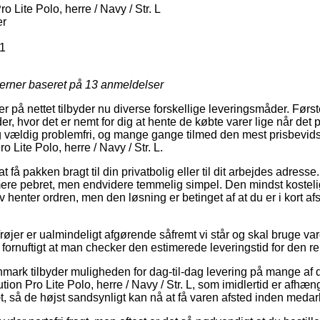
 Lite Polo, herre / Navy / Str. L
er
1
jerner baseret på
13
anmeldelser
er på nettet tilbyder nu diverse forskellige leveringsmåder. Før
, hvor det er nemt for dig at hente de købte varer lige når det 
 vældig problemfri, og mange gange tilmed den mest prisbevids
 Lite Polo, herre / Navy / Str. L.
få pakken bragt til din privatbolig eller til dit arbejdes adresse
 mere pebret, men endvidere temmelig simpel. Den mindst kosteli
v henter ordren, men den løsning er betinget af at du er i kort a
røjer er ualmindeligt afgørende såfremt vi står og skal bruge v
fornuftigt at man checker den estimerede leveringstid for den re
mark tilbyder muligheden for dag-til-dag levering på mange af
on Pro Lite Polo, herre / Navy / Str. L, som imidlertid er afhæng
t, så de højst sandsynligt kan nå at få varen afsted inden medarb