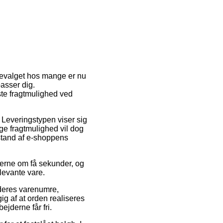
stevalget hos mange er nu
passer dig.
te fragtmulighed ved
. Leveringstypen viser sig
ge fragtmulighed vil dog
fstand af e-shoppens
arerne om få sekunder, og
levante vare.
 deres varenumre,
ig af at orden realiseres
ejderne får fri.