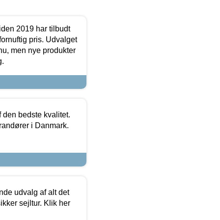
den 2019 har tilbudt
fornuftig pris. Udvalget
u, men nye produkter
g.
den bedste kvalitet.
erandører i Danmark.
de udvalg af alt det
kker sejltur. Klik her