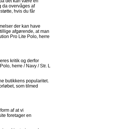
, da det kan være en
og da overvåges af
tøtte, hvis du får
mmelser der kan have
tillige afgørende, at man
ution Pro Lite Polo, herre
res kritik og derfor
olo, herre / Navy / Str. L
ne butikkens popularitet.
orløbet, som tilmed
orm af at vi
ite foretager en