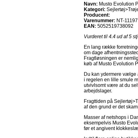
Navn:
Musto Evolution Pro
Kategori:
Sejlertøj>Trøj
Producent:
Varenummer:
NT-11197
EAN:
5052519738092
Vurderet til
4.4
ud af 5 st
En lang række forretning
om dage afhentningssteder
Fragtløsningen er nemlig
køb af Musto Evolution Pro
Du kan ydermere vælge at 
i regelen en lille smule
utvivlsomt være at du sel
arbejdslager.
Fragttiden på Sejlertøj>T
af den grund er det skam 
Masser af netshops i Dan
eksempelvis Musto Evoluti
før et angivent klokkeslæ