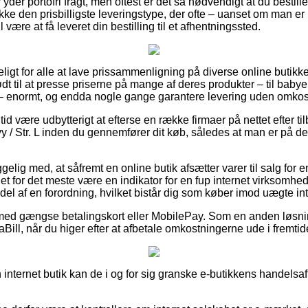
r yder portofri fragt, men oftest er det så nødvendigt at du bestiller
kke den prisbilligste leveringstype, der ofte – uanset om man 
l være at få leveret din bestilling til et afhentningssted.
ligt for alle at lave prissammenligning på diverse online butikke
ødt til at presse priserne på mange af deres produkter – til baby
 – enormt, og endda nogle gange garantere levering uden omkos
 tid være udbytterigt at efterse en række firmaer på nettet efter 
vy / Str. L inden du gennemfører dit køb, således at man er på d
ig med, at såfremt en online butik afsætter varer til salg for e
det for det meste være en indikator for en fup internet virksomh
el af en forordning, hvilket bistår dig som køber imod uægte int
 med gængse betalingskort eller MobilePay. Som en anden løsni
iaBill, når du higer efter at afbetale omkostningerne ude i fremtid
 internet butik kan de i og for sig granske e-butikkens handelsaft