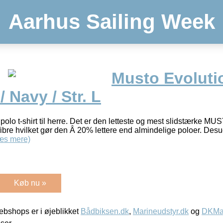
Aarhus Sailing Week
Musto Evolutio
/ Navy / Str. L
polo t-shirt til herre. Det er den letteste og mest slidstærke MUST
fibre hvilket gør den Â 20% lettere end almindelige poloer. Desu
æs mere)
Køb nu »
bshops er i øjeblikket
Bådbiksen.dk
,
Marineudstyr.dk
og
DKMar