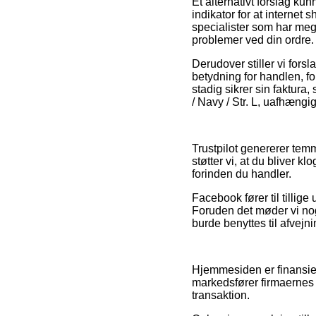
Et alternativt forslag ku
indikator for at internet
specialister som har mege
problemer ved din ordre.
Derudover stiller vi for
betydning for handlen, fo
stadig sikrer sin faktura
/ Navy / Str. L, uafhængi
Trustpilot genererer temm
støtter vi, at du bliver k
forinden du handler.
Facebook fører til tillig
Foruden det møder vi nog
burde benyttes til afvejni
Hjemmesiden er finansiere
markedsfører firmaernes 
transaktion.