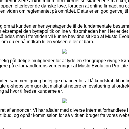
nne derfor være at kontrollere om internet selskabet er e-mærket
 shoppen efterlever de danske love, foruden at online firmaet nu 
n viden om reglementet på området. Dette er en god genvej til s
slag om at kunden er hensynstagende til de fundamentale beste
r eksempel den byttepolitik online virksomheden har. Her er det 
, således man i fremtiden vil kunne bevidne sit køb af Musto Evol
g om du er på indkøb til en voksen eller et barn.
elig pålidelige muligheder for at tyde en stor gruppe øvrige købe
logere på e-forhandlerens vurderinger af Musto Evolution Pro Lite P
e uden sammenligning belejlige chancer for at få kendskab til onli
le e-shops som gør det muligt at notere en evaluering af ordref
ng af hvor tilfredse kunderne er.
t af annoncer. Vi har aftaler med diverse internet forhandlere i f
tilbud, og opnår kommission for så vidt en bruger fra vores webs