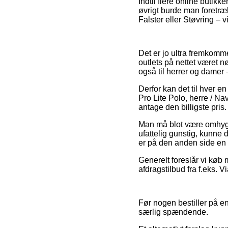
Indtil flere online butikke
øvrigt burde man foretræ
Falster eller Støvring – vi
Det er jo ultra fremkomme
outlets på nettet været n
også til herrer og damer
Derfor kan det til hver en
Pro Lite Polo, herre / Na
antage den billigste pris.
Man må blot være omhyggel
ufattelig gunstig, kunne 
er på den anden side en d
Generelt foreslår vi køb
afdragstilbud fra f.eks. V
Før nogen bestiller på en
særlig spændende.