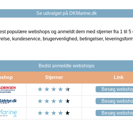
Se udvalget på DKMarine.dk
t populære webshops og anmeldt dem med stjerner fra 1 til 5 ud
rrelse, kundeservice, brugervenlighed, betingelser, leveringsfor
Bedst anmeldte webshops
bshop
Stjerner
Link
Besøg websh
Besøg websh
Besøg websh