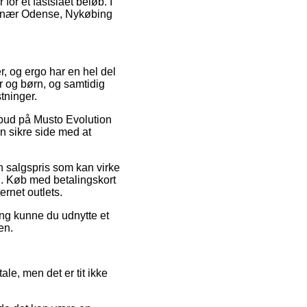
 for et fastslået beløb. I
er nær Odense, Nykøbing
r, og ergo har en hel del
er og børn, og samtidig
tninger.
tilbud på Musto Evolution
en sikre side med at
n salgspris som kan virke
ed. Køb med betalingskort
ernet outlets.
ng kunne du udnytte et
en.
ale, men det er tit ikke