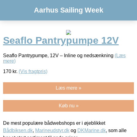
Aarhus Sailing Week
Seaflo Pantrypumpe 12V
Seaflo Pantrypumpe, 12V – Inline og nedsænkning
(Læs
mere)
170
kr.
(Vis fragtpris)
Læs mere »
Køb nu »
De mest populære bådwebshops er i øjeblikket
Bådbiksen.dk
,
Marineudstyr.dk
og
DKMarine.dk
, som alle