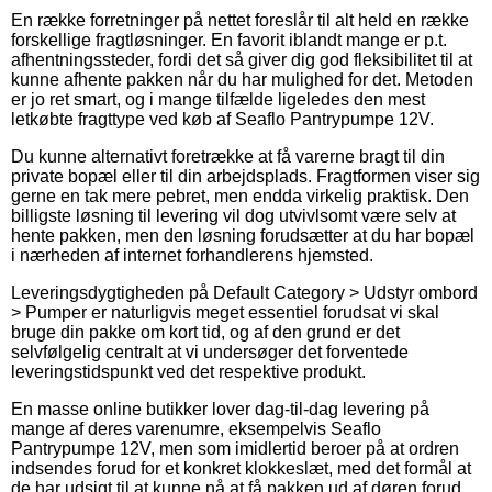
En række forretninger på nettet foreslår til alt held en række
forskellige fragtløsninger. En favorit iblandt mange er p.t.
afhentningssteder, fordi det så giver dig god fleksibilitet til at
kunne afhente pakken når du har mulighed for det. Metoden
er jo ret smart, og i mange tilfælde ligeledes den mest
letkøbte fragttype ved køb af Seaflo Pantrypumpe 12V.
Du kunne alternativt foretrække at få varerne bragt til din
private bopæl eller til din arbejdsplads. Fragtformen viser sig
gerne en tak mere pebret, men endda virkelig praktisk. Den
billigste løsning til levering vil dog utvivlsomt være selv at
hente pakken, men den løsning forudsætter at du har bopæl
i nærheden af internet forhandlerens hjemsted.
Leveringsdygtigheden på Default Category > Udstyr ombord
> Pumper er naturligvis meget essentiel forudsat vi skal
bruge din pakke om kort tid, og af den grund er det
selvfølgelig centralt at vi undersøger det forventede
leveringstidspunkt ved det respektive produkt.
En masse online butikker lover dag-til-dag levering på
mange af deres varenumre, eksempelvis Seaflo
Pantrypumpe 12V, men som imidlertid beroer på at ordren
indsendes forud for et konkret klokkeslæt, med det formål at
de har udsigt til at kunne nå at få pakken ud af døren forud