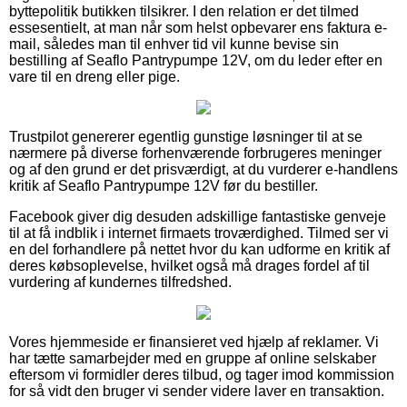
byttepolitik butikken tilsikrer. I den relation er det tilmed
essesentielt, at man når som helst opbevarer ens faktura e-
mail, således man til enhver tid vil kunne bevise sin
bestilling af Seaflo Pantrypumpe 12V, om du leder efter en
vare til en dreng eller pige.
Trustpilot genererer egentlig gunstige løsninger til at se
nærmere på diverse forhenværende forbrugeres meninger
og af den grund er det prisværdigt, at du vurderer e-handlens
kritik af Seaflo Pantrypumpe 12V før du bestiller.
Facebook giver dig desuden adskillige fantastiske genveje
til at få indblik i internet firmaets troværdighed. Tilmed ser vi
en del forhandlere på nettet hvor du kan udforme en kritik af
deres købsoplevelse, hvilket også må drages fordel af til
vurdering af kundernes tilfredshed.
Vores hjemmeside er finansieret ved hjælp af reklamer. Vi
har tætte samarbejder med en gruppe af online selskaber
eftersom vi formidler deres tilbud, og tager imod kommission
for så vidt den bruger vi sender videre laver en transaktion.