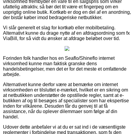
virksomhed frembyder en vare til en salgspris som virker
ufattelig attraktiv, så bør det tit være et fingerpeg om en
uoprigtig online butik. Kortkøb er dog en del af en anordning,
der bistår køber imod bedrageriske netbutikker.
Vi slår generelt et slag for kortkøb eller mobilbetaling.
Alternativt kunne du drage nytte af en afdragsordning som fx
ViaBill, for så vidt du ønsker at afdrage beløbet over tid.
Forinden folk handler hos en Seaflo/Shineflo internet
virksomhed kunne man faktisk granske dens
handelsbetingelser, men det er for det meste et omfattende
arbejde.
Alternativet kunne derfor være at bemærke om internet
virksomheden er tilsluttet e-mærket, hvilket er en sikring om
at netbutikken understøtter de opstillede regler, samt at e-
butikken af og til besøges af specialister som har ekspertise
inden for vilkårene. Desuden får du genvej til at få
assistance, når du oplever dilemmaer som følge af din
handel.
Udover dette anbefaler vi at du er sat ind i de væsentligste
reglementer i forbindelse med transaktionen, som fx den