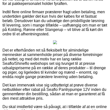
for at pakkepersonalet holder fyraften.
Indtil flere online firmaer præsterer fragt uden betaling, men
undertiden gælder det kun hvis der købes for et fastsat
beløb. Derudover kan du udvælge den prisbilligste løsning
til levering, som i mange tilfælde – uafhængig om man er tæt
på Kolding, Rønne eller Slangerup – vil blive at få kørt din
ordre til et afhentningssted.
Det er efterhånden ret så fleksibelt for almindelige
mennesker at sammenholde priser på diverse forretninger
på nettet, og med det motiv har en lang række
Seaflo/Shineflo webshops set sig tvunget til at presse
udsalgspriserne på en række af deres produkter – til drenge
og piger, og ligeledes til kvinder og mænd – enormt, og
endda nogle gange præstere levering uden betaling.
Det kan immervæk vise sig udbytterigt at prøve diverse
netbutikker efter rabat på Seaflo Pantrypumpe 12V inden du
gennemfører din bestilling, sådan at man er garanteret at få
den mest attraktive pris.
Du skal imidlertid være så påvagt, at i tilfælde af at en online