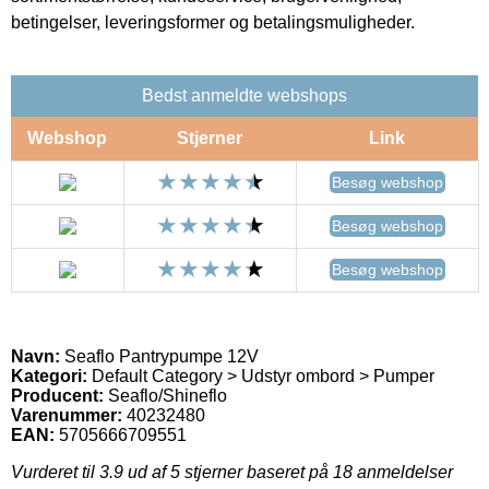
betingelser, leveringsformer og betalingsmuligheder.
Bedst anmeldte webshops
Webshop
Stjerner
Link
Besøg webshop
Besøg webshop
Besøg webshop
Navn:
Seaflo Pantrypumpe 12V
Kategori:
Default Category > Udstyr ombord > Pumper
Producent:
Seaflo/Shineflo
Varenummer:
40232480
EAN:
5705666709551
Vurderet til
3.9
ud af 5 stjerner baseret på
18
anmeldelser