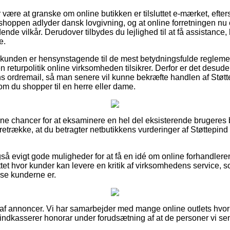
r være at granske om online butikken er tilsluttet e-mærket, eft
t shoppen adlyder dansk lovgivning, og at online forretningen nu
nde vilkår. Derudover tilbydes du lejlighed til at få assistance, 
e.
t kunden er hensynstagende til de mest betydningsfulde regleme
returpolitik online virksomheden tilsikrer. Derfor er det desude
 ordremail, så man senere vil kunne bekræfte handlen af Støtt
om du shopper til en herre eller dame.
så fine chancer for at eksaminere en hel del eksisterende bruger
foretrække, at du betragter netbutikkens vurderinger af Støttepin
å evigt gode muligheder for at få en idé om online forhandleren
et hvor kunder kan levere en kritik af virksomhedens service, s
edse kunderne er.
t af annoncer. Vi har samarbejder med mange online outlets hvor
 indkasserer honorar under forudsætning af at de personer vi se