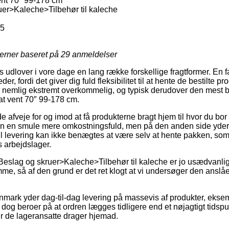
ent 70″ 99-178 cm
er>Kaleche>Tilbehør til kaleche
95
jerner baseret på
29
anmeldelser
dlover i vore dage en lang række forskellige fragtformer. En f
er, fordi det giver dig fuld fleksibilitet til at hente de bestilte pr
r nemlig ekstremt overkommelig, og typisk derudover den mest b
at vent 70″ 99-178 cm.
veje for og imod at få produkterne bragt hjem til hvor du bor ell
len en smule mere omkostningsfuld, men på den anden side yde
l levering kan ikke benægtes at være selv at hente pakken, som j
 arbejdslager.
Beslag og skruer>Kaleche>Tilbehør til kaleche er jo usædvanli
e, så af den grund er det ret klogt at vi undersøger den anslåe
nmark yder dag-til-dag levering på massevis af produkter, ekse
dog beroer på at ordren lægges tidligere end et nøjagtigt tidspu
ør de lageransatte drager hjemad.