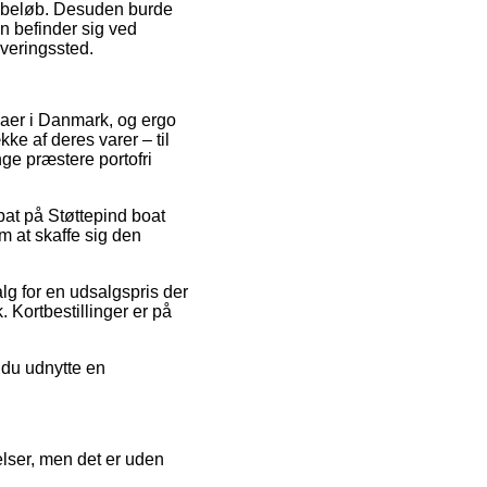
st beløb. Desuden burde
n befinder sig ved
everingssted.
rmaer i Danmark, og ergo
e af deres varer – til
ge præstere portofri
bat på Støttepind boat
om at skaffe sig den
lg for en udsalgspris der
. Kortbestillinger er på
 du udnytte en
elser, men det er uden