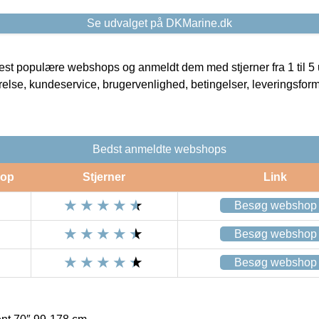
Se udvalget på DKMarine.dk
t populære webshops og anmeldt dem med stjerner fra 1 til 5 ud
rrelse, kundeservice, brugervenlighed, betingelser, leveringsfor
Bedst anmeldte webshops
op
Stjerner
Link
Besøg webshop
Besøg webshop
Besøg webshop