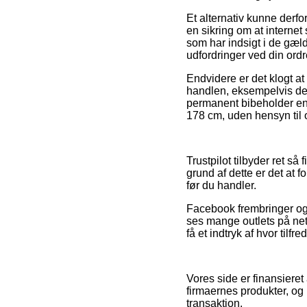
Et alternativ kunne derfo
en sikring om at interne
som har indsigt i de gælde
udfordringer ved din ordr
Endvidere er det klogt a
handlen, eksempelvis den 
permanent bibeholder ens
178 cm, uden hensyn til 
Trustpilot tilbyder ret 
grund af dette er det at 
før du handler.
Facebook frembringer ogs
ses mange outlets på nett
få et indtryk af hvor tilfr
Vores side er finansiere
firmaernes produkter, og
transaktion.