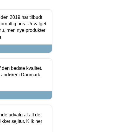
den 2019 har tilbudt
fornuftig pris. Udvalget
u, men nye produkter
g.
den bedste kvalitet.
erandører i Danmark.
de udvalg af alt det
kker sejltur. Klik her