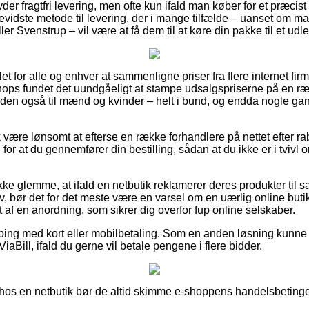
yder fragtfri levering, men ofte kun ifald man køber for et præci
vidste metode til levering, der i mange tilfælde – uanset om ma
er Svenstrup – vil være at få dem til at køre din pakke til et udl
 let for alle og enhver at sammenligne priser fra flere internet fi
ps fundet det uundgåeligt at stampe udsalgspriserne på en rækk
den også til mænd og kvinder – helt i bund, og endda nogle gan
 være lønsomt at efterse en række forhandlere på nettet efter ra
for at du gennemfører din bestilling, sådan at du ikke er i tvivl 
e glemme, at ifald en netbutik reklamerer deres produkter til sa
av, bør det for det meste være en varsel om en uærlig online butik
af en anordning, som sikrer dig overfor fup online selskaber.
pping med kort eller mobilbetaling. Som en anden løsning kunne
ViaBill, ifald du gerne vil betale pengene i flere bidder.
ler hos en netbutik bør de altid skimme e-shoppens handelsbeting