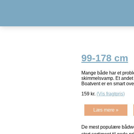
99-178 cm
Mange både har et proble
skimmelsvamp. Et andet 
Boatvent er en smart ov
159
kr.
(Vis fragtpris)
Læs mere »
De mest populære bådwe