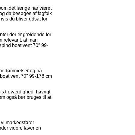
ersom det længe har været
 og da besøges af fagfolk
hvis du bliver udsat for
nter der er gældende for
n relevant, at man
epind boat vent 70″ 99-
es bedømmelser og på
d boat vent 70″ 99-178 cm
s troværdighed. I øvrigt
om også bør bruges til at
 vi markedsfører
nder videre laver en