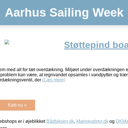
Aarhus Sailing Week
Støttepind boa
m med alt for tæt overdækning. Miljøet under overdækningen er
problem kan være, at regnvandet opsamles i vandpytter og træng
erdækningsventil, der
(Læs mere)
Køb nu »
bshops er i øjeblikket
Bådbiksen.dk
,
Marineudstyr.dk
og
DKMar