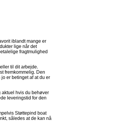
avorit iblandt mange er
odukter lige når det
etalelige fragtmulighed
er til dit arbejde.
rst fremkommelig. Den
o er betinget af at du er
g aktuel hvis du behøver
de leveringstid for den
mpelvis Støttepind boat
nkt, således at de kan nå