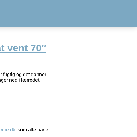
t vent 70″
 fugtig og det danner
er ned i lærredet.
ine.dk
, som alle har et