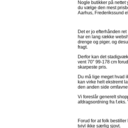
Nogle butikker på nettet 
du vælge den mest prisbe
Aarhus, Frederikssund ell
Det er jo efterhånden ret
har en lang række websho
drenge og piger, og desu
fragt.
Derfor kan det stadigvæk
vent 70″ 99-178 cm forud 
skarpeste pris.
Du må lige meget hvad ikk
kan virke helt ekstremt l
den anden side omfavnet 
Vi foreslår generelt sho
afdragsordning fra f.eks. 
Forud for at folk bestil
tvivl ikke særlig sjovt.