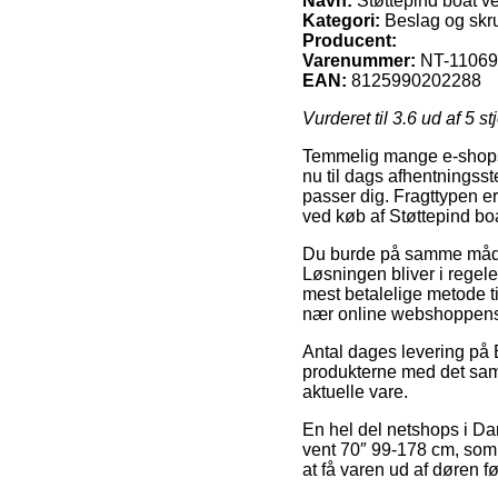
Navn:
Støttepind boat v
Kategori:
Beslag og skru
Producent:
Varenummer:
NT-1106
EAN:
8125990202288
Vurderet til
3.6
ud af 5 st
Temmelig mange e-shops u
nu til dags afhentningssted
passer dig. Fragttypen e
ved køb af Støttepind bo
Du burde på samme måde af
Løsningen bliver i rege
mest betalelige metode ti
nær online webshoppens
Antal dages levering på 
produkterne med det samm
aktuelle vare.
En hel del netshops i Da
vent 70″ 99-178 cm, som 
at få varen ud af døren f