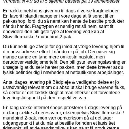
Vurderet til
4.9
ud af 5 stjerner baseret på
39
anmeldelser
En række netshops giver nu til dags diverse fragtmetoder.
En favorit iblandt mange er i vore dage at få sendt til en
pakkeshop, fordi du så nemt kan hente de bestilte produkter
når du har tid. Fragttypen er nemlig ret så nem, samt tit
endvidere den billigste type af levering ved køb af
Støvfiltermaske / mundbind 2-pak.
Du kunne tillige afveje for og imod at vælge levering hjem til
din privatadresse eller til når du er på job. Den viser sig
mange gange en tand mere omkostningsfuld, men
derudover vældig smertefri. Den billigste leveringsløsning er
unægtelig at du selv henter pakken, men dette kræver at du
fysisk befinder dig i nærheden af netbutikkens arbejdslager.
Antal dages levering på Bådpleje & vedligeholdelse er jo
usædvanlig relevant om du absolut skal bruge varerne fluks,
så derfor er det faktisk klogt at man efterser det forventede
leveringstidspunkt på den respektive vare.
En lang række internet shops præsterer 1 dags levering på
en lang række af deres varer, eksempelvis Støvfiltermaske /
mundbind 2-pak, men vær opmærksom på at det tager
udgangspunkt i at du når at bestille forinden et fastslået
tidspunkt, så at de sandsynligvis kan nå at få produkterne