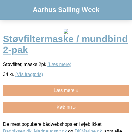
Aarhus Sailing Week
Støvfiltermaske / mundbind
2-pak
Støvfilter, maske 2pk
(Læs mere)
34
kr.
(Vis fragtpris)
Læs mere »
Køb nu »
De mest populære bådwebshops er i øjeblikket
Bådbiksen.dk
,
Marineudstyr.dk
og
DKMarine.dk
, som alle