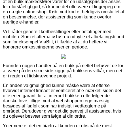
at en butik markedsfører varer for en udsalgspris der anses
for uforståeligt god, så kunne det ofte være et fingerpeg om
en uægte online shop. Køb med kort er heldigvis omsluttet af
en bestemmelse, der assisterer dig som kunde overfor
uærlige e-handler.
Vi tilråder generelt kortbestillinger eller betalinger med
mobilen. Som et alternativ bør du udnytte et afbetalingstilbud
som for eksempel ViaBill, i tilfælde af at du hellere vil
honorere omkostningerne over en periode.
Forinden nogen handler på en butik på nettet behøver de for
at være på den sikre side kigge på butikkens vilkår, men det
er i reglen et tidskrævende projekt.
En anden valgmulighed kunne måske være at efterse
hvorvidt internet firmaet er verificeret af e-mærket, siden det
ofte er en garanti for at internet butikken efterfølger de
danske love, tillige med at webshoppen regelmæssigt
besøges af fagfolk som har indsigt i vedtægterne på
området. Derudover giver det dig genvej til assistance, hvis
du oplever besvær som følge af din ordre.
Ydermere er det en hjælp at kunden er obs på de mest