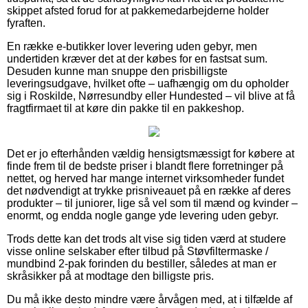
skippet afsted forud for at pakkemedarbejderne holder
fyraften.
En række e-butikker lover levering uden gebyr, men
undertiden kræver det at der købes for en fastsat sum.
Desuden kunne man snuppe den prisbilligste
leveringsudgave, hvilket ofte – uafhængig om du opholder
sig i Roskilde, Nørresundby eller Hundested – vil blive at få
fragtfirmaet til at køre din pakke til en pakkeshop.
Det er jo efterhånden vældig hensigtsmæssigt for købere at
finde frem til de bedste priser i blandt flere forretninger på
nettet, og herved har mange internet virksomheder fundet
det nødvendigt at trykke prisniveauet på en række af deres
produkter – til juniorer, lige så vel som til mænd og kvinder –
enormt, og endda nogle gange yde levering uden gebyr.
Trods dette kan det trods alt vise sig tiden værd at studere
visse online selskaber efter tilbud på Støvfiltermaske /
mundbind 2-pak forinden du bestiller, således at man er
skråsikker på at modtage den billigste pris.
Du må ikke desto mindre være årvågen med, at i tilfælde af