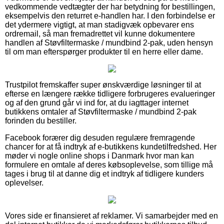
vedkommende vedtægter der har betydning for bestillingen,
eksempelvis den returret e-handlen har. I den forbindelse er
det ydermere vigtigt, at man stadigvæk opbevarer ens
ordremail, så man fremadrettet vil kunne dokumentere
handlen af Støvfiltermaske / mundbind 2-pak, uden hensyn
til om man efterspørger produkter til en herre eller dame.
Trustpilot fremskaffer super ønskværdige løsninger til at
efterse en længere række tidligere forbrugeres evalueringer
og af den grund går vi ind for, at du iagttager internet
butikkens omtaler af Støvfiltermaske / mundbind 2-pak
forinden du bestiller.
Facebook forærer dig desuden regulære fremragende
chancer for at få indtryk af e-butikkens kundetilfredshed. Her
møder vi nogle online shops i Danmark hvor man kan
formulere en omtale af deres købsoplevelse, som tillige må
tages i brug til at danne dig et indtryk af tidligere kunders
oplevelser.
Vores side er finansieret af reklamer. Vi samarbejder med en