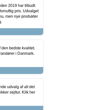
den 2019 har tilbudt
fornuftig pris. Udvalget
u, men nye produkter
g.
den bedste kvalitet.
erandører i Danmark.
de udvalg af alt det
kker sejltur. Klik her