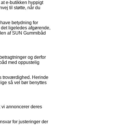
at e-butikken hyppigt
ej til støtte, når du
 have betydning for
 det ligeledes afgørende,
andlen af SUN Gummibåd
 betragtninger og derfor
ibåd med oppustelig
ets troværdighed. Herinde
ige så vel bør benyttes
t vi annoncerer deres
svar for justeringer der