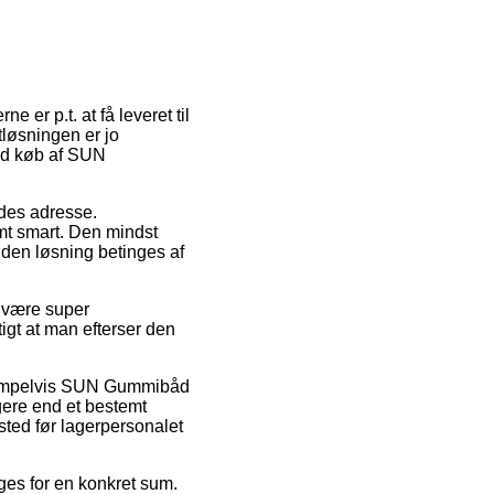
 er p.t. at få leveret til
tløsningen er jo
ved køb af SUN
jdes adresse.
mt smart. Den mindst
n den løsning betinges af
t være super
tigt at man efterser den
eksempelvis SUN Gummibåd
gere end et bestemt
fsted før lagerpersonalet
ges for en konkret sum.