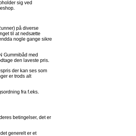
pholder sig ved
kkeshop.
eRunner) på diverse
nget til at nedsætte
g endda nogle gange sikre
å SUN Gummibåd med
odtage den laveste pris.
lgspris der kan ses som
ger er trods alt
gsordning fra f.eks.
eres betingelser, det er
det generelt er et