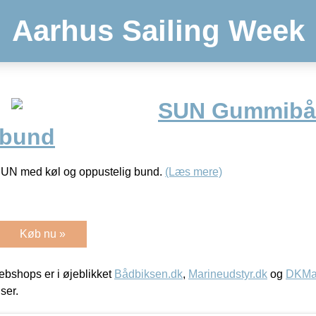
Aarhus Sailing Week
SUN Gummibå
 bund
UN med køl og oppustelig bund.
(Læs mere)
Køb nu »
bshops er i øjeblikket
Bådbiksen.dk
,
Marineudstyr.dk
og
DKMar
iser.