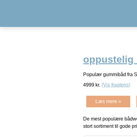
oppustelig
Populær gummibåd fra S
4999
kr.
(Vis fragtpris)
Læs mere »
De mest populære bådwe
stort sortiment til gode pr