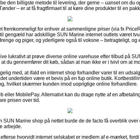
e den billigste metode til levering, der gerne – uanset om du o
 Tønder – er at få fragtfirmaet til at køre dine produkter til en pa
ret fremkommeligt for enhver at sammenligne priser (via fx Pric
g til gengæld har adskillige SUN Marine internet outlets været tvu
 drenge og piger, og yderligere også til voksne – betragteligt, o
 blive lukrativt at prøve diverse online varehuse efter tilbud p
 at du gennemfører dit køb, sådan at man ikke er i tvivl om at m
lig med, at ifald en internet shop forhandler varer til en udsa
det undertiden være et bevis på en fup online butik. Kortbestillin
ing, hvilket skærmer kunden imod uoprigtige online forhandlere.
øb eller MobilePay. Alternativt kan du drage nytte af en afbetalin
are prisen over tid.
n SUN Marine shop på nettet burde de de facto få overblik over d
e arbejde.
fterse hvorvidt internet selskabet er medlem af e-mærket, fordi 