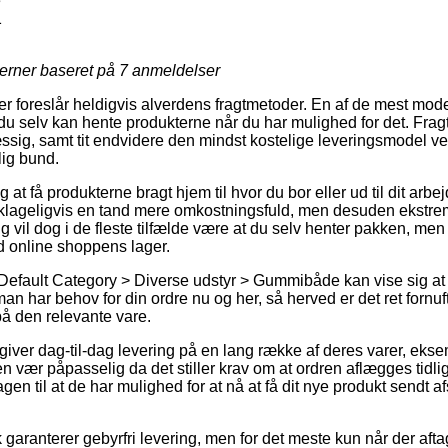
e
1
jerner baseret på
7
anmeldelser
r foreslår heldigvis alverdens fragtmetoder. En af de mest moderne
du selv kan hente produkterne når du har mulighed for det. Frag
ssig, samt tit endvidere den mindst kostelige leveringsmodel 
ig bund.
at få produkterne bragt hjem til hvor du bor eller ud til dit arbe
eklageligvis en tand mere omkostningsfuld, men desuden ekstre
g vil dog i de fleste tilfælde være at du selv henter pakken, me
d online shoppens lager.
 Default Category > Diverse udstyr > Gummibåde kan vise sig a
an har behov for din ordre nu og her, så herved er det ret fornuf
på den relevante vare.
r giver dag-til-dag levering på en lang række af deres varer, 
 vær påpasselig da det stiller krav om at ordren aflægges tidli
en til at de har mulighed for at nå at få dit nye produkt sendt a
garanterer gebyrfri levering, men for det meste kun når der afta