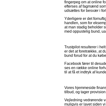
fingerpeg om at online f
efterses af fagmænd som e
udsættes for besvær i fo
Yderligere er det fornuf
handlen, som for eksempe
at man stadig beholder 
med oppustelig bund, uans
Trustpilot resulterer i h
er det at foretrække, a
bund forud for at du købe
Facebook fører til desude
ses en række online forh
til at få et indtryk af kun
Vores hjemmeside finansi
tilbud, og tager provision
Vejledning vedrørende var
muligvis er lavet siden v