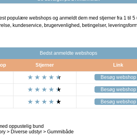
t populære webshops og anmeldt dem med stjerner fra 1 til 5 ud
rrelse, kundeservice, brugervenlighed, betingelser, leveringsfor
Bedst anmeldte webshops
op
Stjerner
Link
Besøg webshop
Besøg webshop
Besøg webshop
d oppustelig bund
ory > Diverse udstyr > Gummibåde