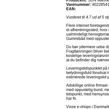
Producent:
SUN Marin
Varenummer:
4022854
EAN:
Vurderet til
4.7
ud af 5 st
Flere internet foretagende
et afhentningssted, hvor 
ualmindeligt hensigtsmæ
Gummibåd med oppustel
Du bør ydermere udse dig 
Fragtløsningen bliver b
kostelige leveringsløsnin
at du befinder dig nærve
Leveringstidspunktet på
betydningsfuld forudsat m
estimerede leveringstid 
Adskillige online firmae
med oppustelig bund, men
tidspunkt, med hensynstag
har fri.
Visse e-shops i Danmark 