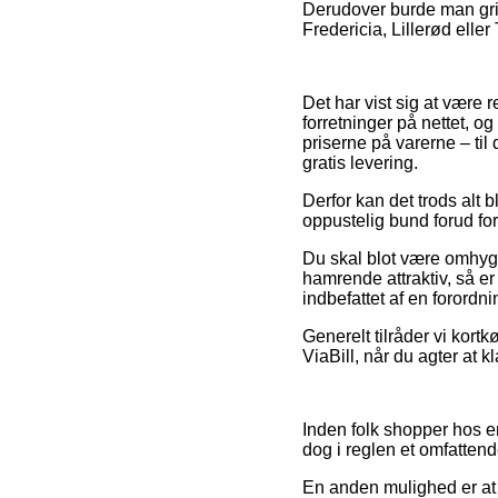
Derudover burde man grib
Fredericia, Lillerød eller
Det har vist sig at være 
forretninger på nettet, o
priserne på varerne – til
gratis levering.
Derfor kan det trods alt
oppustelig bund forud for
Du skal blot være omhygge
hamrende attraktiv, så er 
indbefattet af en forordn
Generelt tilråder vi kortk
ViaBill, når du agter at kl
Inden folk shopper hos e
dog i reglen et omfattend
En anden mulighed er at e