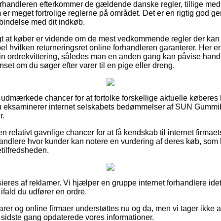
orhandleren efterkommer de gældende danske regler, tillige med 
r meget fortrolige reglerne på området. Det er en rigtig god genv
rbindelse med dit indkøb.
tigt at køber er vidende om de mest vedkommende regler der kan
l hvilken returneringsret online forhandleren garanterer. Her er
sin ordrekvittering, således man en anden gang kan påvise h
et om du søger efter varer til en pige eller dreng.
elt udmærkede chancer for at fortolke forskellige aktuelle køberes
t du eksaminerer internet selskabets bedømmelser af SUN Gumm
r.
n relativt gavnlige chancer for at få kendskab til internet firma
andlere hvor kunder kan notere en vurdering af deres køb, som l
detilfredsheden.
eres af reklamer. Vi hjælper en gruppe internet forhandlere ide
 ifald du udfører en ordre.
er og online firmaer understøttes nu og da, men vi tager ikke an
i sidste gang opdaterede vores informationer.