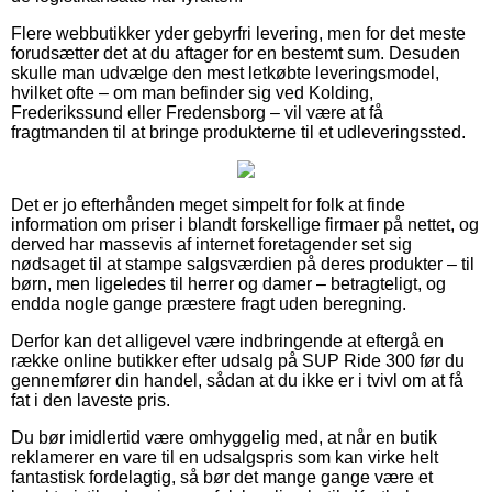
Flere webbutikker yder gebyrfri levering, men for det meste
forudsætter det at du aftager for en bestemt sum. Desuden
skulle man udvælge den mest letkøbte leveringsmodel,
hvilket ofte – om man befinder sig ved Kolding,
Frederikssund eller Fredensborg – vil være at få
fragtmanden til at bringe produkterne til et udleveringssted.
Det er jo efterhånden meget simpelt for folk at finde
information om priser i blandt forskellige firmaer på nettet, og
derved har massevis af internet foretagender set sig
nødsaget til at stampe salgsværdien på deres produkter – til
børn, men ligeledes til herrer og damer – betragteligt, og
endda nogle gange præstere fragt uden beregning.
Derfor kan det alligevel være indbringende at eftergå en
række online butikker efter udsalg på SUP Ride 300 før du
gennemfører din handel, sådan at du ikke er i tvivl om at få
fat i den laveste pris.
Du bør imidlertid være omhyggelig med, at når en butik
reklamerer en vare til en udsalgspris som kan virke helt
fantastisk fordelagtig, så bør det mange gange være et