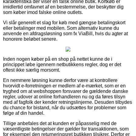
karakteristika der viser en falsk online butik. Kortkøb er
imidlertid omfavnet af en bestemmelse, der beskytter dig
som køber imod falske online outlets.
Vi slår generelt et slag for køb med gængse betalingskort
eller betalinger med mobilen. Som alternativ kunne du
anvende en afdragsløsning som fx ViaBill, hvis du agter at
honorere beløbet senere.
Inden nogen køber på en shop på nettet kunne de i
princippet løbe igennem netbutikkens regler, dog er det
oftest ikke særlig morsomt.
En nemmere løsning kunne derfor være at kontrollere
hvorvidt e-forretningen er medlem af e-mærket, som er en
tryghed om at webshoppen forsvarer de gældende danske
regler, udover at online forhandleren nu og da føres tilsyn
med af fagfolk der kender retningslinjerne. Desuden tilbydes
du chance for bistand, når du udsættes for problemer som
følge af din handel.
Tillige anbefales det at kunden er påpasselig med de
væsentligste betingelser der gælder for transaktionen, som
for eksempel den returneringsret butikken tilsikrer. Derfor er