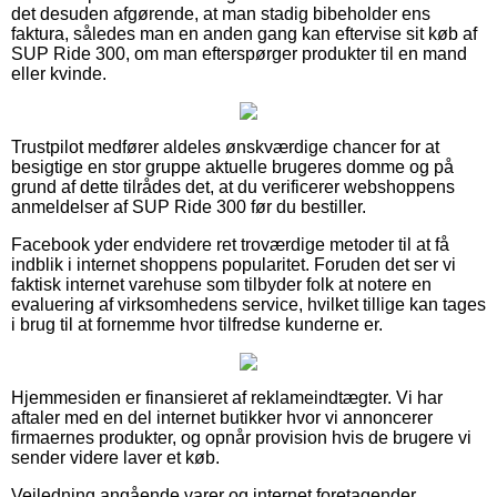
det desuden afgørende, at man stadig bibeholder ens
faktura, således man en anden gang kan eftervise sit køb af
SUP Ride 300, om man efterspørger produkter til en mand
eller kvinde.
Trustpilot medfører aldeles ønskværdige chancer for at
besigtige en stor gruppe aktuelle brugeres domme og på
grund af dette tilrådes det, at du verificerer webshoppens
anmeldelser af SUP Ride 300 før du bestiller.
Facebook yder endvidere ret troværdige metoder til at få
indblik i internet shoppens popularitet. Foruden det ser vi
faktisk internet varehuse som tilbyder folk at notere en
evaluering af virksomhedens service, hvilket tillige kan tages
i brug til at fornemme hvor tilfredse kunderne er.
Hjemmesiden er finansieret af reklameindtægter. Vi har
aftaler med en del internet butikker hvor vi annoncerer
firmaernes produkter, og opnår provision hvis de brugere vi
sender videre laver et køb.
Vejledning angående varer og internet foretagender