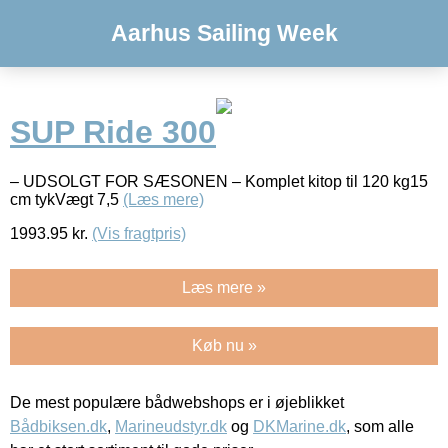
Aarhus Sailing Week
SUP Ride 300
– UDSOLGT FOR SÆSONEN – Komplet kitop til 120 kg15
cm tykVægt 7,5
(Læs mere)
1993.95
kr.
(Vis fragtpris)
Læs mere »
Køb nu »
De mest populære bådwebshops er i øjeblikket
Bådbiksen.dk
,
Marineudstyr.dk
og
DKMarine.dk
, som alle