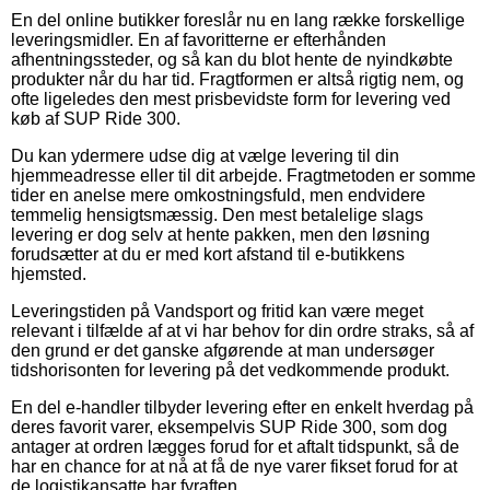
En del online butikker foreslår nu en lang række forskellige
leveringsmidler. En af favoritterne er efterhånden
afhentningssteder, og så kan du blot hente de nyindkøbte
produkter når du har tid. Fragtformen er altså rigtig nem, og
ofte ligeledes den mest prisbevidste form for levering ved
køb af SUP Ride 300.
Du kan ydermere udse dig at vælge levering til din
hjemmeadresse eller til dit arbejde. Fragtmetoden er somme
tider en anelse mere omkostningsfuld, men endvidere
temmelig hensigtsmæssig. Den mest betalelige slags
levering er dog selv at hente pakken, men den løsning
forudsætter at du er med kort afstand til e-butikkens
hjemsted.
Leveringstiden på Vandsport og fritid kan være meget
relevant i tilfælde af at vi har behov for din ordre straks, så af
den grund er det ganske afgørende at man undersøger
tidshorisonten for levering på det vedkommende produkt.
En del e-handler tilbyder levering efter en enkelt hverdag på
deres favorit varer, eksempelvis SUP Ride 300, som dog
antager at ordren lægges forud for et aftalt tidspunkt, så de
har en chance for at nå at få de nye varer fikset forud for at
de logistikansatte har fyraften.