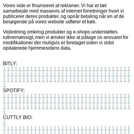
Vores side er finansieret af reklamer. Vi har et tæt
samarbejde med massevis af internet forretninger hvori vi
publicerer deres produkter, og opnår betaling når en af de
besøgende på vores website udfører et køb.
Vejledning omkring produkter og e-shops understøttes
rutinemæssigt, men vi ønsker ikke at påtage os ansvaret for
modifikationer der muligvis er foretaget siden vi sidst
opdaterede hjemmesidens data.
BITLY:
1
1
1
1
1
1
1
1
1
1
1
1
1
1
1
1
1
1
1
1
1
1
1
1
1
1
1
1
1
1
1
1
1
1
1
1
1
1
1
1
1
1
1
1
1
1
1
1
1
1
1
1
1
1
1
1
1
1
1
1
1
1
1
1
1
1
1
1
1
1
1
1
1
1
1
1
1
1
1
1
1
1
1
1
1
1
1
1
1
1
1
1
1
1
1
1
1
1
1
1
SPOTIFY:
1
1
1
1
1
1
1
1
1
1
1
1
1
1
1
1
1
1
1
1
1
1
1
1
1
1
1
1
1
1
1
1
1
1
1
1
1
1
1
1
1
1
1
1
1
1
1
1
1
1
1
1
1
1
1
1
1
1
1
1
1
1
1
1
1
1
1
1
1
1
1
1
1
1
1
1
1
1
1
1
1
1
1
1
1
1
1
1
1
1
1
1
1
1
1
1
1
1
1
1
CUTTLY BIO:
1
1
1
1
1
1
1
1
1
1
1
1
1
1
1
1
1
1
1
1
1
1
1
1
1
1
1
1
1
1
1
1
1
1
1
1
1
1
1
1
1
1
1
1
1
1
1
1
1
1
1
1
1
1
1
1
1
1
1
1
1
1
1
1
1
1
1