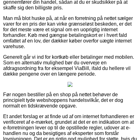
gennemfører din handel, sådan at du er skudsikker på at
skaffe sig den billigste pris.
Man må blot huske på, at når en forretning på nettet sælger
varer for en pris der kan virke grænseløst beskeden, er det
for det meste være et signal om en uoprigtig internet
forhandler. Køb med gængse betalingskort er i hvert fald
omfattet af en lov, der dækker køber overfor uægte internet
varehuse.
Generelt går vi ind for kortkøb eller betalinger med mobilen.
Som en alternativ mulighed bør du overveje en
afdragsordning fra for eksempel ViaBill, ifald du hellere vil
dække pengene over en længere periode.
Før nogen bestiller på en shop på nettet behøver de
principielt tyde webshoppens handelsvilkår, det er dog
normalt en tidskrævende opgave.
Et andet forslag er at finde ud af om internet forhandleren er
verificeret af e-mærket, grundet at det er en indikation om at
e-forretningen lever op til de opstillede regler, udover at e-
handlen nu og da besigtiges af eksperter som forstår
lovgivningen. Det er en rigtig god mulighed for støtte, hvis du