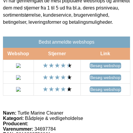
Vi har gennemgået de mest populære webshops og anmeldt
dem med stjerner fra 1 til 5 ud fra bl.a. deres prisniveau,
sortimentstørrelse, kundeservice, brugervenlighed,
betingelser, leveringsformer og betalingsmuligheder.
Bedst anmeldte webshops
Webshop
Stjerner
Link
Besøg webshop
Besøg webshop
Besøg webshop
Navn:
Turtle Marine Cleaner
Kategori:
Bådpleje & vedligeholdelse
Producent:
Varenummer:
34697784