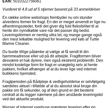
EAN:
5010322756061
Vurderet til
4.8
ud af 5 stjerner baseret på
33
anmeldelser
En række online webshops frembyder nu om stunder
alverdens former for fragt. En der er meget anvendt er lige nu
afhentningssteder, fordi det giver dig fuld fleksibilitet til at
hente din nyindkøbte vare når det passer dig bedst.
Leveringsformen er nemlig ultra let, og mange gange også
den mest letkøbte mulighed for levering ved køb af Turtle
Marine Cleaner.
Du burde tillige påtænke at vælge at få sendt til din
hjemmeadresse eller ud på dit arbejde. Fragtformen bliver
desværre et hak dyrere, men også ekstremt problemfri. Den
mindst kostelige form for fragt er unægtelig selv at hente
pakken, hvilket afhænger af at du lever lige ved internet
butikkens hjemsted.
Fragtperioden på Bådpleje & vedligeholdelse er selvfølgelig
særdeles aktuel i tilfælde af at du absolut skal bruge din
pakke om få sekunder, og af den grund er det bestemt
centralt at du kigger nærmere på den anslåede leveringstid
ved det aktuelle produkt.
Masser af internet varehuse præsterer levering efter en