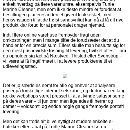
enkelt hverdag på flere varenumre, eksempelvis Turtle
Marine Cleaner, men som ikke desto mindre er forudsat at
bestillingen placeres inden et givent klokkeslæt, med
hensynstagen til at de højst sandsynligt kan nå at få dit nye
produkt klar forud for at personalet drager hjemad.
Indtil flere online varehuse frembyder fragt uden
omkostninger, men i mange tilfælde forudsætter det at du
handler for en præcis sum. Ellers skulle man beslutte sig for
den mest prisbevidste løsning til levering, hvilket oftest – om
du opholder sig tæt på Næstved, Thisted eller Svenstrup –
vil være at få fragtfirmaet til at levere produkterne til et
udleveringssted.
Det er jo særdeles nemt for alle og enhver at analysere
priser på forskellige internet selskaber, og derfor har en lang
række webshops været presset til at at tvinge salgspriserne
på deres varer – til juniorer, men ligeledes til herrer og
damer – voldsomt, og endda nogle gange frembyde portofri
levering.
Men det kan trods alt blive nyttigt at studere enkelte e-
butikker efter rabat på Turtle Marine Cleaner før du