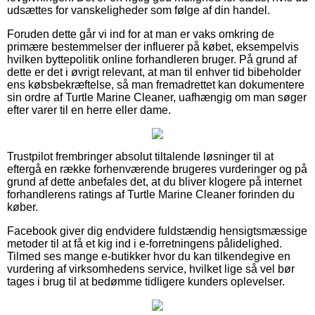
udsættes for vanskeligheder som følge af din handel.
Foruden dette går vi ind for at man er vaks omkring de
primære bestemmelser der influerer på købet, eksempelvis
hvilken byttepolitik online forhandleren bruger. På grund af
dette er det i øvrigt relevant, at man til enhver tid bibeholder
ens købsbekræftelse, så man fremadrettet kan dokumentere
sin ordre af Turtle Marine Cleaner, uafhængig om man søger
efter varer til en herre eller dame.
Trustpilot frembringer absolut tiltalende løsninger til at
eftergå en række forhenværende brugeres vurderinger og på
grund af dette anbefales det, at du bliver klogere på internet
forhandlerens ratings af Turtle Marine Cleaner forinden du
køber.
Facebook giver dig endvidere fuldstændig hensigtsmæssige
metoder til at få et kig ind i e-forretningens pålidelighed.
Tilmed ses mange e-butikker hvor du kan tilkendegive en
vurdering af virksomhedens service, hvilket lige så vel bør
tages i brug til at bedømme tidligere kunders oplevelser.