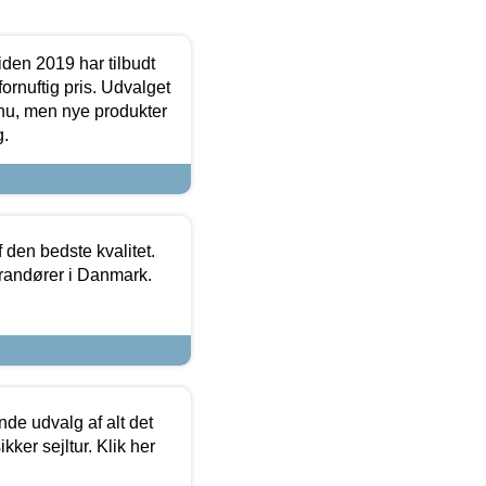
den 2019 har tilbudt
fornuftig pris. Udvalget
u, men nye produkter
g.
den bedste kvalitet.
erandører i Danmark.
de udvalg af alt det
kker sejltur. Klik her