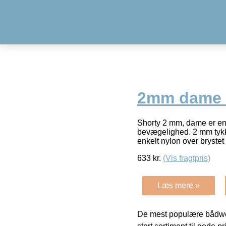
2mm dame 
Shorty 2 mm, dame er en 
bevægelighed. 2 mm tykk
enkelt nylon over bryste
633
kr.
(Vis fragtpris)
Læs mere »
De mest populære bådwe