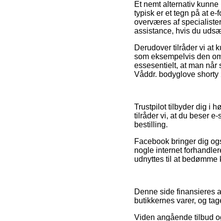
Et nemt alternativ kunne
typisk er et tegn på at 
overværes af specialiste
assistance, hvis du udsæt
Derudover tilråder vi at
som eksempelvis den omb
essesentielt, at man når
Våddr. bodyglove shorty 
Trustpilot tilbyder dig i
tilråder vi, at du beser
bestilling.
Facebook bringer dig også
nogle internet forhandle
udnyttes til at bedømme 
Denne side finansieres a
butikkernes varer, og ta
Viden angående tilbud og 