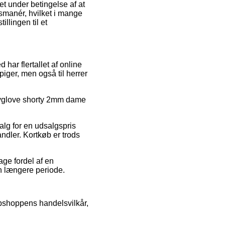
det under betingelse af at
smanér, hvilket i mange
illingen til et
 har flertallet af online
piger, men også til herrer
odyglove shorty 2mm dame
salg for en udsalgspris
ndler. Kortkøb er trods
ge fordel af en
en længere periode.
ebshoppens handelsvilkår,