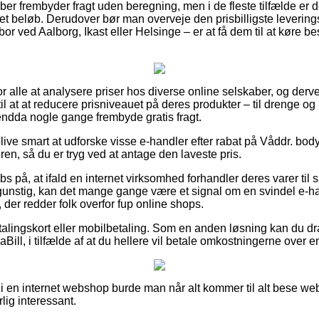
kaber frembyder fragt uden beregning, men i de fleste tilfælde er 
et beløb. Derudover bør man overveje den prisbilligste levering
r ved Aalborg, Ikast eller Helsinge – er at få dem til at køre best
r alle at analysere priser hos diverse online selskaber, og derved
il at at reducere prisniveauet på deres produkter – til drenge og 
endda nogle gange frembyde gratis fragt.
ive smart at udforske visse e-handler efter rabat på Våddr. b
dren, så du er tryg ved at antage den laveste pris.
bs på, at ifald en internet virksomhed forhandler deres varer til 
gunstig, kan det mange gange være et signal om en svindel e-ha
, der redder folk overfor fup online shops.
alingskort eller mobilbetaling. Som en anden løsning kan du dra
Bill, i tilfælde af at du hellere vil betale omkostningerne over 
 i en internet webshop burde man når alt kommer til alt bese w
lig interessant.