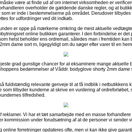
 måske være at finde ud af om internet virksomheden er verificer
e-forhandleren overholder de gældende danske regler, og at butik
r som er inde i bestemmelserne på området. Derudover tilbydes du
tes for udfordringer ved dit indkøb.
 kunden er oppe på mærkerne omkring de mest aktuelle vedtægter 
ytningsret online butikken garanterer. I den forbindelse er d
 som helst beholder ens ordremail, således man i fremtiden kan 
2mm dame sort m, ligegyldigt om du søger efter varer til en herr
 højeste grad gunstige chancer for at eksaminere mange aktuelle 
 e-shoppens bedømmelser af Våddr. bodyglove shorty 2mm dame s
 fuldstændig relevante genveje til at få indblik i netbutikkens k
re som tilbyder kunderne at skrive en vurdering af ordreforløb
kundernes tilfredshed.
f reklamer. Vi har et tæt samarbejde med en masse forhandlere p
ger kommission under forudsætning af at de personer vi sender v
online forretninger opdateres ofte, men vi kan ikke give garant