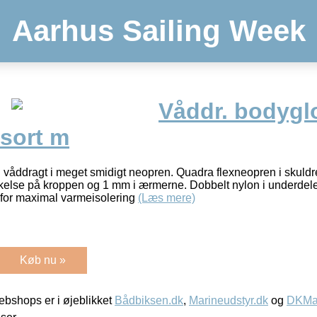
Aarhus Sailing Week
Våddr. bodygl
sort m
våddragt i meget smidigt neopren. Quadra flexneopren i skuldr
else på kroppen og 1 mm i ærmerne. Dobbelt nylon i underdelen
t for maximal varmeisolering
(Læs mere)
Køb nu »
bshops er i øjeblikket
Bådbiksen.dk
,
Marineudstyr.dk
og
DKMar