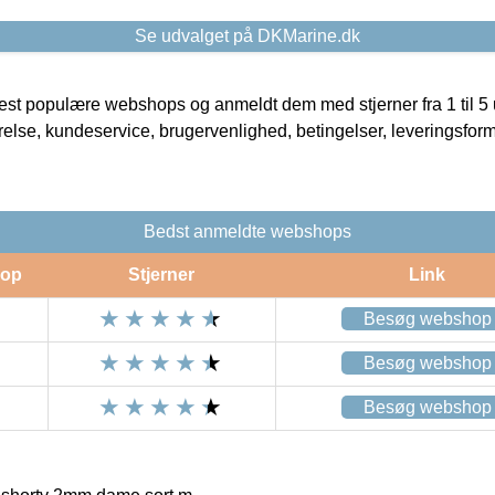
Se udvalget på DKMarine.dk
t populære webshops og anmeldt dem med stjerner fra 1 til 5 ud
rrelse, kundeservice, brugervenlighed, betingelser, leveringsfor
Bedst anmeldte webshops
op
Stjerner
Link
Besøg webshop
Besøg webshop
Besøg webshop