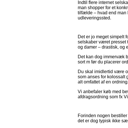
Indtil flere internet sels
man shopper for et konkr
tilfælde – hvad end man bo
udleveringssted.
Det er jo meget simpelt fo
selskaber været presset t
og damer – drastisk, og 
Det kan dog immervæk bl
sort m før du placerer or
Du skal imidlertid være o
som anses for kolossalt 
alt omfattet af en ordning
Vi anbefaler køb med bet
afdragsordning som fx Via
Forinden nogen bestiller
det er dog typisk ikke sær