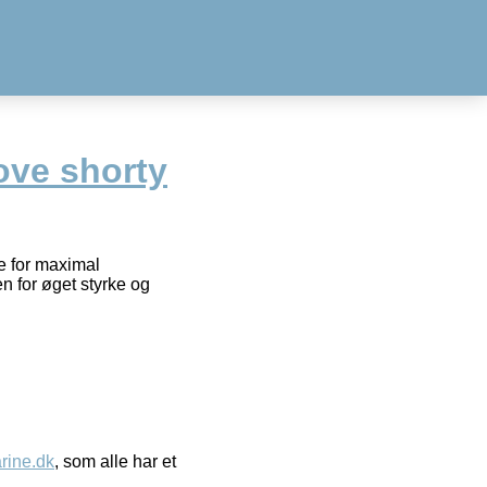
ove shorty
e for maximal
 for øget styrke og
ine.dk
, som alle har et