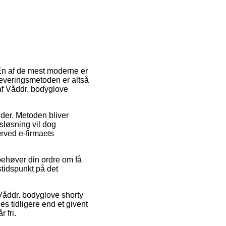
 En af de mest moderne er
 Leveringsmetoden er altså
af Våddr. bodyglove
jder. Metoden bliver
gsløsning vil dog
ærved e-firmaets
ehøver din ordre om få
stidspunkt på det
 Våddr. bodyglove shorty
s tidligere end et givent
 fri.