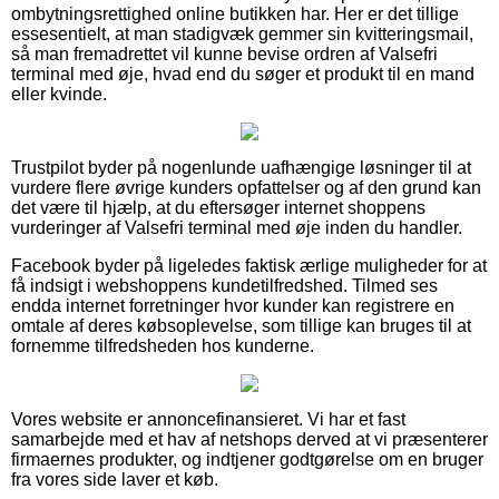
ombytningsrettighed online butikken har. Her er det tillige
essesentielt, at man stadigvæk gemmer sin kvitteringsmail,
så man fremadrettet vil kunne bevise ordren af Valsefri
terminal med øje, hvad end du søger et produkt til en mand
eller kvinde.
Trustpilot byder på nogenlunde uafhængige løsninger til at
vurdere flere øvrige kunders opfattelser og af den grund kan
det være til hjælp, at du eftersøger internet shoppens
vurderinger af Valsefri terminal med øje inden du handler.
Facebook byder på ligeledes faktisk ærlige muligheder for at
få indsigt i webshoppens kundetilfredshed. Tilmed ses
endda internet forretninger hvor kunder kan registrere en
omtale af deres købsoplevelse, som tillige kan bruges til at
fornemme tilfredsheden hos kunderne.
Vores website er annoncefinansieret. Vi har et fast
samarbejde med et hav af netshops derved at vi præsenterer
firmaernes produkter, og indtjener godtgørelse om en bruger
fra vores side laver et køb.