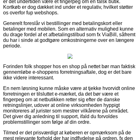
er det undertiden være et fingerpeg om en falsk butik.
Kortkøb er dog dækket ind under et regulativ, hvilket støtter
os overfor fup webshops.
Generelt foreslår vi bestillinger med betalingskort eller
betalinger med mobilen. Som en alternativ mulighed kunne
du drage fordel af et afbetalingstilbud som fx ViaBill, såfremt
du har i sinde at godtgøre omkostningerne over en længere
periode.
Forinden folk shopper hos en shop på nettet bør man faktisk
gennemløbe e-shoppens forretningsaftale, dog er det bare
ikke videre interessant.
En nem løsning kunne måske være at tjekke hvorvidt online
forretningen er tilsluttet e-mærket, da det bør være et
fingerpeg om at netbutikken retter sig efter de danske
retningslinjer, udover at online virksomheden hyppigt
monitoreres af jurister som mestrer vilkårene på området.
Det giver dig anledning til support, ifald du forvoldes
problemstillinger som følge af din ordre.
Tilmed er det prisværdigt at køberen er opmærksom på de
mest relevante forhold der har indflydelse på ordren, fx den