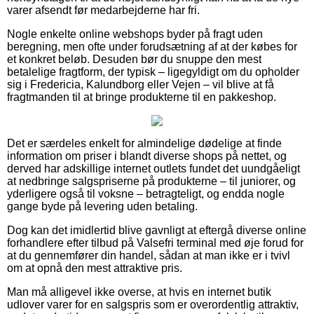
varer afsendt før medarbejderne har fri.
Nogle enkelte online webshops byder på fragt uden
beregning, men ofte under forudsætning af at der købes for
et konkret beløb. Desuden bør du snuppe den mest
betalelige fragtform, der typisk – ligegyldigt om du opholder
sig i Fredericia, Kalundborg eller Vejen – vil blive at få
fragtmanden til at bringe produkterne til en pakkeshop.
Det er særdeles enkelt for almindelige dødelige at finde
information om priser i blandt diverse shops på nettet, og
derved har adskillige internet outlets fundet det uundgåeligt
at nedbringe salgspriserne på produkterne – til juniorer, og
yderligere også til voksne – betragteligt, og endda nogle
gange byde på levering uden betaling.
Dog kan det imidlertid blive gavnligt at eftergå diverse online
forhandlere efter tilbud på Valsefri terminal med øje forud for
at du gennemfører din handel, sådan at man ikke er i tvivl
om at opnå den mest attraktive pris.
Man må alligevel ikke overse, at hvis en internet butik
udlover varer for en salgspris som er overordentlig attraktiv,