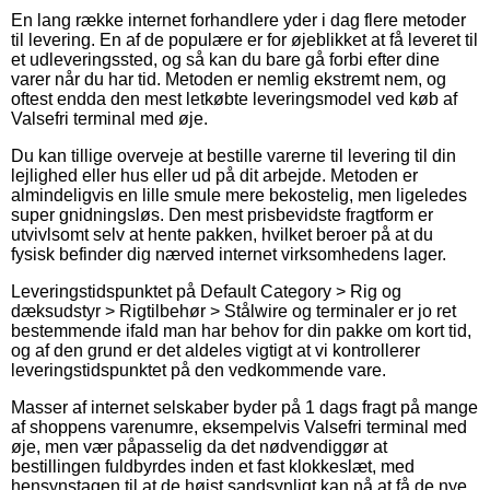
En lang række internet forhandlere yder i dag flere metoder
til levering. En af de populære er for øjeblikket at få leveret til
et udleveringssted, og så kan du bare gå forbi efter dine
varer når du har tid. Metoden er nemlig ekstremt nem, og
oftest endda den mest letkøbte leveringsmodel ved køb af
Valsefri terminal med øje.
Du kan tillige overveje at bestille varerne til levering til din
lejlighed eller hus eller ud på dit arbejde. Metoden er
almindeligvis en lille smule mere bekostelig, men ligeledes
super gnidningsløs. Den mest prisbevidste fragtform er
utvivlsomt selv at hente pakken, hvilket beroer på at du
fysisk befinder dig nærved internet virksomhedens lager.
Leveringstidspunktet på Default Category > Rig og
dæksudstyr > Rigtilbehør > Stålwire og terminaler er jo ret
bestemmende ifald man har behov for din pakke om kort tid,
og af den grund er det aldeles vigtigt at vi kontrollerer
leveringstidspunktet på den vedkommende vare.
Masser af internet selskaber byder på 1 dags fragt på mange
af shoppens varenumre, eksempelvis Valsefri terminal med
øje, men vær påpasselig da det nødvendiggør at
bestillingen fuldbyrdes inden et fast klokkeslæt, med
hensynstagen til at de højst sandsynligt kan nå at få de nye