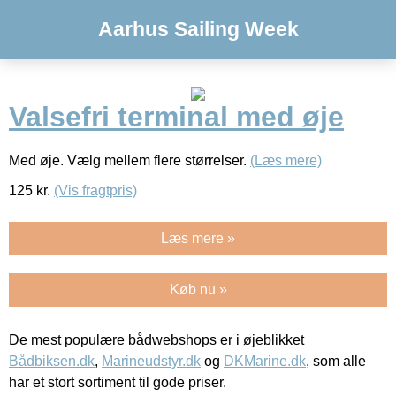
Aarhus Sailing Week
Valsefri terminal med øje
Med øje. Vælg mellem flere størrelser.
(Læs mere)
125
kr.
(Vis fragtpris)
Læs mere »
Køb nu »
De mest populære bådwebshops er i øjeblikket
Bådbiksen.dk
,
Marineudstyr.dk
og
DKMarine.dk
, som alle
har et stort sortiment til gode priser.