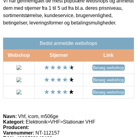
Vi har gennemgået de mest populære webshops og anmeldt
dem med stjerner fra 1 til 5 ud fra bl.a. deres prisniveau,
sortimentstørrelse, kundeservice, brugervenlighed,
betingelser, leveringsformer og betalingsmuligheder.
Bedst anmeldte webshops
Webshop
Stjerner
Link
Besøg webshop
Besøg webshop
Besøg webshop
Navn:
Vhf, icom, m506ge
Kategori:
Elektronik>VHF>Stationær VHF
Producent:
Varenummer:
NT-112157