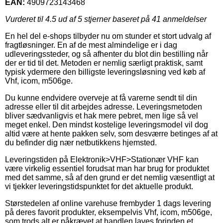
EAN:
4909723143468
Vurderet til
4.5
ud af 5 stjerner baseret på
41
anmeldelser
En hel del e-shops tilbyder nu om stunder et stort udvalg af
fragtløsninger. En af de mest almindelige er i dag
udleveringssteder, og så afhenter du blot din bestilling når
der er tid til det. Metoden er nemlig særligt praktisk, samt
typisk ydermere den billigste leveringsløsning ved køb af
Vhf, icom, m506ge.
Du kunne endvidere overveje at få varerne sendt til din
adresse eller til dit arbejdes adresse. Leveringsmetoden
bliver sædvanligvis et hak mere pebret, men lige så vel
meget enkel. Den mindst kostelige leveringsmodel vil dog
altid være at hente pakken selv, som desværre betinges af at
du befinder dig nær netbutikkens hjemsted.
Leveringstiden på Elektronik>VHF>Stationær VHF kan
være virkelig essentiel forudsat man har brug for produktet
med det samme, så af den grund er det nemlig væsentligt at
vi tjekker leveringstidspunktet for det aktuelle produkt.
Størstedelen af online varehuse frembyder 1 dags levering
på deres favorit produkter, eksempelvis Vhf, icom, m506ge,
som trods alt er påkrævet at handlen laves forinden et