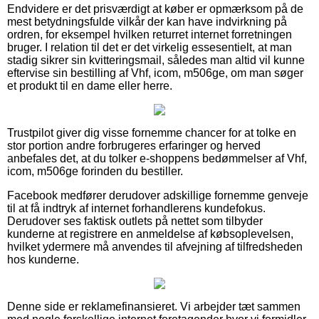
Endvidere er det prisværdigt at køber er opmærksom på de
mest betydningsfulde vilkår der kan have indvirkning på
ordren, for eksempel hvilken returret internet forretningen
bruger. I relation til det er det virkelig essesentielt, at man
stadig sikrer sin kvitteringsmail, således man altid vil kunne
eftervise sin bestilling af Vhf, icom, m506ge, om man søger
et produkt til en dame eller herre.
Trustpilot giver dig visse fornemme chancer for at tolke en
stor portion andre forbrugeres erfaringer og herved
anbefales det, at du tolker e-shoppens bedømmelser af Vhf,
icom, m506ge forinden du bestiller.
Facebook medfører derudover adskillige fornemme genveje
til at få indtryk af internet forhandlerens kundefokus.
Derudover ses faktisk outlets på nettet som tilbyder
kunderne at registrere en anmeldelse af købsoplevelsen,
hvilket ydermere må anvendes til afvejning af tilfredsheden
hos kunderne.
Denne side er reklamefinansieret. Vi arbejder tæt sammen