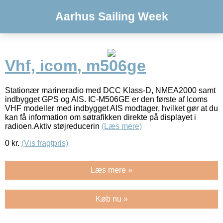
Aarhus Sailing Week
Vhf, icom, m506ge
Stationær marineradio med DCC Klass-D, NMEA2000 samt
indbygget GPS og AIS. IC-M506GE er den første af Icoms
VHF modeller med indbygget AIS modtager, hvilket gør at du
kan få information om søtrafikken direkte på displayet i
radioen.Aktiv støjreducerin
(Læs mere)
0
kr.
(Vis fragtpris)
Læs mere »
Køb nu »