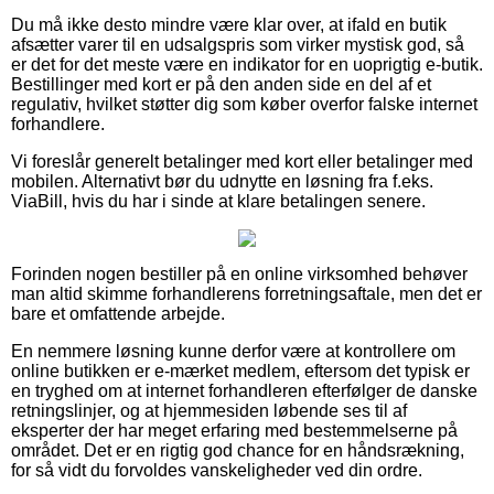
Du må ikke desto mindre være klar over, at ifald en butik
afsætter varer til en udsalgspris som virker mystisk god, så
er det for det meste være en indikator for en uoprigtig e-butik.
Bestillinger med kort er på den anden side en del af et
regulativ, hvilket støtter dig som køber overfor falske internet
forhandlere.
Vi foreslår generelt betalinger med kort eller betalinger med
mobilen. Alternativt bør du udnytte en løsning fra f.eks.
ViaBill, hvis du har i sinde at klare betalingen senere.
Forinden nogen bestiller på en online virksomhed behøver
man altid skimme forhandlerens forretningsaftale, men det er
bare et omfattende arbejde.
En nemmere løsning kunne derfor være at kontrollere om
online butikken er e-mærket medlem, eftersom det typisk er
en tryghed om at internet forhandleren efterfølger de danske
retningslinjer, og at hjemmesiden løbende ses til af
eksperter der har meget erfaring med bestemmelserne på
området. Det er en rigtig god chance for en håndsrækning,
for så vidt du forvoldes vanskeligheder ved din ordre.