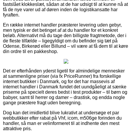
fastslået klokkeslæt, sådan at de har udsigt til at kunne nå at
få de nye varer ud af døren inden de logistikansatte har
fyraften.
En række internet handler præsterer levering uden gebyr,
men typisk er det betinget af at du handler for et konkret
beløb. Alternativt må du tage den billigste fragtmetode, der i
de fleste tilfælde – ligegyldigt om du befinder sig tæt på
Odense, Birkerød eller Billund – vil være at få dem til at køre
din ordre til en pakkeshop.
Det er efterhånden yderst ligetil for almindelige mennesker
at sammenligne priser (via fx PriceRunner) fra forskellige
internet butikker i Danmark, og for det har massevis af
internet handler i Danmark fundet det uundgåeligt at sænke
priserne på specielt deres bedst i test produkter – til børn og
babyer, samt til herrer og damer – drastisk, og endda nogle
gange præstere fragt uden beregning.
Dog kan det imidlertid blive lukrativt at undersøge et par
webbutikker efter rabat på Vhf, icom, m506ge forinden du
handler, så man er velinformeret til at indhente den mest
attraktive pris.