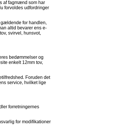
res af fagmænd som har
du forvoldes udfordringer
r gældende for handlen,
 man altid bevarer ens e-
ov, svirvel, hunsvot,
køberes bedømmelser og
site enkelt 12mm tov,
detilfredshed. Foruden det
 service, hvilket lige
ler forretningernes
svarlig for modifikationer