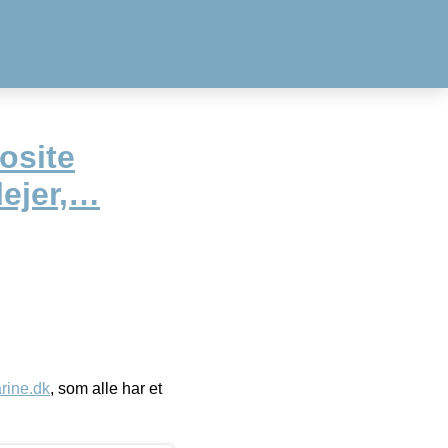
osite
lejer,…
ine.dk
, som alle har et