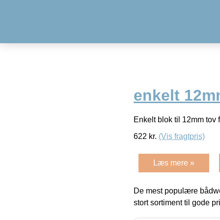
enkelt 12mm
Enkelt blok til 12mm tov
622
kr.
(Vis fragtpris)
Læs mere »
De mest populære bådwe
stort sortiment til gode pr