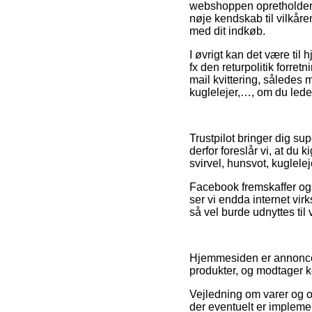
webshoppen opretholder d
nøje kendskab til vilkåre
med dit indkøb.
I øvrigt kan det være ti
fx den returpolitik forret
mail kvittering, således 
kuglelejer,…, om du leder 
Trustpilot bringer dig s
derfor foreslår vi, at d
svirvel, hunsvot, kuglelej
Facebook fremskaffer også
ser vi endda internet vi
så vel burde udnyttes til
Hjemmesiden er annoncef
produkter, og modtager k
Vejledning om varer og on
der eventuelt er implemen