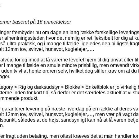
6
jerner baseret på
16
anmeldelser
tninger frembyder nu om dage en lang række forskellige leverin
afhentningssteder, hvor det nemlig er ret fleksibelt for dig at k
tså ultra praktisk, og i mange tilfælde ligeledes den billigste fr
 12mm tov, svirvel, hunsvot, kuglelejer,….
je for og imod at få varerne leveret hjem til dig privat eller t
r i mange tilfælde en smule mindre prisbillig, men omvendt virk
uden tvivl at hente ordren selv, hvilket dog stiller krav om at du 
ager.
egory > Rig og dæksudstyr > Blokke > Enkeltblok er jo virkelig 
terne inden for kort tid, så derfor er det særdeles aktuelt at vi s
kommende produkt.
er garanterer levering på næste hverdag på en række af deres 
 12mm tov, svirvel, hunsvot, kuglelejer,…, men vær på vagt da d
tidspunkt, således at de højst sandsynligt kan nå at få varen betjen
n.
rer fragt uden betaling, men oftest kræves det at man handler fo