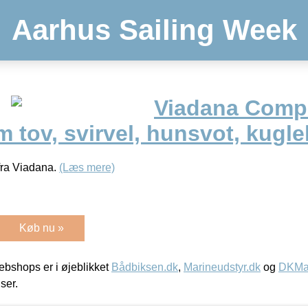
Aarhus Sailing Week
Viadana Comp
 tov, svirvel, hunsvot, kugle
 fra Viadana.
(Læs mere)
Køb nu »
bshops er i øjeblikket
Bådbiksen.dk
,
Marineudstyr.dk
og
DKMar
iser.