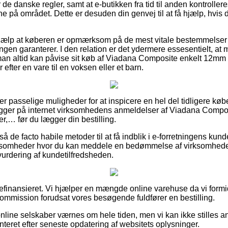
e danske regler, samt at e-butikken fra tid til anden kontrolle
ne på området. Dette er desuden din genvej til at få hjælp, hvis 
l hjælp at køberen er opmærksom på de mest vitale bestemmelse
ningen garanterer. I den relation er det ydermere essesentielt, at
man altid kan påvise sit køb af Viadana Composite enkelt 12mm t
efter en vare til en voksen eller et barn.
uper passelige muligheder for at inspicere en hel del tidligere 
u kigger på internet virksomhedens anmeldelser af Viadana Compo
er,… før du lægger din bestilling.
 de facto habile metoder til at få indblik i e-forretningens kun
rksomheder hvor du kan meddele en bedømmelse af virksomhedens
 vurdering af kundetilfredsheden.
inansieret. Vi hjælper en mængde online varehuse da vi formid
ommission forudsat vores besøgende fuldfører en bestilling.
line selskaber værnes om hele tiden, men vi kan ikke stilles an
teret efter seneste opdatering af websitets oplysninger.