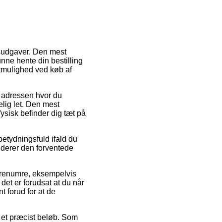
gsudgaver. Den mest
unne hente din bestilling
agtmulighed ved køb af
il adressen hvor du
elig let. Den mest
fysisk befinder dig tæt på
betydningsfuld ifald du
tuderer den forventede
varenumre, eksempelvis
et er forudsat at du når
t forud for at de
r et præcist beløb. Som