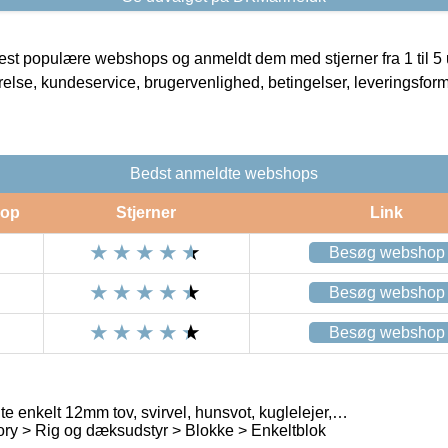
t populære webshops og anmeldt dem med stjerner fra 1 til 5 ud
rrelse, kundeservice, brugervenlighed, betingelser, leveringsfor
Bedst anmeldte webshops
op
Stjerner
Link
Besøg webshop
Besøg webshop
Besøg webshop
 enkelt 12mm tov, svirvel, hunsvot, kuglelejer,…
ry > Rig og dæksudstyr > Blokke > Enkeltblok