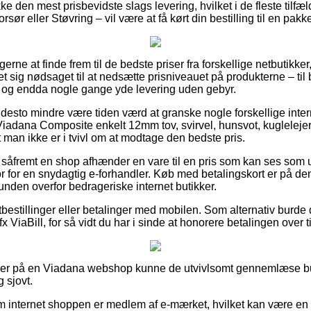
kke den mest prisbevidste slags levering, hvilket i de fleste tilf
rsør eller Støvring – vil være at få kørt din bestilling til en pak
gerne at finde frem til de bedste priser fra forskellige netbutikker
et sig nødsaget til at nedsætte prisniveauet på produkterne – ti
t, og endda nogle gange yde levering uden gebyr.
 desto mindre være tiden værd at granske nogle forskellige inte
Viadana Composite enkelt 12mm tov, svirvel, hunsvot, kuglelejer
 man ikke er i tvivl om at modtage den bedste pris.
t såfremt en shop afhænder en vare til en pris som kan ses som
tor for en snydagtig e-forhandler. Køb med betalingskort er på d
kunden overfor bedrageriske internet butikker.
tbestillinger eller betalinger med mobilen. Som alternativ burde 
fx ViaBill, for så vidt du har i sinde at honorere betalingen over t
iller på en Viadana webshop kunne de utvivlsomt gennemlæse bu
g sjovt.
om internet shoppen er medlem af e-mærket, hvilket kan være en 