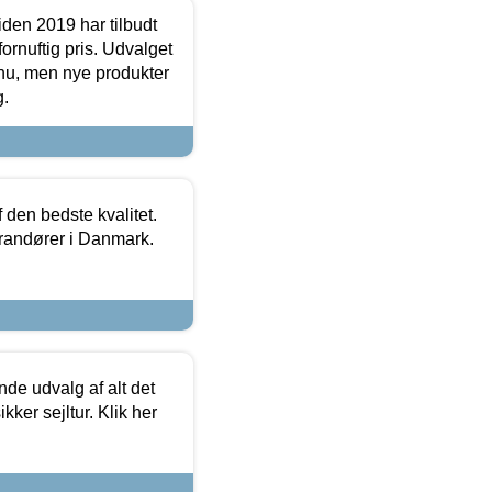
den 2019 har tilbudt
fornuftig pris. Udvalget
u, men nye produkter
g.
den bedste kvalitet.
erandører i Danmark.
de udvalg af alt det
kker sejltur. Klik her