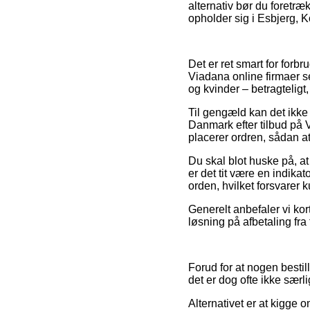
alternativ bør du foretræ
opholder sig i Esbjerg, Ko
Det er ret smart for forbru
Viadana online firmaer s
og kvinder – betragtelig
Til gengæld kan det ikke
Danmark efter tilbud på 
placerer ordren, sådan at
Du skal blot huske på, a
er det tit være en indika
orden, hvilket forsvarer 
Generelt anbefaler vi kor
løsning på afbetaling fra 
Forud for at nogen best
det er dog ofte ikke særli
Alternativet er at kigge 