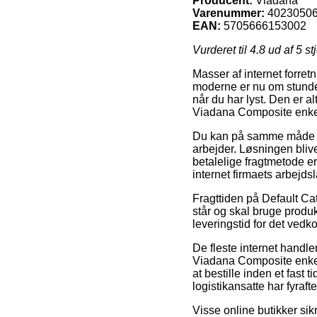
Producent:
Viadana
Varenummer:
4023050
EAN:
5705666153002
Vurderet til
4.8
ud af 5 st
Masser af internet forre
moderne er nu om stunder 
når du har lyst. Den er al
Viadana Composite enkelt
Du kan på samme måde afve
arbejder. Løsningen blive
betalelige fragtmetode er 
internet firmaets arbejdsl
Fragttiden på Default Cat
står og skal bruge produk
leveringstid for det ved
De fleste internet handl
Viadana Composite enkelt
at bestille inden et fast 
logistikansatte har fyrafte
Visse online butikker sik