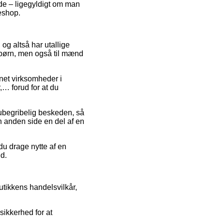
ælde – ligegyldigt om man
keshop.
, og altså har utallige
l børn, men også til mænd
rnet virksomheder i
,… forud for at du
 ubegribelig beskeden, så
en anden side en del af en
du drage nytte af en
id.
tikkens handelsvilkår,
sikkerhed for at