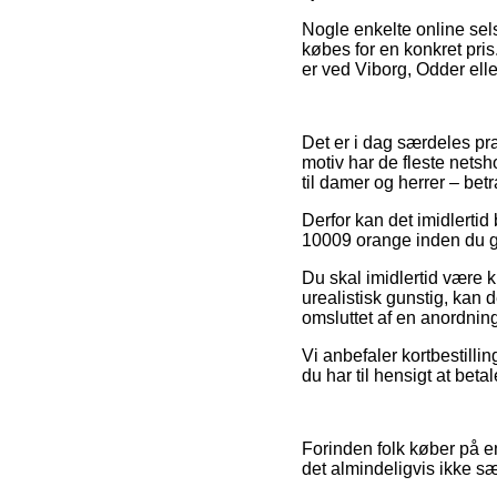
Nogle enkelte online sels
købes for en konkret pri
er ved Viborg, Odder eller
Det er i dag særdeles pra
motiv har de fleste netsho
til damer og herrer – bet
Derfor kan det imidlertid
10009 orange inden du ge
Du skal imidlertid være k
urealistisk gunstig, kan 
omsluttet af en anordning
Vi anbefaler kortbestilli
du har til hensigt at beta
Forinden folk køber på e
det almindeligvis ikke sæ