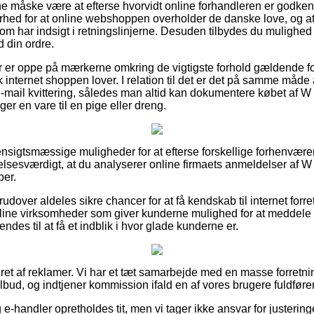
måske være at efterse hvorvidt online forhandleren er godkend
rhed for at online webshoppen overholder de danske love, og at 
r som har indsigt i retningslinjerne. Desuden tilbydes du mulighed f
 din ordre.
er er oppe på mærkerne omkring de vigtigste forhold gældende for 
 internet shoppen lover. I relation til det er det på samme måd
mail kvittering, således man altid kan dokumentere købet af W
r en vare til en pige eller dreng.
hensigtsmæssige muligheder for at efterse forskellige forhenvære
elsesværdigt, at du analyserer online firmaets anmeldelser af W
ber.
udover aldeles sikre chancer for at få kendskab til internet for
line virksomheder som giver kunderne mulighed for at meddele en
ndes til at få et indblik i hvor glade kunderne er.
et af reklamer. Vi har et tæt samarbejde med en masse forretnin
ilbud, og indtjener kommission ifald en af vores brugere fuldføre
-handler opretholdes tit, men vi tager ikke ansvar for justerin