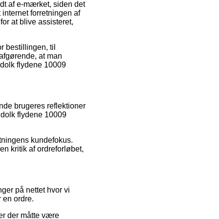
t af e-mærket, siden det
internet forretningen af
or at blive assisteret,
bestillingen, til
e afgørende, at man
 dolk flydene 10009
nde brugeres reflektioner
 dolk flydene 10009
retningens kundefokus.
 kritik af ordreforløbet,
ger på nettet hvor vi
r en ordre.
ger der måtte være