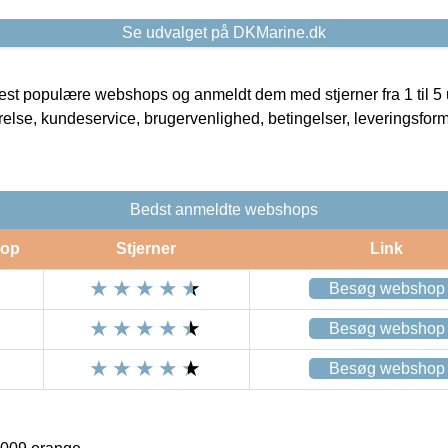
Se udvalget på DKMarine.dk
t populære webshops og anmeldt dem med stjerner fra 1 til 5 ud
rrelse, kundeservice, brugervenlighed, betingelser, leveringsfor
Bedst anmeldte webshops
op
Stjerner
Link
Besøg webshop
Besøg webshop
Besøg webshop