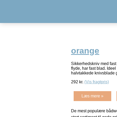
orange
Sikkerhedskniv med fast 
flyde, har fast blad. Ide
halvtakkede knivsblade 
292
kr.
(Vis fragtpris)
Læs mere »
De mest populære bådwe