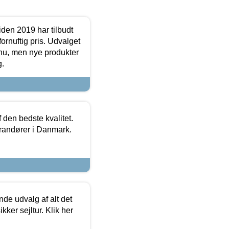
den 2019 har tilbudt
fornuftig pris. Udvalget
u, men nye produkter
g.
den bedste kvalitet.
erandører i Danmark.
de udvalg af alt det
kker sejltur. Klik her