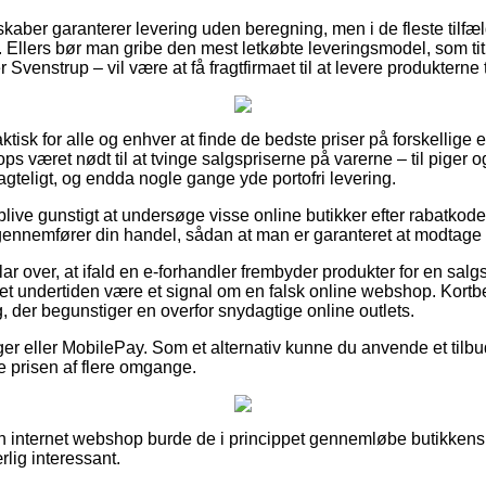
kaber garanterer levering uden beregning, men i de fleste tilfæl
s. Ellers bør man gribe den mest letkøbte leveringsmodel, som ti
 Svenstrup – vil være at få fragtfirmaet til at levere produkterne 
ktisk for alle og enhver at finde de bedste priser på forskellige 
ps været nødt til at tvinge salgspriserne på varerne – til piger o
ragteligt, og endda nogle gange yde portofri levering.
 blive gunstigt at undersøge visse online butikker efter rabatkod
nnemfører din handel, sådan at man er garanteret at modtage d
lar over, at ifald en e-forhandler frembyder produkter for en sal
det undertiden være et signal om en falsk online webshop. Kortbe
, der begunstiger en overfor snydagtige online outlets.
nger eller MobilePay. Som et alternativ kunne du anvende et tilbud
le prisen af flere omgange.
n internet webshop burde de i princippet gennemløbe butikkens 
rlig interessant.