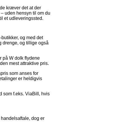
de kræver det at der
t – uden hensyn til om du
til et udleveringssted.
e-butikker, og med det
g drenge, og tillige også
er på W dolk flydene
en mest attraktive pris.
gspris som anses for
talinger er heldigvis
 som f.eks. ViaBill, hvis
handelsaftale, dog er