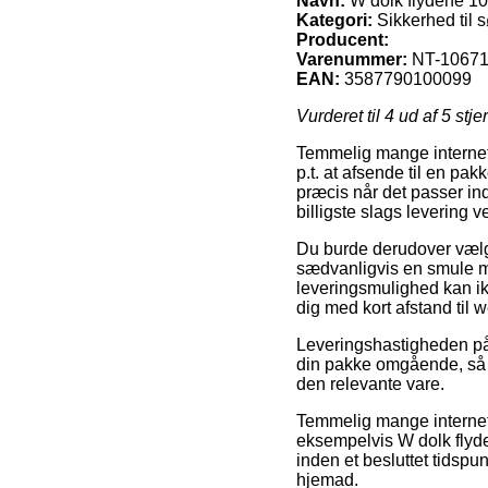
Navn:
W dolk flydene 1
Kategori:
Sikkerhed til 
Producent:
Varenummer:
NT-1067
EAN:
3587790100099
Vurderet til
4
ud af 5 stje
Temmelig mange internet f
p.t. at afsende til en pak
præcis når det passer in
billigste slags levering
Du burde derudover vælge
sædvanligvis en smule me
leveringsmulighed kan ik
dig med kort afstand til
Leveringshastigheden på 
din pakke omgående, så i
den relevante vare.
Temmelig mange internet 
eksempelvis W dolk flyde
inden et besluttet tidspu
hjemad.