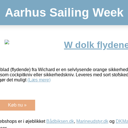
Aarhus Sailing Week
W dolk flyden
blad (flydende) fra Wichard er en selvlysende orange sikkerheds
el som cockpitkniv eller sikkerhedskniv. Leveres med sort stofske
gør det muligt
(Læs mere)
Køb nu »
bshops er i øjeblikket
Bådbiksen.dk
,
Marineudstyr.dk
og
DKMar