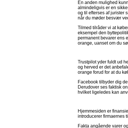
En anden mulighed kunne 
almindeligvis er en sikke
og til efterses af juriste
når du møder besvær ved
Tilmed tilråder vi at køb
eksempel den byttepolitik
permanent bevarer ens e-
orange, uanset om du søge
Trustpilot yder fuldt ud 
og herved er det anbefal
orange forud for at du kø
Facebook tilbyder dig der
Derudover ses faktisk on
hvilket ligeledes kan anve
Hjemmesiden er finansier
introducerer firmaernes t
Fakta angående varer og e