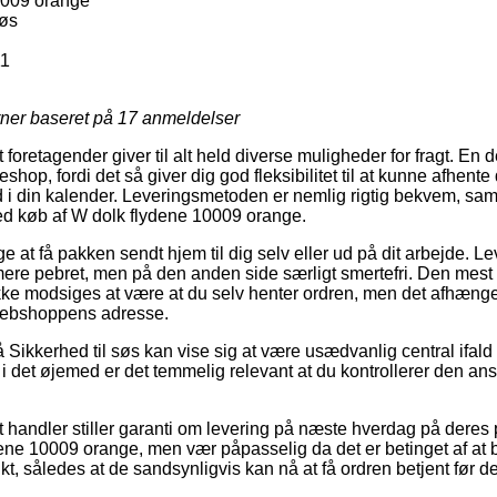
0009 orange
søs
11
rner baseret på
17
anmeldelser
oretagender giver til alt held diverse muligheder for fragt. En 
keshop, fordi det så giver dig god fleksibilitet til at kunne afhente
d i din kalender. Leveringsmetoden er nemlig rigtig bekvem, s
 ved køb af W dolk flydene 10009 orange.
 at få pakken sendt hjem til dig selv eller ud på dit arbejde. L
re pebret, men på den anden side særligt smertefri. Den mest 
ke modsiges at være at du selv henter ordren, men det afhænger 
 webshoppens adresse.
Sikkerhed til søs kan vise sig at være usædvanlig central ifal
 det øjemed er det temmelig relevant at du kontrollerer den an
handler stiller garanti om levering på næste hverdag på deres 
ne 10009 orange, men vær påpasselig da det er betinget af at be
nkt, således at de sandsynligvis kan nå at få ordren betjent før d