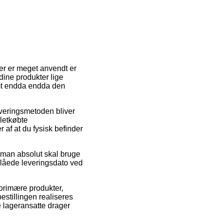
der er meget anvendt er
 dine produkter lige
amt endda endda den
everingsmetoden bliver
letkøbte
af at du fysisk befinder
d man absolut skal bruge
slåede leveringsdato ved
primære produkter,
stillingen realiseres
e lageransatte drager