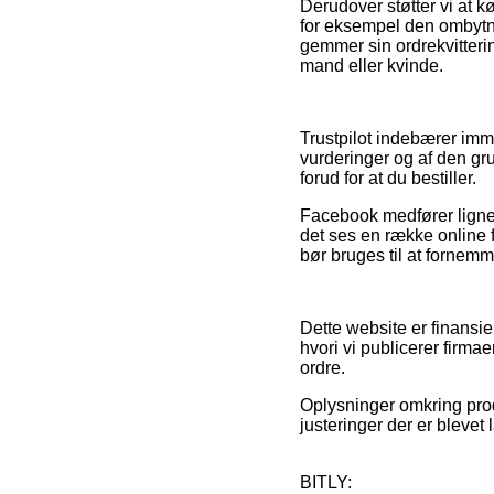
Derudover støtter vi at 
for eksempel den ombytnin
gemmer sin ordrekvitteri
mand eller kvinde.
Trustpilot indebærer im
vurderinger og af den gr
forud for at du bestiller.
Facebook medfører lignen
det ses en række online 
bør bruges til at fornem
Dette website er finansi
hvori vi publicerer firma
ordre.
Oplysninger omkring prod
justeringer der er blevet
BITLY: