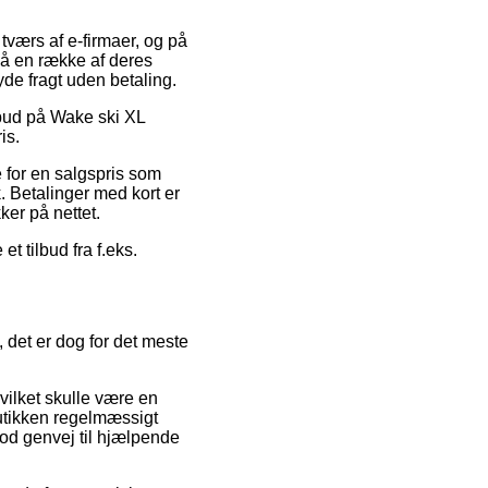
værs af e-firmaer, og på
 på en række af deres
de fragt uden betaling.
ilbud på Wake ski XL
is.
 for en salgspris som
k. Betalinger med kort er
ker på nettet.
t tilbud fra f.eks.
, det er dog for det meste
vilket skulle være en
utikken regelmæssigt
od genvej til hjælpende