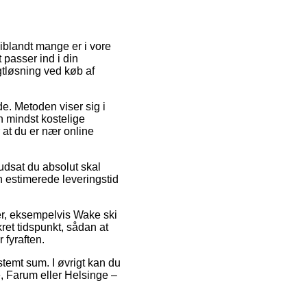
 iblandt mange er i vore
 passer ind i din
gtløsning ved køb af
de. Metoden viser sig i
n mindst kostelige
 at du er nær online
rudsat du absolut skal
n estimerede leveringstid
r, eksempelvis Wake ski
ret tidspunkt, sådan at
 fyraften.
stemt sum. I øvrigt kan du
, Farum eller Helsinge –