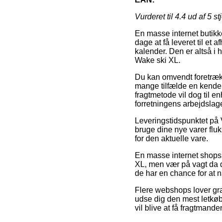
Vurderet til
4.4
ud af 5 st
En masse internet butikke
dage at få leveret til et 
kalender. Den er altså i
Wake ski XL.
Du kan omvendt foretrække 
mange tilfælde en kende 
fragtmetode vil dog til e
forretningens arbejdslage
Leveringstidspunktet på V
bruge dine nye varer fluk
for den aktuelle vare.
En masse internet shops
XL, men vær på vagt da d
de har en chance for at n
Flere webshops lover grat
udse dig den mest letkøb
vil blive at få fragtmanden