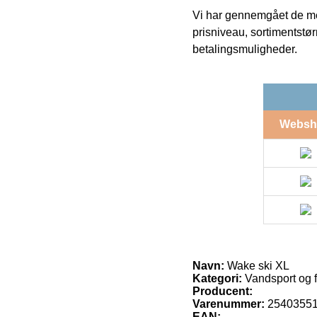
Vi har gennemgået de mes
prisniveau, sortimentstø
betalingsmuligheder.
Websh
Navn:
Wake ski XL
Kategori:
Vandsport og fr
Producent:
Varenummer:
2540355
EAN: