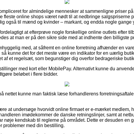
ompliceret for almindelige mennesker at sammenligne priser på t
de fleste online shops været nødt til at nedbringe salgspriserne
tidig også til mænd og kvinder – markant, og endda nogle gange y
ordelagtigt at efterprøve nogle forskellige online outlets efter t
des at man er på den sikre side med at indhente den billigste pr
hyggelig med, at såfremt en online forretning afhænder en vare
, så kunne det for det meste være en indikator for en uærlig buti
t af et regelsæt, som begunstiger dig overfor bedrageriske butik
stillinger med kort eller MobilePay. Alternativt kunne du anvende e
dtgøre beløbet i flere bidder.
 på nettet kunne man faktisk læse forhandlerens forretningsaftale
ære at undersøge hvorvidt online firmaet er e-mærket medlem, h
orhandleren imødekommer de danske retningslinjer, samt at netb
r nøje kendskab til reglerne på området. Dette er desuden en g
r problemer med din bestilling.