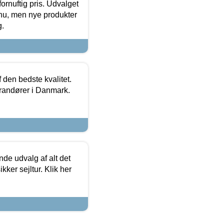
fornuftig pris. Udvalget
u, men nye produkter
g.
den bedste kvalitet.
erandører i Danmark.
de udvalg af alt det
kker sejltur. Klik her