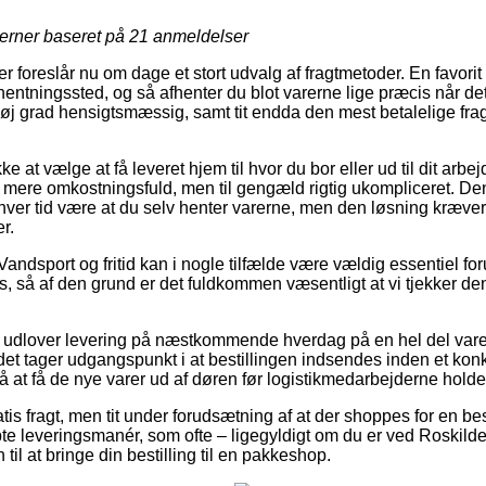
jerner baseret på
21
anmeldelser
r foreslår nu om dage et stort udvalg af fragtmetoder. En favorit
afhentningssted, og så afhenter du blot varerne lige præcis når det
 høj grad hensigtsmæssig, samt tit endda den mest betalelige fra
at vælge at få leveret hjem til hvor du bor eller ud til dit arbej
mere omkostningsfuld, men til gengæld rigtig ukompliceret. De
nhver tid være at du selv henter varerne, men den løsning kræver
r.
andsport og fritid kan i nogle tilfælde være vældig essentiel fo
s, så af den grund er det fuldkommen væsentligt at vi tjekker de
 udlover levering på næstkommende hverdag på en hel del vare
et tager udgangspunkt i at bestillingen indsendes inden et konk
å at få de nye varer ud af døren før logistikmedarbejderne holder
is fragt, men tit under forudsætning af at der shoppes for en be
te leveringsmanér, som ofte – ligegyldigt om du er ved Roskilde
 til at bringe din bestilling til en pakkeshop.