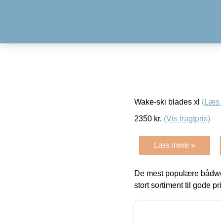
Wake-ski blades xl
(Læs
2350
kr.
(Vis fragtpris)
Læs mere »
De mest populære bådwe
stort sortiment til gode pr