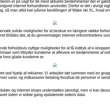
køberen er på vagt for de mest aktuelle bestemmelser der er gæld
gsret internet forhandleren anvender. Derfor er det i øvrigt vig
ng, så man altid kan påvise bestillingen af Wake ski XL, hvad en
mervæk solide muligheder for at beskue en længere række forh
und tilrådes det, at du gennemsøger internet virksomhedens vur
de forholdsvis nyttige muligheder for at få indtryk af e-shopp
firmaer som tilbyder kunderne at aflevere en bedømmelse af or
me hvor glade kunderne er.
eret ved hjælp af reklamer. Vi arbejder tæt sammen med en grupp
ernes varer, og indkasserer betaling forudsat de personer vi send
ukter og internet shops understøttes jævnligt, men vi kan desv
 lavet siden vi sidste gang opdaterede sidens data.