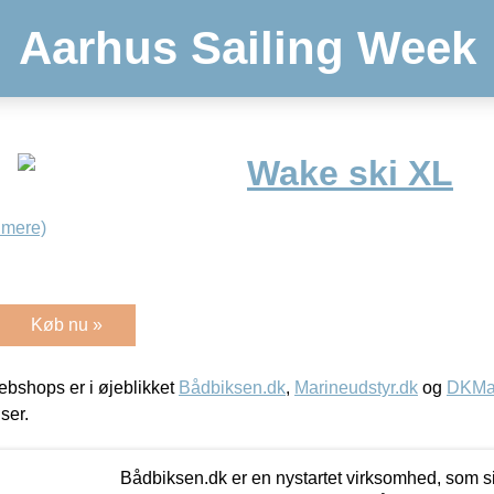
Aarhus Sailing Week
Wake ski XL
 mere)
Køb nu »
bshops er i øjeblikket
Bådbiksen.dk
,
Marineudstyr.dk
og
DKMar
iser.
Bådbiksen.dk er en nystartet virksomhed, som si