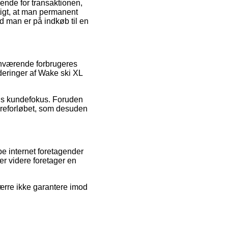
ende for transaktionen,
tigt, at man permanent
d man er på indkøb til en
enværende forbrugeres
deringer af Wake ski XL
ens kundefokus. Foruden
dreforløbet, som desuden
e internet foretagender
er videre foretager en
ærre ikke garantere imod