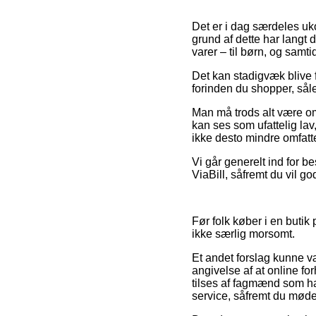
Det er i dag særdeles uk
grund af dette har langt 
varer – til børn, og sam
Det kan stadigvæk blive f
forinden du shopper, såle
Man må trods alt være om
kan ses som ufattelig lav
ikke desto mindre omfatte
Vi går generelt ind for be
ViaBill, såfremt du vil go
Før folk køber i en butik
ikke særlig morsomt.
Et andet forslag kunne v
angivelse af at online f
tilses af fagmænd som ha
service, såfremt du møde