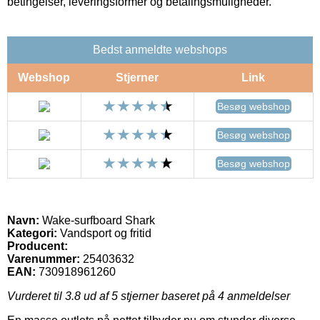
betingelser, leveringsformer og betalingsmuligheder.
Bedst anmeldte webshops
Webshop
Stjerner
Link
Besøg webshop
Besøg webshop
Besøg webshop
Navn:
Wake-surfboard Shark
Kategori:
Vandsport og fritid
Producent:
Varenummer:
25403632
EAN:
730918961260
Vurderet til
3.8
ud af 5 stjerner baseret på
4
anmeldelser