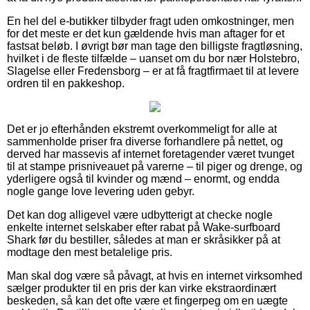
En hel del e-butikker tilbyder fragt uden omkostninger, men
for det meste er det kun gældende hvis man aftager for et
fastsat beløb. I øvrigt bør man tage den billigste fragtløsning,
hvilket i de fleste tilfælde – uanset om du bor nær Holstebro,
Slagelse eller Fredensborg – er at få fragtfirmaet til at levere
ordren til en pakkeshop.
Det er jo efterhånden ekstremt overkommeligt for alle at
sammenholde priser fra diverse forhandlere på nettet, og
derved har massevis af internet foretagender været tvunget
til at stampe prisniveauet på varerne – til piger og drenge, og
yderligere også til kvinder og mænd – enormt, og endda
nogle gange love levering uden gebyr.
Det kan dog alligevel være udbytterigt at checke nogle
enkelte internet selskaber efter rabat på Wake-surfboard
Shark før du bestiller, således at man er skråsikker på at
modtage den mest betalelige pris.
Man skal dog være så påvagt, at hvis en internet virksomhed
sælger produkter til en pris der kan virke ekstraordinært
beskeden, så kan det ofte være et fingerpeg om en uægte