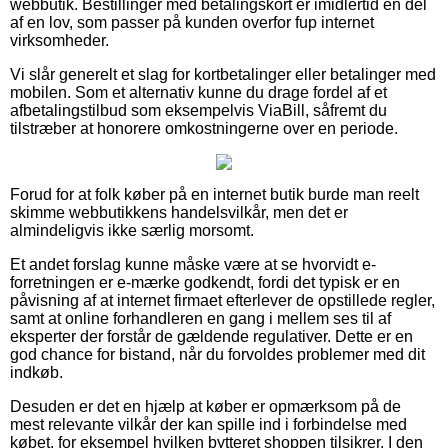
webbutik. Bestillinger med betalingskort er imidlertid en del
af en lov, som passer på kunden overfor fup internet
virksomheder.
Vi slår generelt et slag for kortbetalinger eller betalinger med
mobilen. Som et alternativ kunne du drage fordel af et
afbetalingstilbud som eksempelvis ViaBill, såfremt du
tilstræber at honorere omkostningerne over en periode.
Forud for at folk køber på en internet butik burde man reelt
skimme webbutikkens handelsvilkår, men det er
almindeligvis ikke særlig morsomt.
Et andet forslag kunne måske være at se hvorvidt e-
forretningen er e-mærke godkendt, fordi det typisk er en
påvisning af at internet firmaet efterlever de opstillede regler,
samt at online forhandleren en gang i mellem ses til af
eksperter der forstår de gældende regulativer. Dette er en
god chance for bistand, når du forvoldes problemer med dit
indkøb.
Desuden er det en hjælp at køber er opmærksom på de
mest relevante vilkår der kan spille ind i forbindelse med
købet, for eksempel hvilken bytteret shoppen tilsikrer. I den