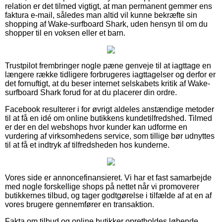
relation er det tilmed vigtigt, at man permanent gemmer ens
faktura e-mail, således man altid vil kunne bekræfte sin
shopping af Wake-surfboard Shark, uden hensyn til om du
shopper til en voksen eller et barn.
Trustpilot frembringer nogle pæne genveje til at iagttage en
længere række tidligere forbrugeres iagttagelser og derfor er
det fornuftigt, at du beser internet selskabets kritik af Wake-
surfboard Shark forud for at du placerer din ordre.
Facebook resulterer i for øvrigt aldeles anstændige metoder
til at få en idé om online butikkens kundetilfredshed. Tilmed
er der en del webshops hvor kunder kan udforme en
vurdering af virksomhedens service, som tillige bør udnyttes
til at få et indtryk af tilfredsheden hos kunderne.
Vores side er annoncefinansieret. Vi har et fast samarbejde
med nogle forskellige shops på nettet når vi promoverer
butikkernes tilbud, og tager godtgørelse i tilfælde af at en af
vores brugere gennemfører en transaktion.
Fakta om tilbud og online butikker opretholdes løbende,