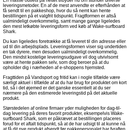
En masse outlets på nettet tilbyder nu om stunder diverse
leveringsmetoder. En af de mest anvendte er efterhånden at
få sendt til en pakkeshop, hvor du så nemt kan hente
bestillingen på et valgfrit tidspunkt. Fragtformen er altså
ualmindeligt overkommelig, samt mange gange ligeledes
den mest letkøbte leveringsform ved køb af Wake-surfboard
Shark.
Du kan ligeledes foretrække at få leveret til din adresse eller
ud til din arbejdsplads. Leveringsformen viser sig undertiden
en tak dyrere, men desuden ualmindeligt overkommelig.
Den mindst kostelige leveringsudgave vil dog utvivlsomt
være at hente pakken selv, som dog beroer på at du
opholder dig i nærheden af e-shoppens hjemsted.
Fragttiden på Vandsport og fritid kan i nogle tilfælde være
særligt aktuel i tilfælde af at du har brug for produktet om kort
tid, så i det øjemed er det ganske essentielt at du ser
nærmere på den estimerede leveringstid på det aktuelle
produkt.
Størstedelen af online firmaer yder muligheden for dag-til-
dag levering på deres favorit produkter, eksempelvis Wake-
surfboard Shark, som er påkrævet at bestillingen placeres
forud for et aftalt tidspunkt, så at de har udsigt til at kunne nå
at få dit nye produkt afsendt før pakkepersonalet har fyraften.