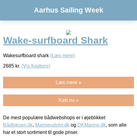
Aarhus Sailing Week
Wake-surfboard Shark
Wakesurfboard shark
(Læs mere)
2685
kr.
(Vis fragtpris)
Læs mere »
Køb nu »
De mest populære bådwebshops er i øjeblikket
Bådbiksen.dk
,
Marineudstyr.dk
og
DKMarine.dk
, som alle
har et stort sortiment til gode priser.