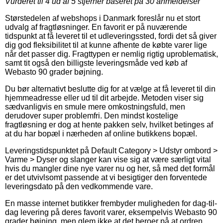
Vurderet til
4
ud af 5 stjerner baseret på
30
anmeldelser
Størstedelen af webshops i Danmark foreslår nu et stort
udvalg af fragtløsninger. En favorit er på nuværende
tidspunkt at få leveret til et udleveringssted, fordi det så giver
dig god fleksibilitet til at kunne afhente de købte varer lige
når det passer dig. Fragttypen er nemlig rigtig uproblematisk,
samt tit også den billigste leveringsmåde ved køb af
Webasto 90 grader bøjning.
Du bør alternativt beslutte dig for at vælge at få leveret til din
hjemmeadresse eller ud til dit arbejde. Metoden viser sig
sædvanligvis en smule mere omkostningsfuld, men
derudover super problemfri. Den mindst kostelige
fragtløsning er dog at hente pakken selv, hvilket betinges af
at du har bopæl i nærheden af online butikkens bopæl.
Leveringstidspunktet på Default Category > Udstyr ombord >
Varme > Dyser og slanger kan vise sig at være særligt vital
hvis du mangler dine nye varer nu og her, så med det formål
er det utvivlsomt passende at vi besigtiger den forventede
leveringsdato på den vedkommende vare.
En masse internet butikker frembyder muligheden for dag-til-
dag levering på deres favorit varer, eksempelvis Webasto 90
grader bøjning, men glem ikke at det beroer på at ordren