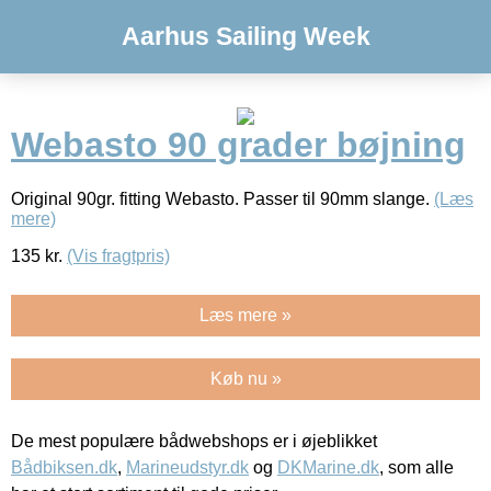
Aarhus Sailing Week
Webasto 90 grader bøjning
Original 90gr. fitting Webasto. Passer til 90mm slange.
(Læs
mere)
135
kr.
(Vis fragtpris)
Læs mere »
Køb nu »
De mest populære bådwebshops er i øjeblikket
Bådbiksen.dk
,
Marineudstyr.dk
og
DKMarine.dk
, som alle