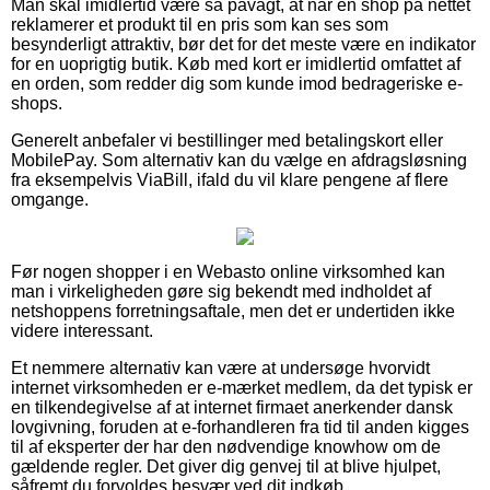
Man skal imidlertid være så påvagt, at når en shop på nettet
reklamerer et produkt til en pris som kan ses som
besynderligt attraktiv, bør det for det meste være en indikator
for en uoprigtig butik. Køb med kort er imidlertid omfattet af
en orden, som redder dig som kunde imod bedrageriske e-
shops.
Generelt anbefaler vi bestillinger med betalingskort eller
MobilePay. Som alternativ kan du vælge en afdragsløsning
fra eksempelvis ViaBill, ifald du vil klare pengene af flere
omgange.
Før nogen shopper i en Webasto online virksomhed kan
man i virkeligheden gøre sig bekendt med indholdet af
netshoppens forretningsaftale, men det er undertiden ikke
videre interessant.
Et nemmere alternativ kan være at undersøge hvorvidt
internet virksomheden er e-mærket medlem, da det typisk er
en tilkendegivelse af at internet firmaet anerkender dansk
lovgivning, foruden at e-forhandleren fra tid til anden kigges
til af eksperter der har den nødvendige knowhow om de
gældende regler. Det giver dig genvej til at blive hjulpet,
såfremt du forvoldes besvær ved dit indkøb.