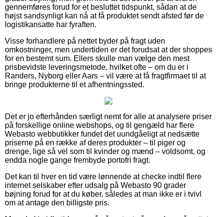
gennemføres forud for et besluttet tidspunkt, sådan at de
højst sandsynligt kan nå at få produktet sendt afsted før de
logistikansatte har fyraften.
Visse forhandlere på nettet byder på fragt uden
omkostninger, men undertiden er det forudsat at der shoppes
for en bestemt sum. Ellers skulle man vælge den mest
prisbevidste leveringsmetode, hvilket ofte – om du er i
Randers, Nyborg eller Aars – vil være at få fragtfirmaet til at
bringe produkterne til et afhentningssted.
Det er jo efterhånden særligt nemt for alle at analysere priser
på forskellige online webshops, og til gengæld har flere
Webasto webbutikker fundet det uundgåeligt at nedsætte
priserne på en række af deres produkter – til piger og
drenge, lige så vel som til kvinder og mænd – voldsomt, og
endda nogle gange frembyde portofri fragt.
Det kan til hver en tid være lønnende at checke indtil flere
internet selskaber efter udsalg på Webasto 90 grader
bøjning forud for at du køber, således at man ikke er i tvivl
om at antage den billigste pris.