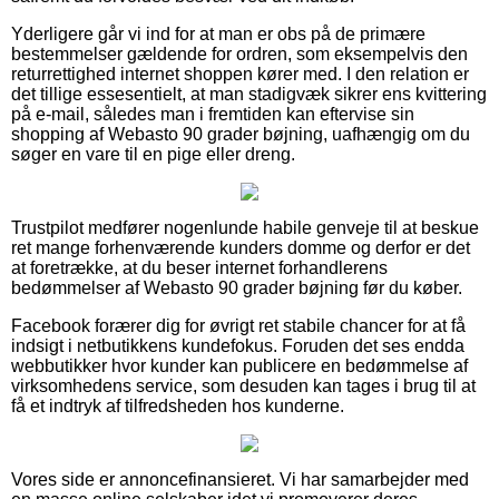
Yderligere går vi ind for at man er obs på de primære
bestemmelser gældende for ordren, som eksempelvis den
returrettighed internet shoppen kører med. I den relation er
det tillige essesentielt, at man stadigvæk sikrer ens kvittering
på e-mail, således man i fremtiden kan eftervise sin
shopping af Webasto 90 grader bøjning, uafhængig om du
søger en vare til en pige eller dreng.
Trustpilot medfører nogenlunde habile genveje til at beskue
ret mange forhenværende kunders domme og derfor er det
at foretrække, at du beser internet forhandlerens
bedømmelser af Webasto 90 grader bøjning før du køber.
Facebook forærer dig for øvrigt ret stabile chancer for at få
indsigt i netbutikkens kundefokus. Foruden det ses endda
webbutikker hvor kunder kan publicere en bedømmelse af
virksomhedens service, som desuden kan tages i brug til at
få et indtryk af tilfredsheden hos kunderne.
Vores side er annoncefinansieret. Vi har samarbejder med