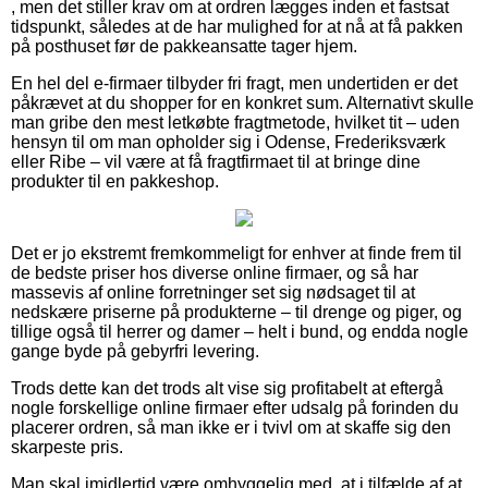
, men det stiller krav om at ordren lægges inden et fastsat
tidspunkt, således at de har mulighed for at nå at få pakken
på posthuset før de pakkeansatte tager hjem.
En hel del e-firmaer tilbyder fri fragt, men undertiden er det
påkrævet at du shopper for en konkret sum. Alternativt skulle
man gribe den mest letkøbte fragtmetode, hvilket tit – uden
hensyn til om man opholder sig i Odense, Frederiksværk
eller Ribe – vil være at få fragtfirmaet til at bringe dine
produkter til en pakkeshop.
Det er jo ekstremt fremkommeligt for enhver at finde frem til
de bedste priser hos diverse online firmaer, og så har
massevis af online forretninger set sig nødsaget til at
nedskære priserne på produkterne – til drenge og piger, og
tillige også til herrer og damer – helt i bund, og endda nogle
gange byde på gebyrfri levering.
Trods dette kan det trods alt vise sig profitabelt at eftergå
nogle forskellige online firmaer efter udsalg på forinden du
placerer ordren, så man ikke er i tvivl om at skaffe sig den
skarpeste pris.
Man skal imidlertid være omhyggelig med, at i tilfælde af at