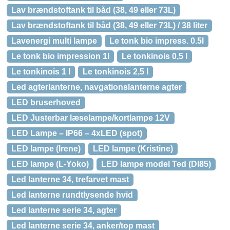
Lav brændstoftank til båd (38, 49 eller 73L)
Lav brændstoftank til båd (38, 49 eller 73L) / 38 liter
Lavenergi multi lampe
Le tonk bio impress. 0.5l
Le tonk bio impression 1l
Le tonkinois 0,5 l
Le tonkinois 1 l
Le tonkinois 2,5 l
Led agterlanterne, navgationslanterne agter
LED bruserhoved
LED Justerbar læselampe/kortlampe 12V
LED Lampe – IP66 – 4xLED (spot)
LED lampe (Irene)
LED lampe (Kristine)
LED lampe (L-Yoko)
LED lampe model Ted (Dl85)
Led lanterne 34, trefarvet mast
Led lanterne rundtlysende hvid
Led lanterne serie 34, agter
Led lanterne serie 34, anker/top mast