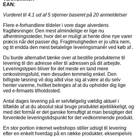
EAN:
Vurderet til
4.1
ud af 5 stjerner baseret på
20
anmeldelser
Flere e-forhandlere tildeler i vore dage alverdens
fragtløsninger. Den mest almindelige er lige nu
afhentningssteder, hvor det er muligt at hente dine nye varer
præcis når det passer dig. Fragtmuligheden er jo ultra nem,
og tit endda den mest betalelige leveringsmanér ved køb af .
Du burde alternativt tænke over at bestille produkterne til
levering til din adresse eller til adressen på dit arbejde.
Leveringstypen bliver for det meste en tand mere
omkostningsfuld, men desuden temmelig enkel. Den
billigste løsning vil dog altid vise sig at være at du selv
henter varerne, hvilket betinges af at du opholder dig lige
ved e-firmaets tilholdssted.
Antal dages levering på er selvfølgelig vældig aktuel i
tilfælde af at du absolut skal bruge produktet øjeblikkeligt, og
med det formål er det ganske fornuftigt at man besigtiger det
forventede leveringstidspunkt for det vedkommende produkt.
En stor portion internet webshops stiller udsigt til levering
efter en enkelt hverdag på en række produkter, eksempelvis