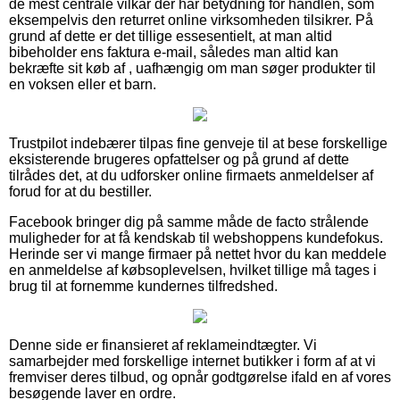
de mest centrale vilkår der har betydning for handlen, som
eksempelvis den returret online virksomheden tilsikrer. På
grund af dette er det tillige essesentielt, at man altid
bibeholder ens faktura e-mail, således man altid kan
bekræfte sit køb af , uafhængig om man søger produkter til
en voksen eller et barn.
Trustpilot indebærer tilpas fine genveje til at bese forskellige
eksisterende brugeres opfattelser og på grund af dette
tilrådes det, at du udforsker online firmaets anmeldelser af
forud for at du bestiller.
Facebook bringer dig på samme måde de facto strålende
muligheder for at få kendskab til webshoppens kundefokus.
Herinde ser vi mange firmaer på nettet hvor du kan meddele
en anmeldelse af købsoplevelsen, hvilket tillige må tages i
brug til at fornemme kundernes tilfredshed.
Denne side er finansieret af reklameindtægter. Vi
samarbejder med forskellige internet butikker i form af at vi
fremviser deres tilbud, og opnår godtgørelse ifald en af vores
besøgende laver en ordre.