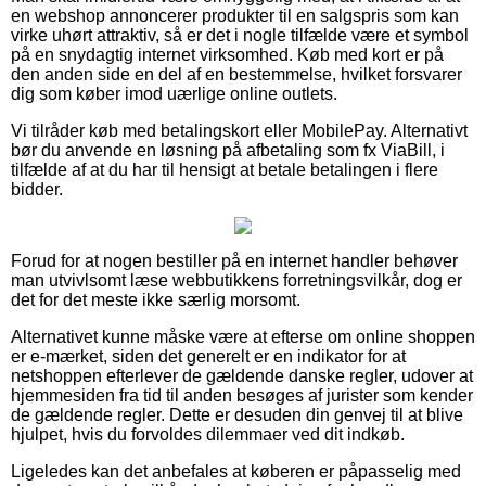
en webshop annoncerer produkter til en salgspris som kan
virke uhørt attraktiv, så er det i nogle tilfælde være et symbol
på en snydagtig internet virksomhed. Køb med kort er på
den anden side en del af en bestemmelse, hvilket forsvarer
dig som køber imod uærlige online outlets.
Vi tilråder køb med betalingskort eller MobilePay. Alternativt
bør du anvende en løsning på afbetaling som fx ViaBill, i
tilfælde af at du har til hensigt at betale betalingen i flere
bidder.
Forud for at nogen bestiller på en internet handler behøver
man utvivlsomt læse webbutikkens forretningsvilkår, dog er
det for det meste ikke særlig morsomt.
Alternativet kunne måske være at efterse om online shoppen
er e-mærket, siden det generelt er en indikator for at
netshoppen efterlever de gældende danske regler, udover at
hjemmesiden fra tid til anden besøges af jurister som kender
de gældende regler. Dette er desuden din genvej til at blive
hjulpet, hvis du forvoldes dilemmaer ved dit indkøb.
Ligeledes kan det anbefales at køberen er påpasselig med