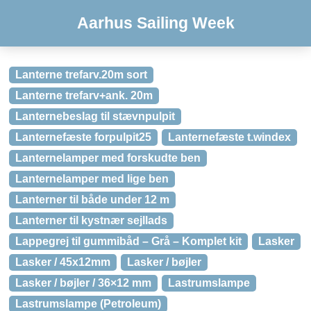
Aarhus Sailing Week
Lanterne trefarv.20m sort
Lanterne trefarv+ank. 20m
Lanternebeslag til stævnpulpit
Lanternefæste forpulpit25
Lanternefæste t.windex
Lanternelamper med forskudte ben
Lanternelamper med lige ben
Lanterner til både under 12 m
Lanterner til kystnær sejllads
Lappegrej til gummibåd – Grå – Komplet kit
Lasker
Lasker / 45x12mm
Lasker / bøjler
Lasker / bøjler / 36×12 mm
Lastrumslampe
Lastrumslampe (Petroleum)